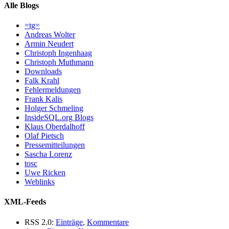
Alle Blogs
=tg=
Andreas Wolter
Armin Neudert
Christoph Ingenhaag
Christoph Muthmann
Downloads
Falk Krahl
Fehlermeldungen
Frank Kalis
Holger Schmeling
InsideSQL.org Blogs
Klaus Oberdalhoff
Olaf Pietsch
Pressemitteilungen
Sascha Lorenz
tosc
Uwe Ricken
Weblinks
XML-Feeds
RSS 2.0:
Einträge
,
Kommentare