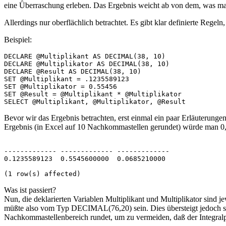
eine Überraschung erleben. Das Ergebnis weicht ab von dem, was man
Allerdings nur oberflächlich betrachtet. Es gibt klar definierte Rege
Beispiel:
DECLARE @Multiplikant AS DECIMAL(38, 10)
DECLARE @Multiplikator AS DECIMAL(38, 10)
DECLARE @Result AS DECIMAL(38, 10)
SET @Multiplikant = .1235589123
SET @Multiplikator = 0.55456
SET @Result = @Multiplikant * @Multiplikator
SELECT @Multiplikant, @Multiplikator, @Result
Bevor wir das Ergebnis betrachten, erst einmal ein paar Erläuterung
Ergebnis (in Excel auf 10 Nachkommastellen gerundet) würde man 0,
------------- ------------- -------------
0.1235589123  0.5545600000  0.0685210000
(1 row(s) affected)
Was ist passiert?
Nun, die deklarierten Variablen Multiplikant und Multiplikator s
müßte also vom Typ DECIMAL(76,20) sein. Dies übersteigt jedoch s
Nachkommastellenbereich rundet, um zu vermeiden, daß der Integralpa