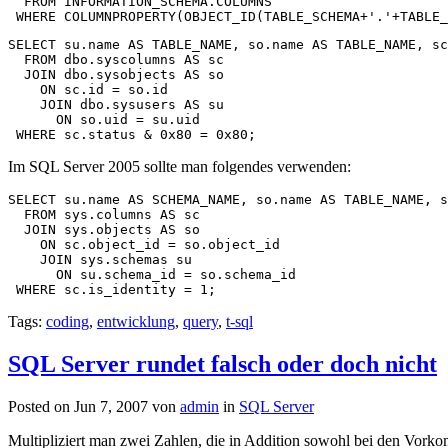
  FROM INFORMATION_SCHEMA.COLUMNS

 WHERE COLUMNPROPERTY(OBJECT_ID(TABLE_SCHEMA+'.'+TABLE_
SELECT su.name AS TABLE_NAME, so.name AS TABLE_NAME, sc
  FROM dbo.syscolumns AS sc

  JOIN dbo.sysobjects AS so

    ON sc.id = so.id

    JOIN dbo.sysusers AS su

      ON so.uid = su.uid

 WHERE sc.status & 0x80 = 0x80;
Im SQL Server 2005 sollte man folgendes verwenden:
SELECT su.name AS SCHEMA_NAME, so.name AS TABLE_NAME, s
  FROM sys.columns AS sc

  JOIN sys.objects AS so

    ON sc.object_id = so.object_id

    JOIN sys.schemas su

      ON su.schema_id = so.schema_id

 WHERE sc.is_identity = 1; 
Tags:
coding
,
entwicklung
,
query
,
t-sql
SQL Server rundet falsch oder doch nicht
Posted on Jun 7, 2007 von
admin
in
SQL Server
Multipliziert man zwei Zahlen, die in Addition sowohl bei den Vo