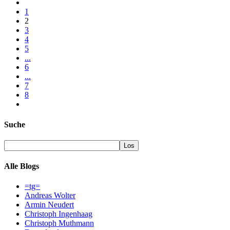
1
2
3
4
5
...
6
...
7
8
Suche
Alle Blogs
=tg=
Andreas Wolter
Armin Neudert
Christoph Ingenhaag
Christoph Muthmann