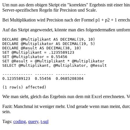
Um nun aus dem obigen Skript ein "korrektes" Ergebnis mit einer h
Server-spezifischen Regeln für Precision und Scale.
Bei Multiplikation wird Precision nach der Formel p1 + p2 + 1 errechn
Auf das Skript angewendet, könnte man dies folgendermaßen umform
DECLARE @Multiplikant AS DECIMAL(19, 10)
DECLARE @Multiplikator AS DECIMAL(19, 5)
DECLARE @Result AS DECIMAL(38, 10)
SET @Multiplikant = .1235589123
SET @Multiplikator = 0.55456
SET @Result = @Multiplikant * @Multiplikator
SELECT @Multiplikant, @Multiplikator, @Result
------------- -------- -------------
0.1235589123  0.55456  0.0685208304
(1 row(s) affected)
Wie man sieht, gleich das Ergebnis nun dem mit Excel errechneten. 
Fazit: Manchmal ist weniger mehr. Und gerade wenn man meint, durch
sein.
Tags:
coding
,
query
,
t-sql