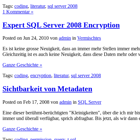
Tags:
coding
,
literatur
,
sql server 2008
1 Kommentar »
Expert SQL Server 2008 Encryption
Posted on Jun 24, 2010 von
admin
in
Vermischtes
Es ist keine grosse Neuigkeit, dass an immer mehr Stellen immer m
Gleichzeitig ist es auch keine Neuigkeit, dass diese Daten mehr oder 
Ganze Geschichte »
Tags:
coding
,
encryption
,
literatur
,
sql server 2008
Sichtbarkeit von Metadaten
Posted on Feb 17, 2008 von
admin
in
SQL Server
Eine dieser berühmt-berüchtigten "Kleinigkeiten", über die ich mir 
immer und überall verfügbar, sprich abfragbar. Bis jetzt, als wir dan
Ganze Geschichte »
Tags:
coding
,
permission
,
query
,
t-sql