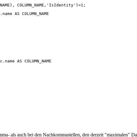
NAME), COLUMN_NAME,'IsIdentity')=1;
.name AS COLUMN_NAME

c.name AS COLUMN_NAME

rkomma- als auch bei den Nachkommastellen, den derzeit "maximalen"