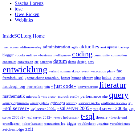
Sascha Lorenz
tosc
Uwe Ricken
Weblinks
InsideSQL.org Home
aktuelles
administration
apress
_net
access
addison-wesley
agile
ansi
backup
coding
blogger
«books online»
«business intelligence»
community
connection
datum
constraint
conversion
cte
datentyp
demo
design
dmv
entwicklung
faq
«erland sommarskog»
event
«execution plan»
index
fremdschl_ssel
«gespeicherte prozedur»
hanser
humor
identity
idiot
injection
literatur
«just code»
insidesql_org
«joe celko»
join
konvertierung
query
mathematik
performance
microsoft
«ms press»
murach
oreilly
php
quick-tips
«query optimizer»
«query plan»
security
«service pack»
«software review»
sql
«sql server»
«sql server 2005»
«sql server 2008»
«sql server 2000»
«sql
t-sql
theorie
server 2008 r2»
«sql server 2012»
«steve hoberman»
«theorie und
trigger
grundlagen»
«tibor karaszi»
transaction-log
troubleshoot
upsizing
verschiedenes
zeit
zeichenfolge