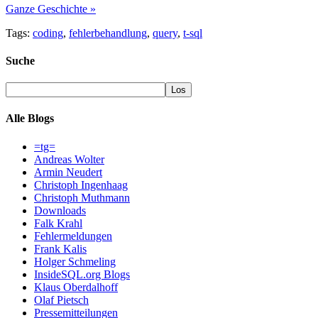
Ganze Geschichte »
Tags:
coding
,
fehlerbehandlung
,
query
,
t-sql
Suche
Alle Blogs
=tg=
Andreas Wolter
Armin Neudert
Christoph Ingenhaag
Christoph Muthmann
Downloads
Falk Krahl
Fehlermeldungen
Frank Kalis
Holger Schmeling
InsideSQL.org Blogs
Klaus Oberdalhoff
Olaf Pietsch
Pressemitteilungen