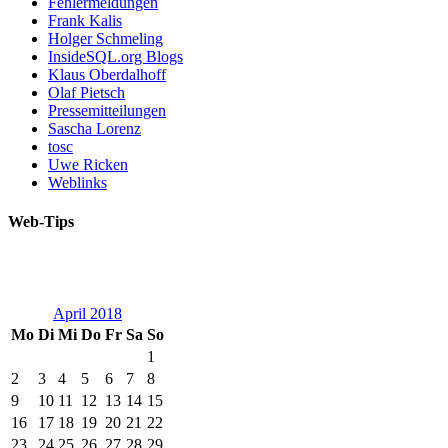
Fehlermeldungen
Frank Kalis
Holger Schmeling
InsideSQL.org Blogs
Klaus Oberdalhoff
Olaf Pietsch
Pressemitteilungen
Sascha Lorenz
tosc
Uwe Ricken
Weblinks
Web-Tips
April 2018
Mo
Di
Mi
Do
Fr
Sa
So
1
2
3
4
5
6
7
8
9
10
11
12
13
14
15
16
17
18
19
20
21
22
23
24
25
26
27
28
29