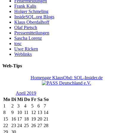
Fehlermeldungen
Frank Kalis
Holger Schmeling
InsideSQL.org Blogs
Klaus Oberdalhoff
Olaf Pietsch
Pressemitteilungen
Sascha Lorenz
tosc
Uwe Ricken
Weblinks
Web-Tips
Homepage KlausObd: SQL-Insider.de
April 2019
Mo
Di
Mi
Do
Fr
Sa
So
1
2
3
4
5
6
7
8
9
10
11
12
13
14
15
16
17
18
19
20
21
22
23
24
25
26
27
28
29
30