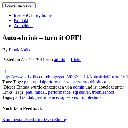
Toggle navigation
InsideSQL.org home
Kontakt
Anmelden
Auto-shrink – turn it OFF!
By
Frank Kalis
Posted on Apr 29, 2011 von
admin
in
Links
Link:
http://www.sqlskills.com/blogs/paul/2007/11/13/AutoshrinkTurnItOF
Tags: Tags:
paul randal
performance
sql server
troubleshoot
Dieser Eintrag wurde eingetragen von
admin
und ist abgelegt unter
Links
. Tags:
paul randal
,
performance
,
sql server
,
troubleshoot
Tags:
paul randal
,
performance
,
sql server
,
troubleshoot
Noch kein Feedback
Kommentar-Feed für diesen Eintrag