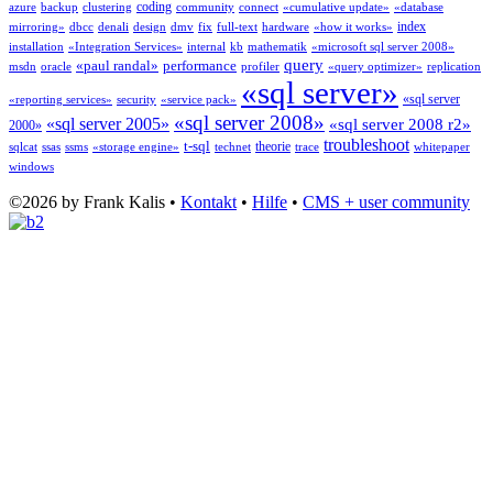
coding
azure
backup
clustering
community
connect
«cumulative update»
«database
index
mirroring»
dbcc
denali
design
dmv
fix
full-text
hardware
«how it works»
installation
«Integration Services»
internal
kb
mathematik
«microsoft sql server 2008»
query
«paul randal»
performance
msdn
oracle
profiler
«query optimizer»
replication
«sql server»
«sql server
«reporting services»
security
«service pack»
«sql server 2008»
«sql server 2005»
«sql server 2008 r2»
2000»
troubleshoot
t-sql
theorie
sqlcat
ssas
ssms
«storage engine»
technet
trace
whitepaper
windows
©2026 by Frank Kalis •
Kontakt
•
Hilfe
•
CMS + user community