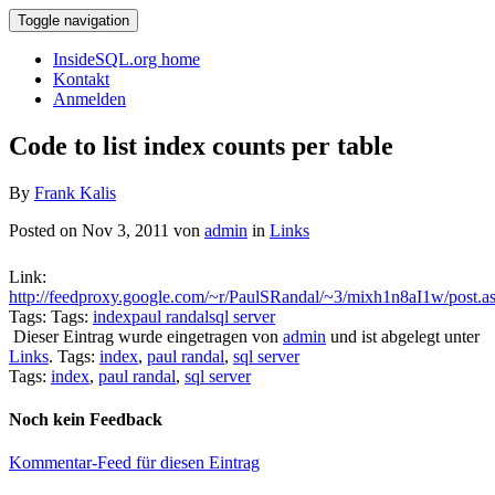
Toggle navigation
InsideSQL.org home
Kontakt
Anmelden
Code to list index counts per table
By
Frank Kalis
Posted on Nov 3, 2011 von
admin
in
Links
Link:
http://feedproxy.google.com/~r/PaulSRandal/~3/mixh1n8aI1w/post.a
Tags: Tags:
index
paul randal
sql server
Dieser Eintrag wurde eingetragen von
admin
und ist abgelegt unter
Links
. Tags:
index
,
paul randal
,
sql server
Tags:
index
,
paul randal
,
sql server
Noch kein Feedback
Kommentar-Feed für diesen Eintrag