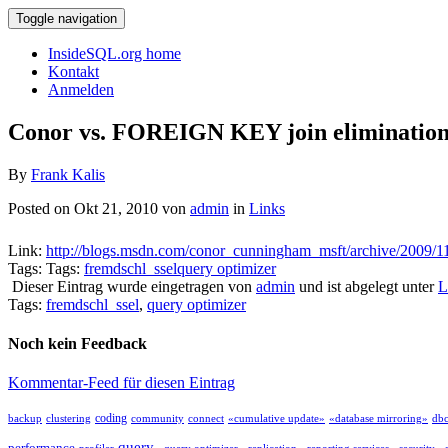
Toggle navigation
InsideSQL.org home
Kontakt
Anmelden
Conor vs. FOREIGN KEY join eliminatio
By
Frank Kalis
Posted on Okt 21, 2010 von
admin
in
Links
Link:
http://blogs.msdn.com/conor_cunningham_msft/archive/2009/11/
Tags: Tags:
fremdschl_ssel
query optimizer
Dieser Eintrag wurde eingetragen von
admin
und ist abgelegt unter
L
Tags:
fremdschl_ssel
,
query optimizer
Noch kein Feedback
Kommentar-Feed für diesen Eintrag
coding
backup
clustering
community
connect
«cumulative update»
«database mirroring»
db
query
performance