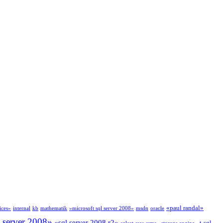
«paul randal»
ices»
internal
kb
mathematik
«microsoft sql server 2008»
msdn
oracle
l server 2008»
«sql server 2008 r2»
t-sql