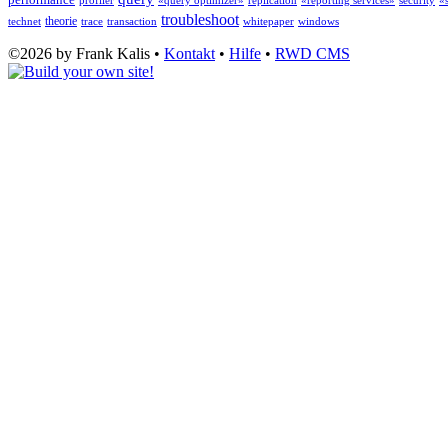
profiler
«query optimizer»
replication
«reporting services»
security
«
troubleshoot
theorie
technet
trace
transaction
whitepaper
windows
©2026 by Frank Kalis •
Kontakt
•
Hilfe
•
RWD CMS