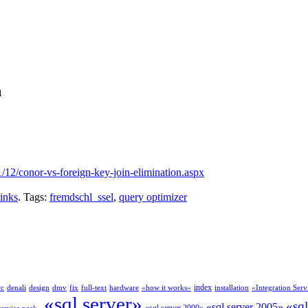
n
12/conor-vs-foreign-key-join-elimination.aspx
inks
. Tags:
fremdschl_ssel
,
query optimizer
index
cc
denali
design
dmv
fix
full-text
hardware
«how it works»
installation
«Integration Serv
«sql server»
«sq
«sql server 2005»