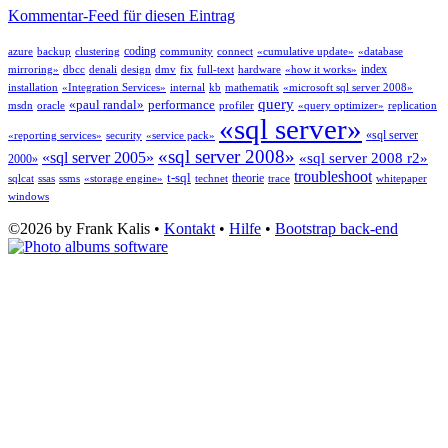
Kommentar-Feed für diesen Eintrag
coding
azure
backup
clustering
community
connect
«cumulative update»
«database
index
mirroring»
dbcc
denali
design
dmv
fix
full-text
hardware
«how it works»
installation
«Integration Services»
internal
kb
mathematik
«microsoft sql server 2008»
query
«paul randal»
performance
msdn
oracle
profiler
«query optimizer»
replication
«sql server»
«sql server
«reporting services»
security
«service pack»
«sql server 2008»
«sql server 2005»
«sql server 2008 r2»
2000»
troubleshoot
t-sql
theorie
sqlcat
ssas
ssms
«storage engine»
technet
trace
whitepaper
windows
©2026 by Frank Kalis •
Kontakt
•
Hilfe
•
Bootstrap back-end