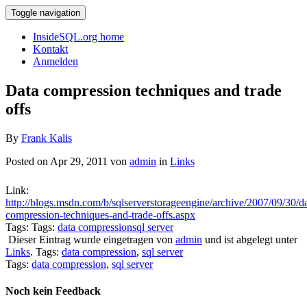
Toggle navigation
InsideSQL.org home
Kontakt
Anmelden
Data compression techniques and trade
offs
By
Frank Kalis
Posted on Apr 29, 2011 von
admin
in
Links
Link:
http://blogs.msdn.com/b/sqlserverstorageengine/archive/2007/09/30/da
compression-techniques-and-trade-offs.aspx
Tags: Tags:
data compression
sql server
Dieser Eintrag wurde eingetragen von
admin
und ist abgelegt unter
Links
. Tags:
data compression
,
sql server
Tags:
data compression
,
sql server
Noch kein Feedback