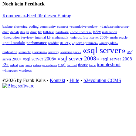
Noch kein Feedback
Kommentar-Feed für diesen Eintrag
coding
backup
clustering
community
connect
«cumulative update»
«database mirroring»
index
dbcc
denali
design
dmv
fix
full-text
hardware
«how it works»
installation
«Integration Services»
internal
kb
mathematik
«microsoft sql server 2008»
msdn
oracle
query
«paul randal»
performance
profiler
«query optimizer»
«query plan»
«sql server»
«sql
replication
«reporting services»
security
«service pack»
«sql server 2008»
«sql server 2005»
«sql server 2008
server 2000»
troubleshoot
r2»
t-sql
theorie
sqlcat
ssas
ssms
«storage engine»
technet
trace
whitepaper
windows
©2026 by Frank Kalis •
Kontakt
•
Hilfe
•
b2evolution CCMS