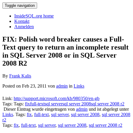
Toggle navigation
InsideSQL.org home
Kontakt
Anmelden
FIX: Polish word breaker causes a Full-
Text query to return an incomplete result
in SQL Server 2008 or in SQL Server
2008 R2
By
Frank Kalis
Posted on Feb 23, 2011 von
admin
in
Links
Link:
http://support.microsoft.com/kb/980350/en-gb
Tags: Tags:
fix
full-text
sql server
sql server 2008
sql server 2008 r2
Dieser Eintrag wurde eingetragen von
admin
und ist abgelegt unter
Links
. Tags:
fix
,
full-text
,
sql server
,
sql server 2008
,
sql server 2008
r2
Tags:
fix
,
full-text
,
sql server
,
sql server 2008
,
sql server 2008 r2