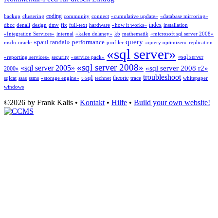
coding
backup
clustering
community
connect
«cumulative update»
«database mirroring»
index
dbcc
denali
design
dmv
fix
full-text
hardware
«how it works»
installation
«Integration Services»
internal
«kalen delaney»
kb
mathematik
«microsoft sql server 2008»
query
«paul randal»
performance
msdn
oracle
profiler
«query optimizer»
replication
«sql server»
«sql server
«reporting services»
security
«service pack»
«sql server 2008»
«sql server 2005»
«sql server 2008 r2»
2000»
troubleshoot
t-sql
theorie
sqlcat
ssas
ssms
«storage engine»
technet
trace
whitepaper
windows
©2026 by Frank Kalis •
Kontakt
•
Hilfe
•
Build your own website!