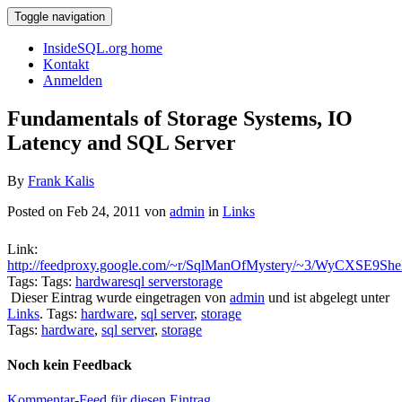
Toggle navigation
InsideSQL.org home
Kontakt
Anmelden
Fundamentals of Storage Systems, IO
Latency and SQL Server
By
Frank Kalis
Posted on Feb 24, 2011 von
admin
in
Links
Link:
http://feedproxy.google.com/~r/SqlManOfMystery/~3/WyCXSE9She
Tags: Tags:
hardware
sql server
storage
Dieser Eintrag wurde eingetragen von
admin
und ist abgelegt unter
Links
. Tags:
hardware
,
sql server
,
storage
Tags:
hardware
,
sql server
,
storage
Noch kein Feedback
Kommentar-Feed für diesen Eintrag