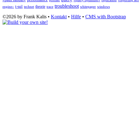
profiler
«query optimizer»
replication
«reporting ser
troubleshoot
t-sql
theorie
engine»
technet
trace
whitepaper
windows
©2026 by Frank Kalis •
Kontakt
•
Hilfe
•
CMS with Bootstrap