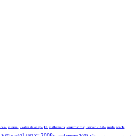
ices»
internal
«kalen delaney»
kb
mathematik
«microsoft sql server 2008»
msdn
oracle
«sql server 2008»
r 2005»
«sql server 2008 r2»