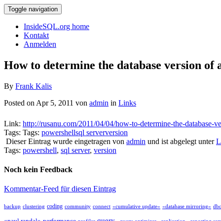
Toggle navigation
InsideSQL.org home
Kontakt
Anmelden
How to determine the database version of 
By
Frank Kalis
Posted on Apr 5, 2011 von
admin
in
Links
Link:
http://rusanu.com/2011/04/04/how-to-determine-the-database-ver
Tags: Tags:
powershell
sql server
version
Dieser Eintrag wurde eingetragen von
admin
und ist abgelegt unter
L
Tags:
powershell
,
sql server
,
version
Noch kein Feedback
Kommentar-Feed für diesen Eintrag
coding
backup
clustering
community
connect
«cumulative update»
«database mirroring»
db
query
«paul randal»
performance