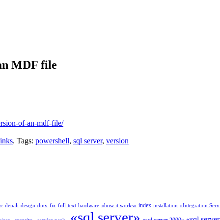
an MDF file
sion-of-an-mdf-file/
inks
. Tags:
powershell
,
sql server
,
version
index
cc
denali
design
dmv
fix
full-text
hardware
«how it works»
installation
«Integration Serv
«sql server»
«sql serve