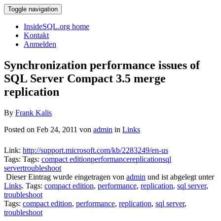
Toggle navigation
InsideSQL.org home
Kontakt
Anmelden
Synchronization performance issues of
SQL Server Compact 3.5 merge
replication
By
Frank Kalis
Posted on Feb 24, 2011 von
admin
in
Links
Link:
http://support.microsoft.com/kb/2283249/en-us
Tags: Tags:
compact edition
performance
replication
sql
server
troubleshoot
Dieser Eintrag wurde eingetragen von
admin
und ist abgelegt unter
Links
. Tags:
compact edition
,
performance
,
replication
,
sql server
,
troubleshoot
Tags:
compact edition
,
performance
,
replication
,
sql server
,
troubleshoot