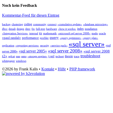
Noch kein Feedback
Kommentar-Feed für diesen Eintrag
coding
backup
clustering
community
connect
«cumulative update»
«database mirroring»
index
dbcc
denali
design
dmv
fix
full-text
hardware
«how it works»
installation
«Integration Services»
internal
kb
mathematik
«microsoft sql server 2008»
msdn
oracle
query
«paul randal»
performance
profiler
«query optimizer»
«query plan»
«sql server»
«sql
replication
«reporting services»
security
«service pack»
«sql server 2008»
«sql server 2005»
«sql server 2008
server 2000»
troubleshoot
r2»
t-sql
theorie
sqlcat
ssas
ssms
«storage engine»
technet
trace
whitepaper
windows
©2026 by Frank Kalis •
Kontakt
•
Hilfe
•
PHP framework