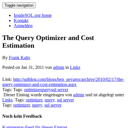
Toggle navigation
InsideSQL.org home
Kontakt
Anmelden
The Query Optimizer and Cost
Estimation
By
Frank Kalis
Posted on Jan 31, 2011 von
admin
in
Links
Link:
http://sqlblog.com/blogs/ben_nevarez/archive/2010/02/17/the-
query-optimizer-and-cost-estimation.aspx
Tags: Tags:
optimizer
query
sql server
Dieser Eintrag wurde eingetragen von
admin
und ist abgelegt unter
Links
. Tags:
optimizer
,
query
,
sql server
Tags:
optimizer
,
query
,
sql server
Noch kein Feedback
Kommentar-Feed für diesen Eintrag