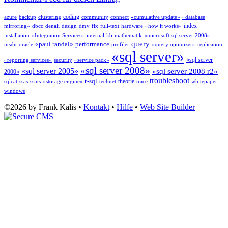
coding
azure
backup
clustering
community
connect
«cumulative update»
«database
index
mirroring»
dbcc
denali
design
dmv
fix
full-text
hardware
«how it works»
installation
«Integration Services»
internal
kb
mathematik
«microsoft sql server 2008»
query
«paul randal»
performance
msdn
oracle
profiler
«query optimizer»
replication
«sql server»
«sql server
«reporting services»
security
«service pack»
«sql server 2008»
«sql server 2005»
«sql server 2008 r2»
2000»
troubleshoot
t-sql
theorie
sqlcat
ssas
ssms
«storage engine»
technet
trace
whitepaper
windows
©2026 by Frank Kalis •
Kontakt
•
Hilfe
•
Web Site Builder