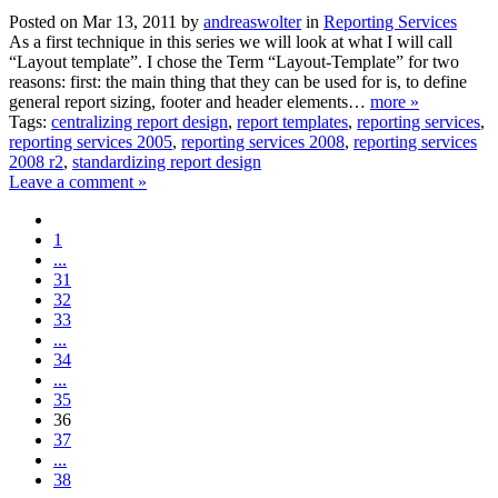
Posted on Mar 13, 2011 by
andreaswolter
in
Reporting Services
As a first technique in this series we will look at what I will call
“Layout template”. I chose the Term “Layout-Template” for two
reasons: first: the main thing that they can be used for is, to define
general report sizing, footer and header elements…
more »
Tags:
centralizing report design
,
report templates
,
reporting services
,
reporting services 2005
,
reporting services 2008
,
reporting services
2008 r2
,
standardizing report design
Leave a comment »
1
...
31
32
33
...
34
...
35
36
37
...
38