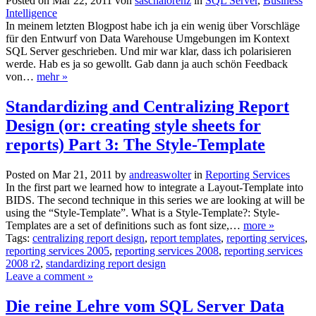
Posted on Mär 22, 2011 von
saschalorenz
in
SQL Server
,
Business
Intelligence
In meinem letzten Blogpost habe ich ja ein wenig über Vorschläge
für den Entwurf von Data Warehouse Umgebungen im Kontext
SQL Server geschrieben. Und mir war klar, dass ich polarisieren
werde. Hab es ja so gewollt. Gab dann ja auch schön Feedback
von…
mehr »
Standardizing and Centralizing Report
Design (or: creating style sheets for
reports) Part 3: The Style-Template
Posted on Mar 21, 2011 by
andreaswolter
in
Reporting Services
In the first part we learned how to integrate a Layout-Template into
BIDS. The second technique in this series we are looking at will be
using the “Style-Template”. What is a Style-Template?: Style-
Templates are a set of definitions such as font size,…
more »
Tags:
centralizing report design
,
report templates
,
reporting services
,
reporting services 2005
,
reporting services 2008
,
reporting services
2008 r2
,
standardizing report design
Leave a comment »
Die reine Lehre vom SQL Server Data