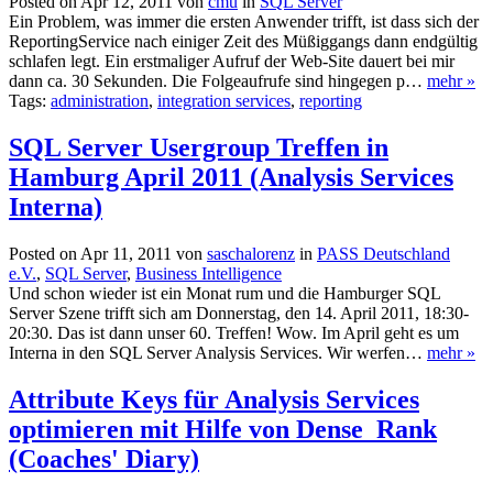
Posted on Apr 12, 2011 von
cmu
in
SQL Server
Ein Problem, was immer die ersten Anwender trifft, ist dass sich der
ReportingService nach einiger Zeit des Müßiggangs dann endgültig
schlafen legt. Ein erstmaliger Aufruf der Web-Site dauert bei mir
dann ca. 30 Sekunden. Die Folgeaufrufe sind hingegen p…
mehr »
Tags:
administration
,
integration services
,
reporting
SQL Server Usergroup Treffen in
Hamburg April 2011 (Analysis Services
Interna)
Posted on Apr 11, 2011 von
saschalorenz
in
PASS Deutschland
e.V.
,
SQL Server
,
Business Intelligence
Und schon wieder ist ein Monat rum und die Hamburger SQL
Server Szene trifft sich am Donnerstag, den 14. April 2011, 18:30-
20:30. Das ist dann unser 60. Treffen! Wow. Im April geht es um
Interna in den SQL Server Analysis Services. Wir werfen…
mehr »
Attribute Keys für Analysis Services
optimieren mit Hilfe von Dense_Rank
(Coaches' Diary)