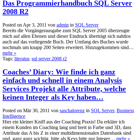
Das Programmierhandbuch SQL Server
2008 R2
Posted on Apr 3, 2011 von
admin
in
SQL Server
Bereits die Vorgängerausgabe zum SQL Server 2005 überzeugte
mich auf allen Ebenen und dieser Eindruck überträgt sich nahtlos
auch auf das vorliegende Buch. Der Umfang des Buches wurde
nochmals um knapp 200 Seiten erweitert. Hinzugekommen sind…
mehr »
Tags:
literatur
,
sql server 2008 r2
Coaches’ Diary: Wie finde ich ganz
einfach und schnell in einem Analysis
Services Projekt alle Attribute, welche
keinen Integer als Key haben…
Posted on Mär 30, 2011 von
saschalorenz
in
SQL Server
,
Business
Intelligence
Hier ein kleiner Kniff aus der Coaching Praxis! Da erkläre ich
einem Kunden im Coaching lang und breit in Farbe und 3D, dass
Attribute das A bis Z in einer multidimensionalen Datenbank sind
und, ganz ganz wichtig, bitte als Keys bitte nur Integer…
mehr »