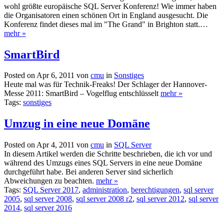
wohl größte europäische SQL Server Konferenz! Wie immer haben
die Organisatoren einen schönen Ort in England ausgesucht. Die
Konferenz findet dieses mal im "The Grand" in Brighton statt.…
mehr »
SmartBird
Posted on Apr 6, 2011 von
cmu
in
Sonstiges
Heute mal was für Technik-Freaks! Der Schlager der Hannover-
Messe 2011: SmartBird – Vogelflug entschlüsselt
mehr »
Tags:
sonstiges
Umzug in eine neue Domäne
Posted on Apr 4, 2011 von
cmu
in
SQL Server
In diesem Artikel werden die Schritte beschrieben, die ich vor und
während des Umzugs eines SQL Servers in eine neue Domäne
durchgeführt habe. Bei anderen Server sind sicherlich
Abweichungen zu beachten.
mehr »
Tags:
SQL Server 2017
,
administration
,
berechtigungen
,
sql server
2005
,
sql server 2008
,
sql server 2008 r2
,
sql server 2012
,
sql server
2014
,
sql server 2016