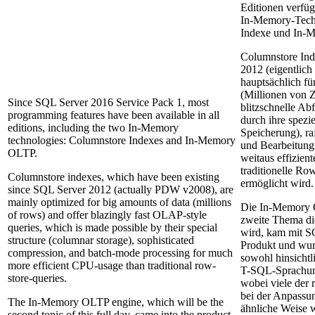
Editionen verfüg
In-Memory-Tech
Indexe und In-
Columnstore Inde
2012 (eigentlic
hauptsächlich f
(Millionen von Z
Since SQL Server 2016 Service Pack 1, most
blitzschnelle A
programming features have been available in all
durch ihre spezie
editions, including the two In-Memory
Speicherung), ra
technologies: Columnstore Indexes and In-Memory
und Bearbeitung
OLTP.
weitaus effizien
traditionelle Ro
Columnstore indexes, which have been existing
ermöglicht wird
since SQL Server 2012 (actually PDW v2008), are
mainly optimized for big amounts of data (millions
Die In-Memory 
of rows) and offer blazingly fast OLAP-style
zweite Thema di
queries, which is made possible by their special
wird, kam mit S
structure (columnar storage), sophisticated
Produkt und wur
compression, and batch-mode processing for much
sowohl hinsichtli
more efficient CPU-usage than traditional row-
T-SQL-Sprachunt
store-queries.
wobei viele der
bei der Anpassu
The In-Memory OLTP engine, which will be the
ähnliche Weise w
second topic of this full day, came into the product