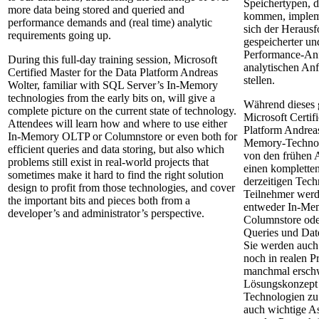
Speichertypen, 
more data being stored and queried and
kommen, implemen
performance demands and (real time) analytic
sich der Heraus
requirements going up.
gespeicherter un
Performance-Anf
During this full-day training session, Microsoft
analytischen Anf
Certified Master for the Data Platform Andreas
stellen.
Wolter, familiar with SQL Server’s In-Memory
technologies from the early bits on, will give a
Während dieses 
complete picture on the current state of technology.
Microsoft Certif
Attendees will learn how and where to use either
Platform Andreas
In-Memory OLTP or Columnstore or even both for
Memory-Technol
efficient queries and data storing, but also which
von den frühen A
problems still exist in real-world projects that
einen komplette
sometimes make it hard to find the right solution
derzeitigen Tech
design to profit from those technologies, and cover
Teilnehmer werd
the important bits and pieces both from a
entweder In-Me
developer’s and administrator’s perspective.
Columnstore oder
Queries und Dat
Sie werden auch
noch in realen Pr
manchmal erschw
Lösungskonzept 
Technologien zu 
auch wichtige A