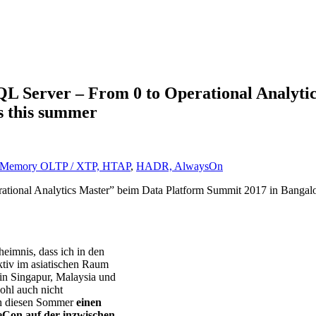
QL Server – From 0 to Operational Analyti
s this summer
-Memory OLTP / XTP, HTAP
,
HADR, AlwaysOn
ional Analytics Master” beim Data Platform Summit 2017 in Bangalo
heimnis, dass ich in den
aktiv im asiatischen Raum
 in Singapur, Malaysia und
ohl auch nicht
ch diesen Sommer
einen
eCon auf der inzwischen