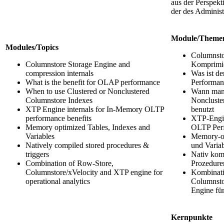
aus der Perspekt
der des Administ
Module/Theme
Modules/Topics
Columnsto
Columnstore Storage Engine and
Komprimie
compression internals
Was ist d
What is the benefit for OLAP performance
Performan
When to use Clustered or Nonclustered
Wann man 
Columnstore Indexes
Noncluste
XTP Engine internals for In-Memory OLTP
benutzt
performance benefits
XTP-Engin
Memory optimized Tables, Indexes and
OLTP Perf
Variables
Memory-op
Natively compiled stored procedures &
und Varia
triggers
Nativ komp
Combination of Row-Store,
Prozedure
Columnstore/xVelocity and XTP engine for
Kombinati
operational analytics
Columnsto
Engine für
Kernpunkte