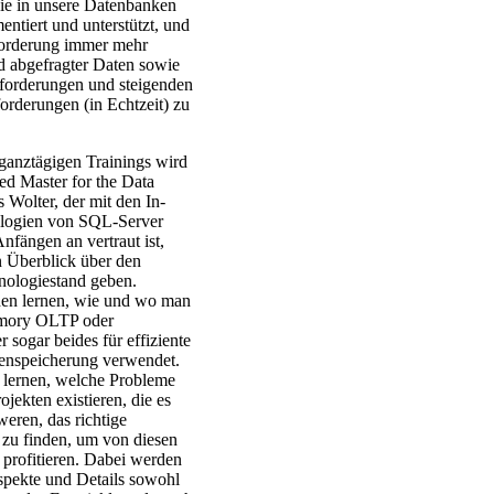
die in unsere Datenbanken
tiert und unterstützt, und
forderung immer mehr
d abgefragter Daten sowie
orderungen und steigenden
orderungen (in Echtzeit) zu
ganztägigen Trainings wird
ied Master for the Data
 Wolter, der mit den In-
ogien von SQL-Server
nfängen an vertraut ist,
n Überblick über den
nologiestand geben.
en lernen, wie und wo man
mory OLTP oder
 sogar beides für effiziente
enspeicherung verwendet.
 lernen, welche Probleme
ojekten existieren, die es
eren, das richtige
zu finden, um von diesen
profitieren. Dabei werden
spekte und Details sowohl