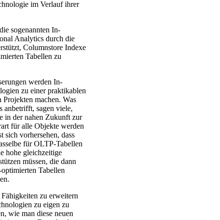
hnologie im Verlauf ihrer
die sogenannten In-
nal Analytics durch die
rstützt, Columnstore Indexe
mierten Tabellen zu
sserungen werden In-
gien zu einer praktikablen
en Projekten machen. Was
anbetrifft, sagen viele,
e in der nahen Zukunft zur
art für alle Objekte werden
st sich vorhersehen, dass
dasselbe für OLTP-Tabellen
ie hohe gleichzeitige
stützen müssen, die dann
optimierten Tabellen
den.
e Fähigkeiten zu erweitern
chnologien zu eigen zu
en, wie man diese neuen