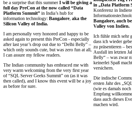
be a surprise that this summer
I will be giving a
in „Data Platform
full day PreCon at the now called “Data
Konferenz in Indien
Platform Summit”
in India’s hub for
Informationstechnol
information technology:
Bangalore
,
aka the
Bangalore, auch be
Silicon Valley of India.
Valley von Indien.
I am personally very honored and happy to be
Ich fühle mich sehr 
asked again to present this PreCon - especially
dass ich wieder geb
after last year’s drop out due to “Delhi Belly” –
zu präsentieren – b
which only sounds cute, but was zero fun at all,
Ausfall im letzten J
I can assure my fellow readers.
Belly“ – was zwar ni
keinerlei Spaß mach
The Indian community has embraced me with
versichern.
very warm welcoming from the very first year
of “SQL Server Geeks Summit” on (as it was
Die indische Commun
then called), and I know this event will be a joy
ersten Jahr des „SQ
as before for sure.
(wie es damals noch
Empfang willkommen
dass auch dieses Eve
machen wird.