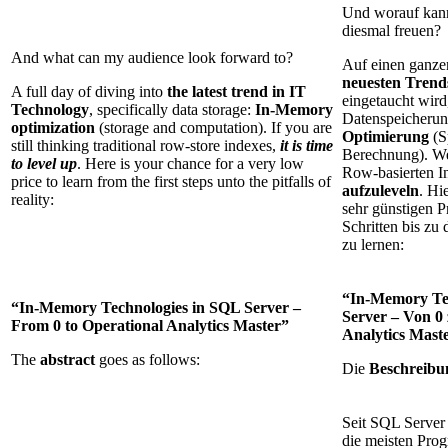
Und worauf kan
diesmal freuen?
And what can my audience look forward to?
Auf einen ganze
neuesten Trends
A full day of diving into
the latest trend in IT
eingetaucht wird
Technology
, specifically data storage:
In-Memory
Datenspeicheru
optimization
(storage and computation). If you are
Optimierung
(S
still thinking traditional row-store indexes,
it is time
Berechnung). Wen
to level up
. Here is your chance for a very low
Row-basierten I
price to learn from the first steps unto the pitfalls of
aufzuleveln
. Hi
reality:
sehr günstigen P
Schritten bis zu 
zu lernen:
“In-Memory Te
“In-Memory Technologies in SQL Server –
Server – Von 0
From 0 to Operational Analytics Master”
Analytics Mast
The
abstract
goes as follows:
Die
Beschreibu
Seit SQL Server
die meisten Prog