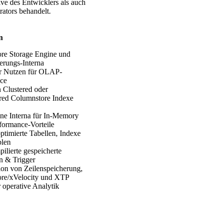
ive des Entwicklers als auch
rators behandelt.
n
re Storage Engine und
rungs-Interna
er Nutzen für OLAP-
ce
Clustered oder
red Columnstore Indexe
e Interna für In-Memory
ormance-Vorteile
timierte Tabellen, Indexe
blen
ilierte gespeicherte
n & Trigger
on von Zeilenspeicherung,
re/xVelocity und XTP
 operative Analytik