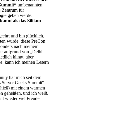
 Summit“
umbenannten
s Zentrum für
ogie geben werde:
kannt als das Silikon
geehrt und bin glücklich,
eten wurde, diese PreCon
esonders nach meinem
ahr aufgrund von „Delhi
edlich klingt, aber
te, kann ich meinen Lesern
ity hat mich seit dem
L Server Geeks Summit“
 hieß) mit einem warmen
 geheißen, und ich weiß,
nt wieder viel Freude