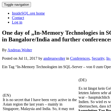
Toggle navigation
InsideSQL.org home
Contact
Log in
One day of „In-Memory Technologies in S
in Bangalore/India and further conference
By
Andreas Wolter
Posted on Jul 11, 2017 by
andreaswolter
in
Conferences
,
Security
,
In
Ein Tag “In-Memory Technologien im SQL-Server – von 0 zum Operat
(DE)
Es ist längst kein Ge
letzten Jahren sehr 
(EN)
war – hauptsächlich
It is no secret that I have been very active in the
Indien. So wird es w
Asian region the last years – mainly in
überraschen, dass i
Singapore, Malaysia and India. So, it may not
kompletten Tag Pr