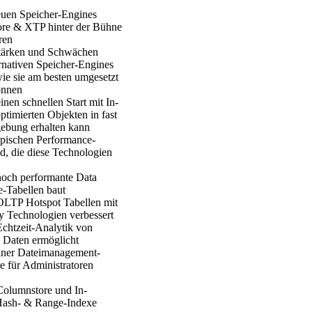
euen Speicher-Engines
re & XTP hinter der Bühne
ren
tärken und Schwächen
ernativen Speicher-Engines
ie sie am besten umgesetzt
önnen
nen schnellen Start mit In-
timierten Objekten in fast
ebung erhalten kann
ypischen Performance-
d, die diese Technologien
och performante Data
-Tabellen baut
LTP Hotspot Tabellen mit
 Technologien verbessert
chtzeit-Analytik von
n Daten ermöglicht
iner Dateimanagement-
e für Administratoren
olumnstore und In-
ash- & Range-Indexe