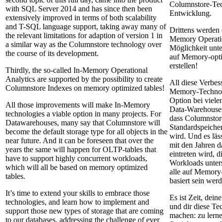
Columnstore-Tec
with SQL Server 2014 and has since then been
Entwicklung.
extensively improved in terms of both scalability
and T-SQL language support, taking away many of
Drittens werden 
the relevant limitations for adaption of version 1 in
Memory Operatio
a similar way as the Columnstore technology over
Möglichkeit unte
the course of its development.
auf Memory-opti
erstellen!
Thirdly, the so-called In-Memory Operational
Analytics are supported by the possibility to create
All diese Verbe
Columnstore Indexes on memory optimized tables!
Memory-Technolo
Option bei viel
All those improvements will make In-Memory
Data-Warehouses 
technologies a viable option in many projects. For
dass Columnstor
Datawarehouses, many say that Columnstore will
Standardspeicher
become the default storage type for all objects in the
wird. Und es läs
near future. And it can be foreseen that over the
mit den Jahren 
years the same will happen for OLTP-tables that
eintreten wird, d
have to support highly concurrent workloads,
Workloads unter
which will all be based on memory optimized
alle auf Memory-
tables.
basiert sein wer
It’s time to extend your skills to embrace those
Es ist Zeit, dein
technologies, and learn how to implement and
und dir diese Te
support those new types of storage that are coming
machen: zu lern
to our databases, addressing the challenge of ever