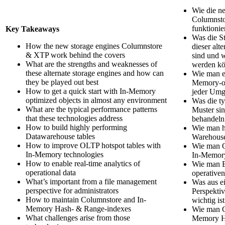
Wie die n
Columnsto
funktionie
Key Takeaways
Was die S
How the new storage engines Columnstore
dieser alt
& XTP work behind the covers
sind und w
What are the strengths and weaknesses of
werden k
these alternate storage engines and how can
Wie man ei
they be played out best
Memory-op
How to get a quick start with In-Memory
jeder Umg
optimized objects in almost any environment
Was die t
What are the typical performance patterns
Muster sin
that these technologies address
behandeln
How to build highly performing
Wie man h
Datawarehouse tables
Warehouse
How to improve OLTP hotspot tables with
Wie man O
In-Memory technologies
In-Memory
How to enable real-time analytics of
Wie man E
operational data
operative
What’s important from a file management
Was aus e
perspective for administrators
Perspektiv
How to maintain Columnstore and In-
wichtig ist
Memory Hash- & Range-indexes
Wie man C
What challenges arise from those
Memory H