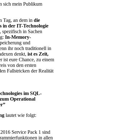
n sich mein Publikum
n Tag, an dem in
die
 in der IT-Technologie
, spezifisch in Sachen
ng:
In-Memory-
peicherung und
n ihr noch traditionell in
ndexen denkt,
ist es Zeit,
er ist eure Chance, zu einem
reis von den ersten
den Fallstricken der Realität
chnologies im SQL-
 zum Operational
er”
ng
lautet wie folgt:
 2016 Service Pack 1 sind
rammierfunktionen in allen