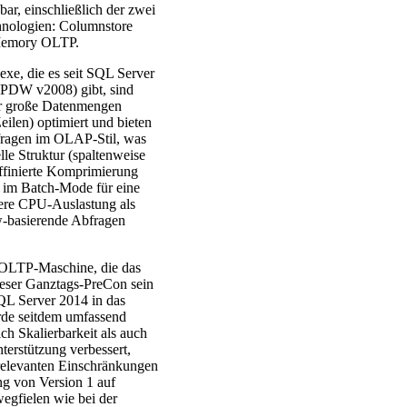
bar, einschließlich der zwei
nologien: Columnstore
Memory OLTP.
xe, die es seit SQL Server
h PDW v2008) gibt, sind
ür große Datenmengen
eilen) optimiert und bieten
bfragen im OLAP-Stil, was
lle Struktur (spaltenweise
ffinierte Komprimierung
 im Batch-Mode für eine
tere CPU-Auslastung als
w-basierende Abfragen
.
OLTP-Maschine, die das
eser Ganztags-PreCon sein
QL Server 2014 in das
de seitdem umfassend
ch Skalierbarkeit als auch
erstützung verbessert,
 relevanten Einschränkungen
ng von Version 1 auf
egfielen wie bei der