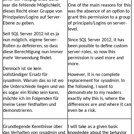
war die fehlende Möglichkeit,
One of the main reasons for this
dieses Recht einer Gruppe von
was the absence of an option to
Prinzipalen/Logins auf Server-
grant this permission to a group
Ebene zu geben.
of principals/Logins on server-
level.
Seit SQL Server 2012 ist es ja
nun möglich, eigene Server-
Since SQL Server 2012, it has
Rollen zu definieren, so dass
been possible to define custom
diese Berechtigung nun immer
server-roles, so now this
mehr Verwendung findet.
permission is used more and
more.
Dennoch ist sie kein
vollständiger Ersatz für
However, it is no complete
sysadmin
. Warum das so ist wo
replacement for
sysadmin
. In
die Unterschiede liegen und wo
the following, I want to
es sogar ein Risiko sein kann,
demonstrate to my readers
möchte ich im Folgenden für
exactly why this is, where the
meine Leser festhalten und
differences are and where it can
demonstrieren.
even be a risk.
Grundlegende Kenntnisse über
I will take as a given basic
das Verhalten von
sysadmin
und
knowledge about the behavior