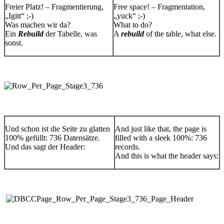
Freier Platz! – Fragmentierung,
Free space! – Fragmentation,
„Igitt“ ;-)
„yuck“ ;-)
Was machen wir da?
What to do?
Ein
Rebuild
der Tabelle, was
A
rebuild
of the table, what else.
sonst.
Und schon ist die Seite zu glatten
And just like that, the page is
100% gefüllt: 736 Datensätze.
filled with a sleek 100%: 736
Und das sagt der Header:
records.
And this is what the header says: