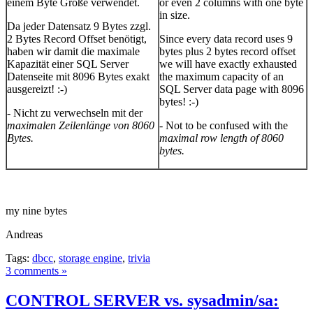
einem Byte Größe verwendet.
or even 2 columns with one byte
in size.
Da jeder Datensatz 9 Bytes zzgl.
2 Bytes Record Offset benötigt,
Since every data record uses 9
haben wir damit die maximale
bytes plus 2 bytes record offset
Kapazität einer SQL Server
we will have exactly exhausted
Datenseite mit 8096 Bytes exakt
the maximum capacity of an
ausgereizt! :-)
SQL Server data page with 8096
bytes! :-)
- Nicht zu verwechseln mit der
maximalen Zeilenlänge von 8060
- Not to be confused with the
Bytes.
maximal row length of 8060
bytes.
my nine bytes
Andreas
Tags:
dbcc
,
storage engine
,
trivia
3 comments »
CONTROL SERVER vs. sysadmin/sa: