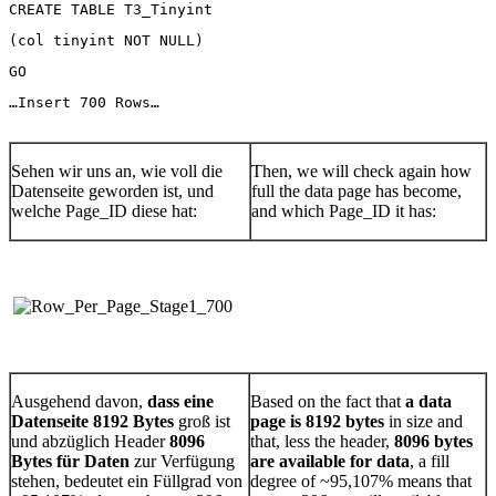
CREATE TABLE T3_Tinyint
(col tinyint NOT NULL)
GO
…Insert 700 Rows…
Sehen wir uns an, wie voll die
Then, we will check again how
Datenseite geworden ist, und
full the data page has become,
welche Page_ID diese hat:
and which Page_ID it has:
Ausgehend davon,
dass eine
Based on the fact that
a data
Datenseite 8192 Bytes
groß ist
page is 8192 bytes
in size and
und abzüglich Header
8096
that, less the header,
8096 bytes
Bytes für Daten
zur Verfügung
are available for data
, a fill
stehen, bedeutet ein Füllgrad von
degree of ~95,107% means that