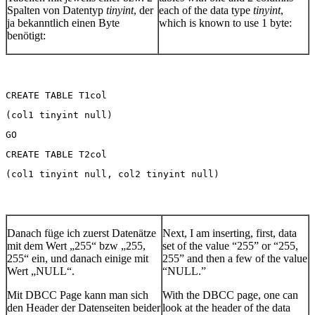
Spalten von Datentyp
tinyint
, der
each of the data type
tinyint
,
ja bekanntlich einen Byte
which is known to use 1 byte:
benötigt:
CREATE TABLE T1col
(col1 tinyint null)
GO
CREATE TABLE T2col
(col1 tinyint null, col2 tinyint null)
Danach füge ich zuerst Datenätze
Next, I am inserting, first, data
mit dem Wert „255“ bzw „255,
set of the value “255” or “255,
255“ ein, und danach einige mit
255” and then a few of the value
Wert „NULL“.
“NULL.”
Mit DBCC Page kann man sich
With the DBCC page, one can
den Header der Datenseiten beider
look at the header of the data