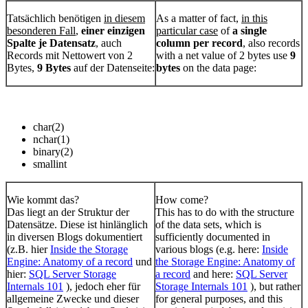
Tatsächlich benötigen
in diesem
As a matter of fact,
in this
besonderen Fall
,
einer einzigen
particular case
of
a single
Spalte je Datensatz
, auch
column per record
, also records
Records mit Nettowert von 2
with a net value of 2 bytes use
9
Bytes,
9 Bytes
auf der Datenseite:
bytes
on the data page:
char(2)
nchar(1)
binary(2)
smallint
Wie kommt das?
How come?
Das liegt an der Struktur der
This has to do with the structure
Datensätze. Diese ist hinlänglich
of the data sets, which is
in diversen Blogs dokumentiert
sufficiently documented in
(z.B. hier
Inside the Storage
various blogs (e.g. here:
Inside
Engine: Anatomy of a record
und
the Storage Engine: Anatomy of
hier:
SQL Server Storage
a record
and here:
SQL Server
Internals 101
), jedoch eher für
Storage Internals 101
), but rather
allgemeine Zwecke und dieser
for general purposes, and this