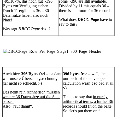
~95,107%, das noch gut ~396
some ~396 are still available.
Bytes zur Verfügung stehen.
Divided by 11 this equals 36 –
Durch 11 ergibt das 36. - 36
there is still room for 36 records!
Datensätze haben also noch
What does
DBCC Page
have to
Platz!
say to this?
Was sagt
DBCC Page
dazu?
Auch hier:
396 Bytes frei
– na dann
396 bytes free
– well, then,
war unsere Überschlagsrechnung
our back-of-the-envelope
gar nicht so schlecht. :-)
calculation wasn’t so bad at all.
:-)
Das heißt
rein rechnerisch müssten
weitere 36 Datensätze auf die Seite
That is to say that
in purely
passen
.
arithmetical terms, a further 36
Also „rauf damit“.
records should fit on the page
.
So “let’s put them on.”