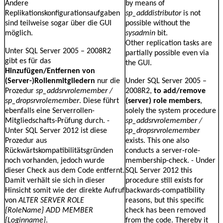
Andere
by means of
Replikationskonfigurationsaufgaben
sp_adddistributor
is not
sind teilweise sogar über die GUI
possible without the
möglich.
sysadmin
bit.
Other replication tasks are
Unter SQL Server 2005 – 2008R2
partially possible even via
gibt es für das
the GUI.
Hinzufügen/Entfernen von
(Server-)Rollenmitgliedern
nur die
Under SQL Server 2005 –
Prozedur
sp_addsrvrolemember /
2008R2,
to add/remove
sp_dropsrvrolemember
. Diese führt
(server) role members
,
ebenfalls eine Serverrollen-
solely the system procedure
Mitgliedschafts-Prüfung durch. -
sp_addsrvrolemember /
Unter SQL Server 2012 ist diese
sp_dropsrvrolemember
Prozedur aus
exists.
This one also
Rückwärtskompatibilitätsgründen
conducts a server-role-
noch vorhanden, jedoch wurde
membership-check. - Under
dieser Check aus dem Code entfernt.
SQL Server 2012 this
Damit verhält sie sich in dieser
procedure still exists for
Hinsicht somit wie der direkte Aufruf
backwards-compatibility
von
ALTER SERVER ROLE
reasons, but this specific
{RoleName} ADD MEMBER
check has been removed
{Loginname}
.
from the code. Thereby it