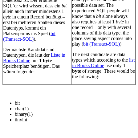
Datensatz ist. Der erfahrene
possible data set. The
SQL‘er wird wissen, dass ein
bit
experienced SQL people will
allein auch immer mindestens 1
know that a
bit
alone always
byte
in einem Record benötigt –
also requires at least 1
byte
in
erst bei mehreren Spalten dieses
one record – only with several
Datentyps, kommt ein
columns of this data type, the
Platzersparnis ins Spiel (
bit
place-saving aspect comes into
(Transact-SQL)
).
play (
bit (Transact-SQL)
).
Der nächste Kandidat sind
The next candidate are data
Datentypen, die laut der
Liste in
types which according to the
list
Books Online
nur
1 byte
in Books Online
use only
1
Speicherplatz benötigen. Das
byte
of storage. These would be
wären folgende:
the following:
bit
char(1)
binary(1)
tinyint