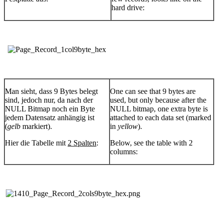
hard drive:
Man sieht, dass 9 Bytes belegt
One can see that 9 bytes are
sind, jedoch nur, da nach der
used, but only because after the
NULL Bitmap noch ein Byte
NULL bitmap, one extra byte is
jedem Datensatz anhängig ist
attached to each data set (marked
(
gelb
markiert).
in
yellow
).
Hier die Tabelle mit
2 Spalten
:
Below, see the table with 2
columns: