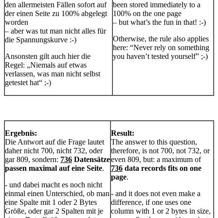
den allermeisten Fällen sofort auf
been stored immediately to a
der einen Seite zu 100% abgelegt
100% on the one page
worden
– but what’s the fun in that! :-)
– aber was tut man nicht alles für
Otherwise, the rule also applies
die Spannungskurve :-)
here: “Never rely on something
Ansonsten gilt auch hier die
you haven’t tested yourself” ;-)
Regel: „Niemals auf etwas
verlassen, was man nicht selbst
getestet hat“ ;-)
Ergebnis:
Result:
Die Antwort auf die Frage lautet
The answer to this question,
daher nicht 700, nicht 732, oder
therefore, is not 700, not 732, or
gar 809, sondern:
736
Datensätze
even 809, but: a maximum of
passen maximal auf eine Seite
.
736
data records fits on one
page
.
- und dabei macht es noch nicht
einmal einen Unterschied, ob man
- and it does not even make a
eine Spalte mit 1 oder 2 Bytes
difference, if one uses one
Größe, oder gar 2 Spalten mit je
column with 1 or 2 bytes in size,