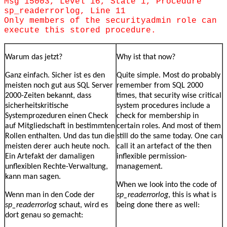
Msg 15003, Level 16, State 1, Procedure
sp_readerrorlog, Line 11
Only members of the securityadmin role can
execute this stored procedure.
Warum das jetzt?
Why ist that now?
Ganz einfach. Sicher ist es den
Quite simple. Most do probably
meisten noch gut aus SQL Server
remember from SQL 2000
2000-Zeiten bekannt, dass
times, that security wise critical
sicherheitskritische
system procedures include a
Systemprozeduren einen Check
check for membership in
auf Mitgliedschaft in bestimmten
certain roles. And most of them
Rollen enthalten. Und das tun die
still do the same today. One can
meisten derer auch heute noch.
call it an artefact of the then
Ein Artefakt der damaligen
inflexible permission-
unflexiblen Rechte-Verwaltung,
management.
kann man sagen.
When we look into the code of
Wenn man in den Code der
sp_readerrorlog
, this is what is
sp_readerrorlog
schaut, wird es
being done there as well:
dort genau so gemacht: