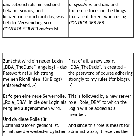
dbo
setze ich als hinreichend
of
sysadmin
and
dbo
and
bekannt voraus, und
therefore focus on the things
konzentriere mich auf das, was
that are different when using
bei der Verwendung von
CONTROL SERVER
.
CONTROL SERVER anders
ist.
Zunächst wird ein neuer Login,
First of all, a new Login,
„DBA_TheDude“, angelegt – das
„DBA_TheDude“, is created –
Passwort natürlich streng
the password of course adhering
meinen Richtlinien (für Blogs)
strongly to my rules (for blogs).
entsprechend. ;-)
;-)
Es folgen eine neue Serverrolle,
This is followed by a new server
„Role_DBA“, in die der Login als
role “Role_DBA” to which the
Mitglied aufgenommen wird.
Login will be added as a
member.
Und da diese Rolle für
Administratoren gedacht ist,
And since this role is meant for
erhält sie die weitest-möglichen
administrators, it receives the