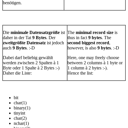
benötigen.
Die
minimale Datensatzgröße
ist
The
minimal record size
is
daher in der Tat
9 Bytes
. Der
thus in fact
9 bytes
. The
zweitgrößte Datensatz
ist jedoch
second biggest record
,
auch
9 Bytes
. :-D
however, is also
9 bytes
. :-D
Dabei darf beliebig gewählt
Here, one may freely choose
werden zwischen 2 Spalten à 1
between 2 columns à 1 byte or
Byte oder 1 Spalte à 2 Bytes :-)
1 column à 2 bytes :-).
Daher die Liste:
Hence the list:
bit
char(1)
binary(1)
tinyint
char(2)
nchar(1)