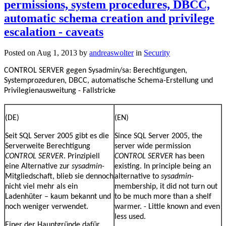
permissions, system procedures, DBCC,
automatic schema creation and privilege
escalation - caveats
Posted on Aug 1, 2013 by
andreaswolter
in
Security
CONTROL SERVER gegen Sysadmin/sa: Berechtigungen,
Systemprozeduren, DBCC, automatische Schema-Erstellung und
Privilegienausweitung - Fallstricke
(DE)
(EN)
Seit SQL Server 2005 gibt es die
Since SQL Server 2005
, the
Serverweite Berechtigung
server wide permission
CONTROL SERVER
. Prinzipiell
CONTROL SERVER
has been
eine Alternative zur
sysadmin
-
existing. In principle being an
Mitgliedschaft, blieb sie dennoch
alternative to
sysadmin
-
nicht viel mehr als ein
membership, it did not turn out
Ladenhüter – kaum bekannt und
to be much more than a shelf
noch weniger verwendet.
warmer. - Little known and even
less used.
Einer der Hauptgründe dafür