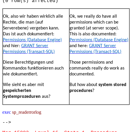
(0 row(s) affected)
Ok, also wir haben wirklich alle
Ok, we really do have all
Rechte, die man (auf
permissions which can be
Serverebene) vergeben kann.
granted (at server scope).
Das ist auch dokumentiert:
This is also documented:
Permissions (Database Engine)
Permissions (Database Engine)
und hier:
GRANT Server
and here:
GRANT Server
Permissions (Transact-SQL)
Permissions (Transact-SQL)
Diese Berechtigungen und
Those permissions and
Kommandos funktionieren auch
commands really do work as
wie dokumentiert.
documented.
Wie sieht es aber mit
But how about
system stored
gespeicherten
procedures
?
Systemprozeduren
aus?
exec
sp_readerrorlog
-->