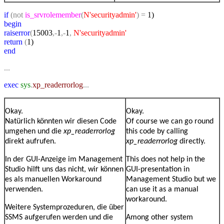
if
(not
is_srvrolemember
(
N'securityadmin'
)
=
1
)
begin
raiserror
(
15003
,-
1
,-
1
,
N'securityadmin'
return
(
1
)
end
...
exec
sys
.
xp_readerrorlog
...
Okay.
Okay.
Natürlich könnten wir diesen Code
Of course we can go round
umgehen und die
xp_readerrorlog
this code by calling
direkt aufrufen.
xp_readerrorlog
directly.
In der GUI-Anzeige im Management
This does not help in the
Studio hilft uns das nicht, wir können
GUI-presentation in
es als manuellen Workaround
Management Studio but we
verwenden.
can use it as a manual
workaround.
Weitere Systemprozeduren, die über
SSMS aufgerufen werden und die
Among other system