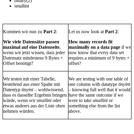
binary(2)
smallint
Kommen wir nun zu
Part 2
:
Let us now look at
Part 2
:
Wie viele Datensätze passen
How many records fit
maximal auf eine Datenseite
,
maximally on a data page
if we
wenn wir jetzt wissen, dass jeder
now know that every data set
Datensatz mindestens 9 Bytes +
requires a minimum of 9 bytes +
Offset benötigt?
offset?
Wir testen mit einer Tabelle,
We are testing with one table of
bestehend aus einer Spalte mit
one column with datatype
tinyint
Datentyp
tinyint
– wohlwissend,
– knowing full well that it would
dass es dasselbe Ergebnis bringen
have the same outcome if we
würde, wenn wir
smallint
oder
were to take
smallint
or
etwas anderes aus der Liste oben
something else from the list
nehmen würden.
above.