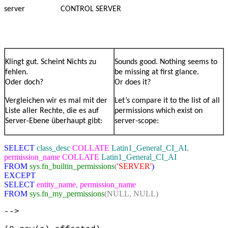
server
CONTROL SERVER
Klingt gut. Scheint Nichts zu
Sounds good. Nothing seems to
fehlen.
be missing at first glance.
Oder doch?
Or does it?
Vergleichen wir es mal mit der
Let’s compare it to the list of all
Liste aller Rechte, die es auf
permissions which exist on
Server-Ebene überhaupt gibt:
server-scope:
SELECT
class_desc
COLLATE
Latin1_General_CI_AI
,
permission_name
COLLATE
Latin1_General_CI_AI
FROM
sys
.
fn_builtin_permissions
(
'SERVER'
)
EXCEPT
SELECT
entity_name
,
permission_name
FROM
sys
.
fn_my_permissions
(NULL,
NULL)
-->