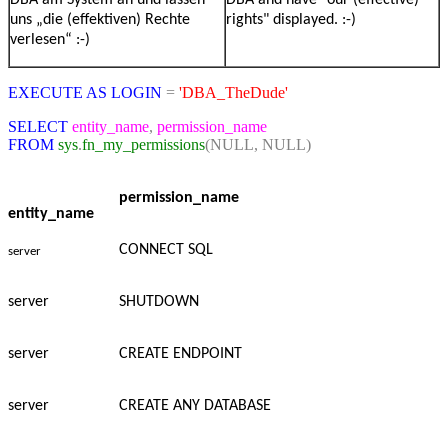
DBA am System an und lassen
DBA and have "our (effective)
uns „die (effektiven) Rechte
rights" displayed. :-)
verlesen“ :-)
EXECUTE
AS
LOGIN
=
'DBA_TheDude'
SELECT
entity_name
,
permission_name
FROM
sys
.
fn_my_permissions
(NULL,
NULL)
entity_name
permission_name
entity_name
CONNECT SQL
server
server
SHUTDOWN
server
CREATE ENDPOINT
server
CREATE ANY DATABASE