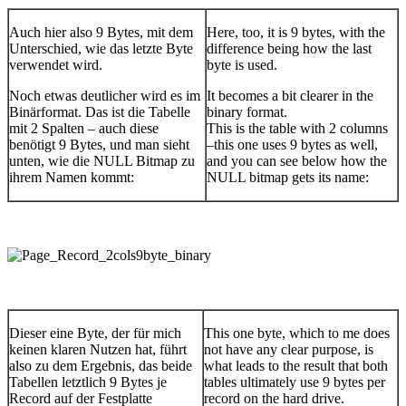
Auch hier also 9 Bytes, mit dem
Here, too, it is 9 bytes, with the
Unterschied, wie das letzte Byte
difference being how the last
verwendet wird.
byte is used.
Noch etwas deutlicher wird es im
It becomes a bit clearer in the
Binärformat. Das ist die Tabelle
binary format.
mit 2 Spalten – auch diese
This is the table with 2 columns
benötigt 9 Bytes, und man sieht
–this one uses 9 bytes as well,
unten, wie die NULL Bitmap zu
and you can see below how the
ihrem Namen kommt:
NULL bitmap gets its name:
Dieser eine Byte, der für mich
This one byte, which to me does
keinen klaren Nutzen hat, führt
not have any clear purpose, is
also zu dem Ergebnis, das beide
what leads to the result that both
Tabellen letztlich 9 Bytes je
tables ultimately use 9 bytes per
Record auf der Festplatte
record on the hard drive.