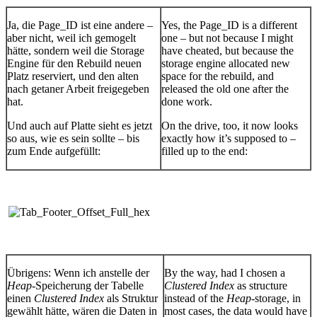
Ja, die Page_ID ist eine andere –
Yes, the Page_ID is a different
aber nicht, weil ich gemogelt
one – but not because I might
hätte, sondern weil die Storage
have cheated, but because the
Engine für den Rebuild neuen
storage engine allocated new
Platz reserviert, und den alten
space for the rebuild, and
nach getaner Arbeit freigegeben
released the old one after the
hat.
done work.
Und auch auf Platte sieht es jetzt
On the drive, too, it now looks
so aus, wie es sein sollte – bis
exactly how it’s supposed to –
zum Ende aufgefüllt:
filled up to the end:
Übrigens: Wenn ich anstelle der
By the way, had I chosen a
Heap
-Speicherung der Tabelle
Clustered Index
as structure
einen
Clustered Index
als Struktur
instead of the
Heap
-storage, in
gewählt hätte, wären die Daten in
most cases, the data would have