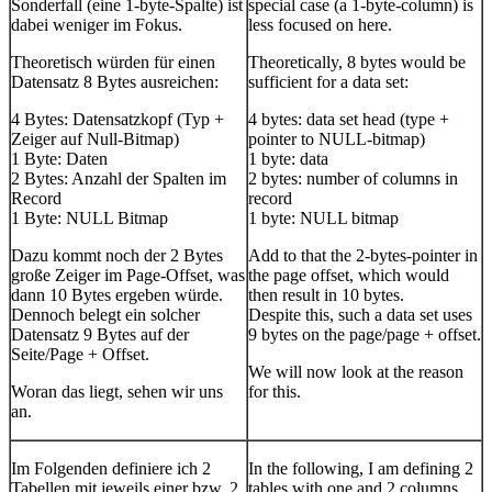
Sonderfall (eine 1-byte-Spalte) ist
special case (a 1-byte-column) is
dabei weniger im Fokus.
less focused on here.
Theoretisch würden für einen
Theoretically, 8 bytes would be
Datensatz 8 Bytes ausreichen:
sufficient for a data set:
4 Bytes: Datensatzkopf (Typ +
4 bytes: data set head (type +
Zeiger auf Null-Bitmap)
pointer to NULL-bitmap)
1 Byte: Daten
1 byte: data
2 Bytes: Anzahl der Spalten im
2 bytes: number of columns in
Record
record
1 Byte: NULL Bitmap
1 byte: NULL bitmap
Dazu kommt noch der 2 Bytes
Add to that the 2-bytes-pointer in
große Zeiger im Page-Offset, was
the page offset, which would
dann 10 Bytes ergeben würde.
then result in 10 bytes.
Dennoch belegt ein solcher
Despite this, such a data set uses
Datensatz 9 Bytes auf der
9 bytes on the page/page + offset.
Seite/Page + Offset.
We will now look at the reason
Woran das liegt, sehen wir uns
for this.
an.
Im Folgenden definiere ich 2
In the following, I am defining 2
Tabellen mit jeweils einer bzw. 2
tables with one and 2 columns