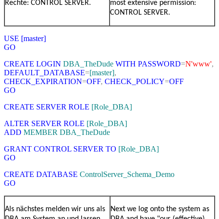
Rechte: CONTROL SERVER.
most extensive permission:
CONTROL SERVER.
USE
[master]
GO
CREATE
LOGIN
DBA_TheDude
WITH
PASSWORD
=
N'www'
,
DEFAULT_DATABASE
=
[master]
,
CHECK_EXPIRATION
=
OFF
,
CHECK_POLICY
=
OFF
GO
CREATE
SERVER
ROLE
[Role_DBA]
ALTER
SERVER
ROLE
[Role_DBA]
ADD
MEMBER
DBA_TheDude
GRANT
CONTROL
SERVER
TO
[Role_DBA]
GO
CREATE
DATABASE
ControlServer_Schema_Demo
GO
Als nächstes melden wir uns als
Next we log onto the system as