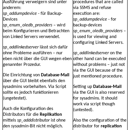
Ausführung verweigern sind unter
procedures that are called
anderem:
via SSMS and refuse
sp_addumpdevice
- für Backup-
execution are:
Devices
sp_addumpdevice
- for
sp_enum_oledb_providers
– wird
backup-devices
beim Konfigurieren und Betrachten
sp_enum_oledb_providers
–
von Linked Servers verwendet.
is used for viewing and
configuring Linked Servers.
sp_addlinkedserver
lässt sich dafür
ohne Probleme ausführen – nur
sp_addlinkedserver
on the
eben nicht über die GUI wegen eben
other hand can be executed
genannter Prozedur.
without problems – just not
via the GUI because of the
Die Einrichtung von
Database-Mail
just mentioned procedure.
über die GUI bleibt ebenfalls den
sysadmins vorbehalten. Via Script
Setting up
Database-Mail
sollte es jedoch funktionieren
via the GUI is also reserved
(ungetestet).
for sysadmins. It should
work via script though
Auch die Konfiguration des
(untested).
Distributors für die
Replikation
mittels
sp_adddistributor
ist ohne
Also the configuration of the
den
sysadmin
-Bit nicht möglich.
distributor for
replication