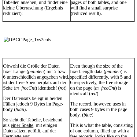
Tabellen ansehen, und findet eine
pages of both tables, and one
kleine Überraschung (Ergebnis
will find a small surprise
reduziert):
(reduced result).
Obwohl die Größe der Daten
Even though the size of the
fixer Länge (
pminlen
) mit 5 bzw.
fixed-length data (
pminlen
) is
6 unterschiedlich angegeben wird,
specified differently, with 5 and
ist der freie Speicherplatz auf der
6 respectively, the free storage
Seite (
m_freeCnt
) identisch! (
rot
)
on the page (
m_freeCnt
) is
identical! (
red
)
Der Datensatz belegt in beiden
Fällen jedoch 9 Bytes im Page-
The record, however, uses in
body (
blau
).
both cases 9 bytes in the page
body. (
blue
)
So sieht die Tabelle, bestehend
aus
einer Spalte
, mit einigen
This is what the table, consisting
Datensätzen gefüllt, auf der
of
one column
, filled up with a
Festplatte aus:
few records, looks like on the