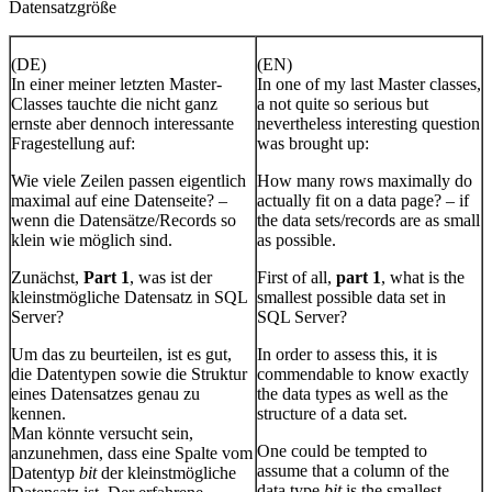
Datensatzgröße
(DE)
(EN)
In einer meiner letzten Master-
In one of my last Master classes,
Classes tauchte die nicht ganz
a not quite so serious but
ernste aber dennoch interessante
nevertheless interesting question
Fragestellung auf:
was brought up:
Wie viele Zeilen passen eigentlich
How many rows maximally do
maximal auf eine Datenseite? –
actually fit on a data page? – if
wenn die Datensätze/Records so
the data sets/records are as small
klein wie möglich sind.
as possible.
Zunächst,
Part 1
, was ist der
First of all,
part 1
, what is the
kleinstmögliche Datensatz in SQL
smallest possible data set in
Server?
SQL Server?
Um das zu beurteilen, ist es gut,
In order to assess this, it is
die Datentypen sowie die Struktur
commendable to know exactly
eines Datensatzes genau zu
the data types as well as the
kennen.
structure of a data set.
Man könnte versucht sein,
One could be tempted to
anzunehmen, dass eine Spalte vom
assume that a column of the
Datentyp
bit
der kleinstmögliche
data type
bit
is the smallest