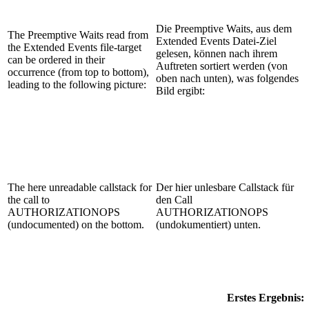
Die Preemptive Waits, aus dem
The Preemptive Waits read from
Extended Events Datei-Ziel
the Extended Events file-target
gelesen, können nach ihrem
can be ordered in their
Auftreten sortiert werden (von
occurrence (from top to bottom),
oben nach unten), was folgendes
leading to the following picture:
Bild ergibt:
The here unreadable callstack for
Der hier unlesbare Callstack für
the call to
den Call
AUTHORIZATIONOPS
AUTHORIZATIONOPS
(undocumented) on the bottom.
(undokumentiert) unten.
Erstes Ergebnis: