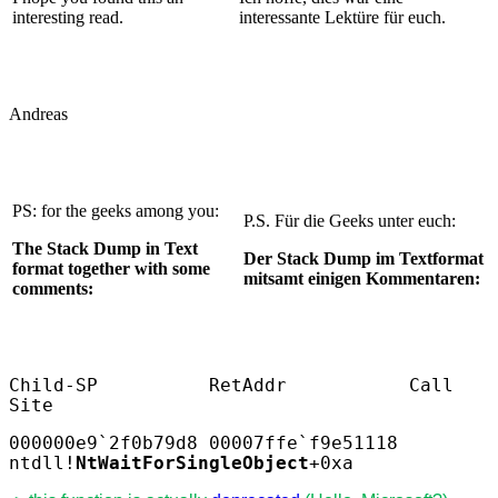
interesting read.
interessante Lektüre für euch.
Andreas
PS: for the geeks among you:
P.S. Für die Geeks unter euch:
The Stack Dump in Text
Der Stack Dump im Textformat
format together with some
mitsamt einigen Kommentaren:
comments:
Child-SP
RetAddr
Call
Site
000000e9`2f0b79d8 00007ffe`f9e51118
ntdll!
NtWaitForSingleObject
+0xa