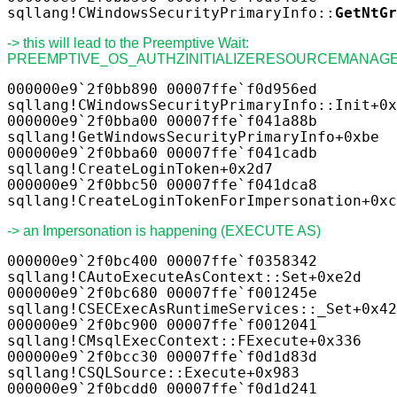
sqllang!CWindowsSecurityPrimaryInfo::
GetNtGr
-> this will lead to the Preemptive Wait:
PREEMPTIVE_OS_AUTHZINITIALIZERESOURCEMANAG
000000e9`2f0bb890 00007ffe`f0d956ed
sqllang!CWindowsSecurityPrimaryInfo::Init+0x
000000e9`2f0bba00 00007ffe`f041a88b
sqllang!GetWindowsSecurityPrimaryInfo+0xbe
000000e9`2f0bba60 00007ffe`f041cadb
sqllang!CreateLoginToken+0x2d7
000000e9`2f0bbc50 00007ffe`f041dca8
sqllang!CreateLoginTokenForImpersonation+0xc
-> an Impersonation is happening (EXECUTE AS)
000000e9`2f0bc400 00007ffe`f0358342
sqllang!CAutoExecuteAsContext::Set+0xe2d
000000e9`2f0bc680 00007ffe`f001245e
sqllang!CSECExecAsRuntimeServices::_Set+0x42
000000e9`2f0bc900 00007ffe`f0012041
sqllang!CMsqlExecContext::FExecute+0x336
000000e9`2f0bcc30 00007ffe`f0d1d83d
sqllang!CSQLSource::Execute+0x983
000000e9`2f0bcdd0 00007ffe`f0d1d241