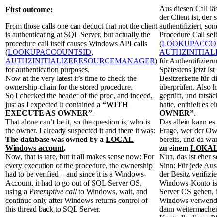
Aus diesen Call läs
First outcome:
der Client ist, der
From those calls one can deduct that not the client
authentifiziert, so
is authenticating at SQL Server, but actually the
Procedure Call sel
procedure call itself causes Windows API calls
(
LOOKUPACCO
(
LOOKUPACCOUNTSID
,
AUTHZINITIA
AUTHZINITIALIZERESOURCEMANAGER
)
für Authentifizier
for authentication purposes.
Spätestens jetzt ist
Now at the very latest it’s time to check the
Besitzerkette für 
ownership-chain for the stored procedure.
überprüfen. Also 
So I checked the header of the proc, and indeed,
geprüft, und tatsäc
just as I expected it contained a
“WITH
hatte, enthielt es e
EXECUTE AS OWNER”
.
OWNER”
.
That alone can’t be it, so the question is, who is
Das allein kann es n
the owner. I already suspected it and there it was:
Frage, wer der Own
The database was owned by a
LOCAL
bereits, und da wa
Windows account
.
zu einem
LOKAL
Now, that is rare, but it all makes sense now: For
Nun, das ist eher se
every execution of the procedure, the ownership
Sinn: Für jede Au
had to be verified – and since it is a Windows-
der Besitz verifizi
Account, it had to go out of SQL Server OS,
Windows-Konto ist
using a
Preemptive call
to Windows, wait, and
Server OS gehen, 
continue only after Windows returns control of
Windows verwendet
this thread back to SQL Server.
dann weitermache