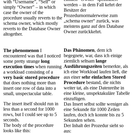
with “Username”, “Self” or
werden – in dem Fall kehrt der
simply “Owner” – in which
Besitzer der
case the owner of the
Prozedurnormalerweise zum
procedure usually reverts to the
„schema owner“ zurück, was
schema owner, which mostly
meistens ganz auf den Database
reverts to the Database Owner
Owner zurückkehrt.
altogether.
Das Phänomen
, dem ich
The phenomenon
I
begegnete, war, dass ich einige
encountered was that I noticed
ziemlich seltsam
lange
some pretty strange
long
Ausführungszeiten
bemerkte, als
execution times
when running
ich eine Workload laufen ließ, die
a workload consisting of a
aus einer
sehr einfachen Stored
very basic stored procedure
Procedure
bestand, die nichts
that does nothing more than
weiter tat, als eine Datenreihe in
insert one row of data into a
eine kleine, unspektakuläre Tabelle
small, unspectacular table.
einzufügen.
The insert itself should run in
Das Insert selbst sollte weniger als
less than a second for 1000
eine Sekunde für 1000 Zeilen
rows, but I could see up to 5
laufen, doch ich konnte bis zu 5
seconds.
Sekunden sehen.
The body of the procedure
Der Inhalt der Prozedur sieht so
looks like this:
aus: