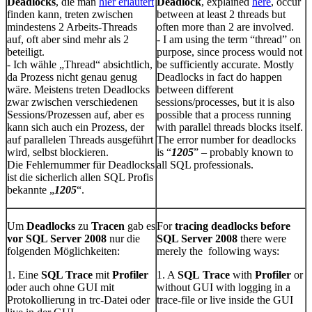
Deadlocks
, die man
hier erläutert
Deadlock
, explained
here
, occur
finden kann, treten zwischen
between at least 2 threads but
mindestens 2 Arbeits-Threads
often more than 2 are involved.
auf, oft aber sind mehr als 2
- I am using the term “thread” on
beteiligt.
purpose, since process would not
- Ich wähle „Thread“ absichtlich,
be sufficiently accurate. Mostly
da Prozess nicht genau genug
Deadlocks in fact do happen
wäre. Meistens treten Deadlocks
between different
zwar zwischen verschiedenen
sessions/processes, but it is also
Sessions/Prozessen auf, aber es
possible that a process running
kann sich auch ein Prozess, der
with parallel threads blocks itself.
auf parallelen Threads ausgeführt
The error number for deadlocks
wird, selbst blockieren.
is “
1205
” – probably known to
Die Fehlernummer für Deadlocks
all SQL professionals.
ist die sicherlich allen SQL Profis
bekannte „
1205
“.
Um
Deadlocks
zu
Tracen
gab es
For
tracing deadlocks before
vor SQL Server 2008
nur die
SQL Server 2008
there were
folgenden Möglichkeiten:
merely the following ways:
1. Eine
SQL Trace
mit
Profiler
1. A
SQL
Trace
with
Profiler
or
oder auch ohne GUI mit
without GUI with logging in a
Protokollierung in trc-Datei oder
trace-file or live inside the GUI