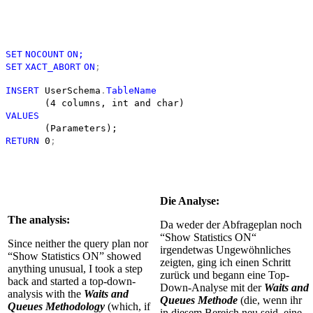
SET
NOCOUNT
ON
;
SET
XACT_ABORT
ON
;
INSERT
UserSchema
.
TableName
(4 columns, int and char)
VALUES
(Parameters);
RETURN
0
;
Die Analyse:
The analysis:
Da weder der Abfrageplan noch
“Show Statistics ON“
Since neither the query plan nor
irgendetwas Ungewöhnliches
“Show Statistics ON” showed
zeigten, ging ich einen Schritt
anything unusual, I took a step
zurück und begann eine Top-
back and started a top-down-
Down-Analyse mit der
Waits and
analysis with the
Waits and
Queues Methode
(die, wenn ihr
Queues Methodology
(which, if
in diesem Bereich neu seid, eine