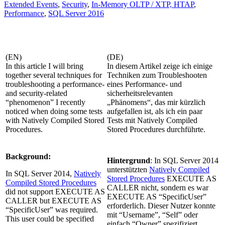
Extended Events
,
Security
,
In-Memory OLTP / XTP, HTAP
,
Performance
,
SQL Server 2016
(EN)
(DE)
In this article I will bring
In diesem Artikel zeige ich einige
together several techniques for
Techniken zum Troubleshooten
troubleshooting a performance-
eines Performance- und
and security-related
sicherheitsrelevanten
“phenomenon” I recently
„Phänomens“, das mir kürzlich
noticed when doing some tests
aufgefallen ist, als ich ein paar
with Natively Compiled Stored
Tests mit Natively Compiled
Procedures.
Stored Procedures durchführte.
Background:
Hintergrund
: In SQL Server 2014
unterstützten
Natively Compiled
In SQL Server 2014,
Natively
Stored Procedures
EXECUTE AS
Compiled Stored Procedures
CALLER nicht, sondern es war
did not support EXECUTE AS
EXECUTE AS “SpecificUser”
CALLER but EXECUTE AS
erforderlich. Dieser Nutzer konnte
“SpecificUser” was required.
mit “Username”, “Self” oder
This user could be specified
einfach “Owner” spezifiziert