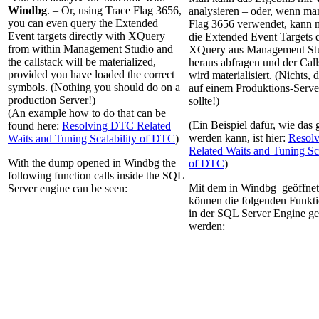
Windbg
. – Or, using Trace Flag 3656,
analysieren – oder, wenn ma
you can even query the Extended
Flag 3656 verwendet, kann 
Event targets directly with XQuery
die Extended Event Targets d
from within Management Studio and
XQuery aus Management St
the callstack will be materialized,
heraus abfragen und der Call
provided you have loaded the correct
wird materialisiert. (Nichts,
symbols. (Nothing you should do on a
auf einem Produktions-Serv
production Server!)
sollte!)
(An example how to do that can be
(Ein Beispiel dafür, wie das
found here:
Resolving DTC Related
werden kann, ist hier:
Resol
Waits and Tuning Scalability of DTC
)
Related Waits and Tuning Sca
With the dump opened in Windbg the
of DTC
)
following function calls inside the SQL
Mit dem in Windbg geöffn
Server engine can be seen:
können die folgenden Funkti
in der SQL Server Engine g
werden: