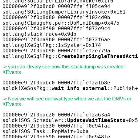
sqllang!SQLDumperLibraryInvoke+0x1f6
000000e9`2f0b8cd0 00007ffe`f105ce94
sqllang!SQLLangDumperLibraryInvoke+0x161
000000e9`2f0b8d80 00007ffe`f102cd0b
sqllang!CImageHelper::DoMiniDump+0x475
000000e9`2f0b8f90 00007ffe`f072e9c4
sqllang!stackTrace+0x9db
000000e9`2f0ba9b0 00007ffe`f072f6ae
sqllang!XeSqlPkg::IsSystem+0x174
000000e9`2f0bab90 00007ffe`ef2e779a
sqllang!XeSqlPkg::
CreateDumpSingleThreadActi
-> you can clearly see how this stack dump was created:
XEvents
000000e9`2f0babc0 00007ffe`ef2a1b8e
sqldk!XeSosPkg::
wait_info_external
::Publish+
-> Now we will see our wait-type when we ask the DMVs or
XEvents
000000e9`2f0bac20 00007ffe`ef2a63a4
sqldk!SOS_Scheduler::
UpdateWaitTimeStats
+0x5
000000e9`2f0bb530 00007ffe`f0d94fac
sqldk!SOS_Task::PopWait+0xba
000000e9`2f0bb590 00007ffe`f0d9481e