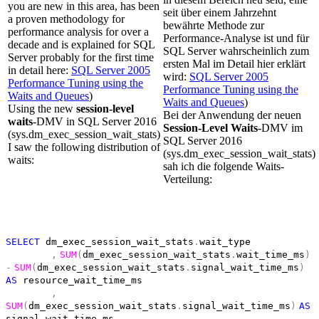
you are new in this area, has been
seit über einem Jahrzehnt
a proven methodology for
bewährte Methode zur
performance analysis for over a
Performance-Analyse ist und für
decade and is explained for SQL
SQL Server wahrscheinlich zum
Server probably for the first time
ersten Mal im Detail hier erklärt
in detail here:
SQL Server 2005
wird:
SQL Server 2005
Performance Tuning using the
Performance Tuning using the
Waits and Queues
)
Waits and Queues
)
Using the new
session-level
Bei der Anwendung der neuen
waits
-DMV in SQL Server 2016
Session-Level Waits
-DMV im
(sys.dm_exec_session_wait_stats)
SQL Server 2016
I saw the following distribution of
(sys.dm_exec_session_wait_stats)
waits:
sah ich die folgende Waits-
Verteilung:
SELECT
dm_exec_session_wait_stats
.
wait_type
,
SUM
(
dm_exec_session_wait_stats
.
wait_time_ms
)
-
SUM
(
dm_exec_session_wait_stats
.
signal_wait_time_ms
)
AS
resource_wait_time_ms
,
SUM
(
dm_exec_session_wait_stats
.
signal_wait_time_ms
)
AS
signal_wait_time_ms