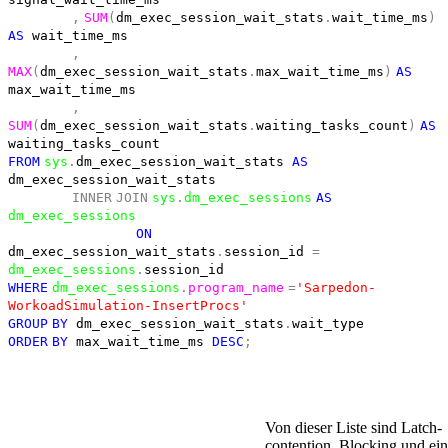
,
SUM
(
dm_exec_session_wait_stats
.
wait_time_ms
)
AS
wait_time_ms
,
MAX
(
dm_exec_session_wait_stats
.
max_wait_time_ms
)
AS
max_wait_time_ms
,
SUM
(
dm_exec_session_wait_stats
.
waiting_tasks_count
)
AS
waiting_tasks_count
FROM
sys
.
dm_exec_session_wait_stats
AS
dm_exec_session_wait_stats
INNER
JOIN
sys
.
dm_exec_sessions
AS
dm_exec_sessions
ON
dm_exec_session_wait_stats
.
session_id
=
dm_exec_sessions
.
session_id
WHERE
dm_exec_sessions
.
program_name
=
'Sarpedon-
WorkoadSimulation-InsertProcs'
GROUP
BY
dm_exec_session_wait_stats
.
wait_type
ORDER
BY
max_wait_time_ms
DESC
;
Von dieser Liste sind Latch-
contention, Blocking und ein