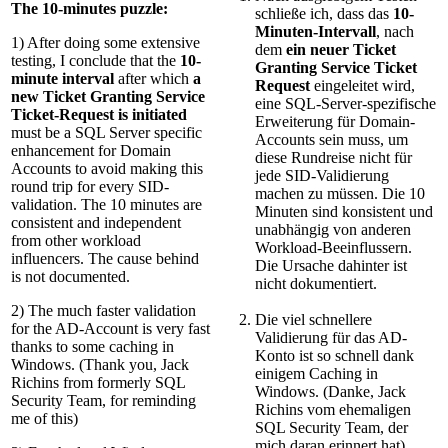
The 10-minutes puzzle:
schließe ich, dass das
10-
Minuten-Intervall
, nach
1) After doing some extensive
dem
ein neuer Ticket
testing, I conclude that the
10-
Granting Service Ticket
minute interval
after which
a
Request
eingeleitet wird,
new Ticket Granting Service
eine SQL-Server-spezifische
Ticket-Request is initiated
Erweiterung für Domain-
must be a SQL Server specific
Accounts sein muss, um
enhancement for Domain
diese Rundreise nicht für
Accounts to avoid making this
jede SID-Validierung
round trip for every SID-
machen zu müssen. Die 10
validation. The 10 minutes are
Minuten sind konsistent und
consistent and independent
unabhängig von anderen
from other workload
Workload-Beeinflussern.
influencers. The cause behind
Die Ursache dahinter ist
is not documented.
nicht dokumentiert.
2) The much faster validation
Die viel schnellere
for the AD-Account is very fast
Validierung für das AD-
thanks to some caching in
Konto ist so schnell dank
Windows. (Thank you, Jack
einigem Caching in
Richins from formerly SQL
Windows. (Danke, Jack
Security Team, for reminding
Richins vom ehemaligen
me of this)
SQL Security Team, der
mich daran erinnert hat)