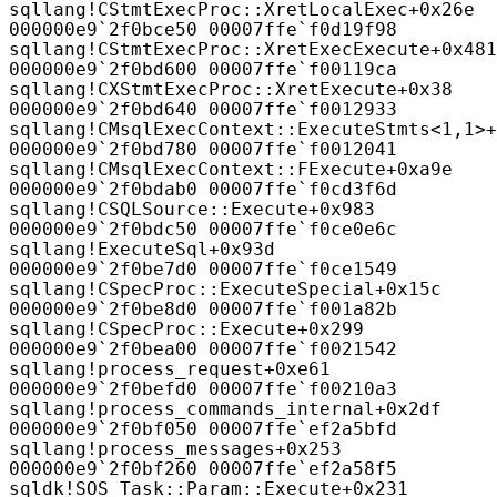
sqllang!CStmtExecProc::XretLocalExec+0x26e
000000e9`2f0bce50 00007ffe`f0d19f98
sqllang!CStmtExecProc::XretExecExecute+0x481
000000e9`2f0bd600 00007ffe`f00119ca
sqllang!CXStmtExecProc::XretExecute+0x38
000000e9`2f0bd640 00007ffe`f0012933
sqllang!CMsqlExecContext::ExecuteStmts<1,1>+
000000e9`2f0bd780 00007ffe`f0012041
sqllang!CMsqlExecContext::FExecute+0xa9e
000000e9`2f0bdab0 00007ffe`f0cd3f6d
sqllang!CSQLSource::Execute+0x983
000000e9`2f0bdc50 00007ffe`f0ce0e6c
sqllang!ExecuteSql+0x93d
000000e9`2f0be7d0 00007ffe`f0ce1549
sqllang!CSpecProc::ExecuteSpecial+0x15c
000000e9`2f0be8d0 00007ffe`f001a82b
sqllang!CSpecProc::Execute+0x299
000000e9`2f0bea00 00007ffe`f0021542
sqllang!process_request+0xe61
000000e9`2f0befd0 00007ffe`f00210a3
sqllang!process_commands_internal+0x2df
000000e9`2f0bf050 00007ffe`ef2a5bfd
sqllang!process_messages+0x253
000000e9`2f0bf260 00007ffe`ef2a58f5
sqldk!SOS_Task::Param::Execute+0x231