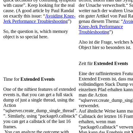
with cause”. Keep looking for the real
der Ursache verwechselt.“ S
cause. (A good article by Paul Randal
weiter nach der wahren Ursa
on exactly this issue: “
Avoiding Knee-
ein guter Artikel von Paul R
Jerk Performance Troubleshooting
”)
genau diesem Thema: “
Avoi
Knee-Jerk Performance
So, the question is, which memory
Troubleshooting
”)
object is so special here.
Also ist die Frage, welches
Object hier so besonders ist
Zeit für
Extended Events
Eine der raffiniertesten Feat
Extended Events ist, dass m
Time for
Extended Events
vollständigen Stack Dump v
One of the niftiest features of extended
einzelnen Pfad erhalten kan
events is, that you can get a full stack
man die Action
dump of just a single thread, using the
“sqlserver.create_dump_sing
Action
verwendet.
“sqlserver.create_dump_single_thread”.
Auf ähnliche Weise kann ma
”. Similarly, using “package0.callstack”
Callstack der letzten 16 Fra
you can get a callstack of the last 16
erhalten, wenn man
frames.
“package0.callstack” verwen
You can analyze the outcome with
Man kann das Ergebnis mit