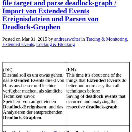
file target and parse deadlock-graph /
Import von Extended Events
Ereignisdateien und Parsen von
Deadlock-Graphen
Posted on Mar 31, 2015 by
andreaswolter
in
Tracing & Monitoring
,
Extended Events
,
Locking & Blocking
(DE)
(EN)
Diesmal soll es um etwas gehen,
This time it’s about one of the
das
Extended Events
direkt von
things that
Extended Events
do
Haus aus besser und leichter
better and more easy than all
verfügbar machen, als sämtliche
techniques before:
Techniken zuvor:
Saving of
deadlock-events
that
Speichern von aufgetretenen
occurred and analyzing the
Deadlock-Ereignissen
, und das
respective
deadlock-graph
.
Analysieren der entsprechenden
Deadlock-Graphen
.