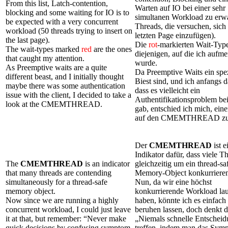
From this list, Latch-contention,
Warten auf IO bei einer sehr
blocking and some waiting for IO is to
simultanen Workload zu erwa
be expected with a very concurrent
Threads, die versuchen, sich 
workload (50 threads trying to insert on
letzten Page einzufügen).
the last page).
Die
rot
-markierten Wait-Typ
The wait-types marked
red
are the ones
diejenigen, auf die ich aufm
that caught my attention.
wurde.
As Preemptive waits are a quite
Da Preemptive Waits ein spez
different beast, and I initially thought
Biest sind, und ich anfangs d
maybe there was some authentication
dass es vielleicht ein
issue with the client, I decided to take a
Authentifikationsproblem be
look at the CMEMTHREAD.
gab, entschied ich mich, ein
auf den CMEMTHREAD zu
Der
CMEMTHREAD
ist e
Indikator dafür, dass viele T
The
CMEMTHREAD
is an indicator
gleichzeitig um ein thread-sa
that many threads are contending
Memory-Object konkurrieren
simultaneously for a thread-safe
Nun, da wir eine höchst
memory object.
konkurrierende Workload la
Now since we are running a highly
haben, könnte ich es einfach
concurrent workload, I could just leave
beruhen lassen, doch denkt d
it at that, but remember: “Never make
„Niemals schnelle Entschei
quick decisions by confusing symptom
treffen, indem man das Sym