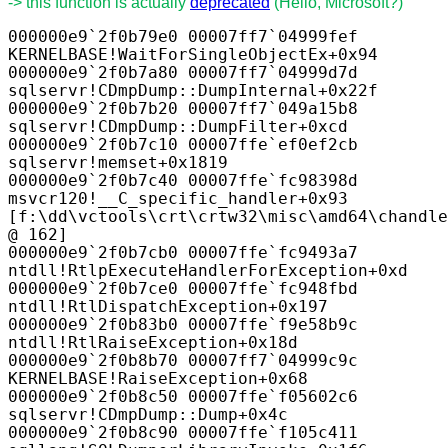
-> this function is actually
deprecated
(Hello, Microsoft?)
000000e9`2f0b79e0 00007ff7`04999fef
KERNELBASE!WaitForSingleObjectEx+0x94
000000e9`2f0b7a80 00007ff7`04999d7d
sqlservr!CDmpDump::DumpInternal+0x22f
000000e9`2f0b7b20 00007ff7`049a15b8
sqlservr!CDmpDump::DumpFilter+0xcd
000000e9`2f0b7c10 00007ffe`ef0ef2cb
sqlservr!memset+0x1819
000000e9`2f0b7c40 00007ffe`fc98398d
msvcr120!__C_specific_handler+0x93
[f:\dd\vctools\crt\crtw32\misc\amd64\chandle
@ 162]
000000e9`2f0b7cb0 00007ffe`fc9493a7
ntdll!RtlpExecuteHandlerForException+0xd
000000e9`2f0b7ce0 00007ffe`fc948fbd
ntdll!RtlDispatchException+0x197
000000e9`2f0b83b0 00007ffe`f9e58b9c
ntdll!RtlRaiseException+0x18d
000000e9`2f0b8b70 00007ff7`04999c9c
KERNELBASE!RaiseException+0x68
000000e9`2f0b8c50 00007ffe`f05602c6
sqlservr!CDmpDump::Dump+0x4c
000000e9`2f0b8c90 00007ffe`f105c411