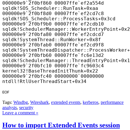
000000e9`2f0bf860 00007ffe`ef2a554d
sqldk!SOS_Scheduler::RunTask+0xaa
000000e9`2f0bf8d0 00007ffe`ef2cd7c8
sqldk!SOS_Scheduler::ProcessTasks+0x3cd
000000e9`2f0bf9b0 00007ffe`ef2cdb10
sqldk!SchedulerManager::WorkerEntryPoint+0x2
000000e9`2f0bfa80 00007ffe`ef2cdcd7
sqldk!SystemThread::RunWorker+0x8f
000000e9`2f0bfab0 00007ffe`ef2cd9f8
sqldk!SystemThreadDispatcher::ProcessWorker+
000000e9`2f0bfb60 00007ffe`fc6e13d2
sqldk!SchedulerManager::ThreadEntryPoint+0x1
000000e9`2f0bfc10 00007ffe`fc9603c4
kernel32!BaseThreadInitThunk+0x22
000000e9`2f0bfc40 00000000`00000000
ntdll!RtlUserThreadStart+0x34
EOF
Tags:
Windbg
,
Wireshark
,
extended events
,
kerberos
,
performance
analysis
,
security
Leave a comment »
How to import Extended Events session