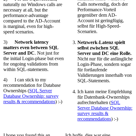
Calls notwendig, doch der
naturally no Windows calls are
Performance-Vorteil
necessary at all, but the
gegenüber dem AD-
performance-advantage
Account ist geringfügig,
compared to the AD-Account
selbst für High-Speed-
is marginal, even for high-
Scenarien.
speed scenarios.
3)
Network latency
Netzwerk-Latenz spielt
matters even between SQL
selbst zwischen SQL
Server and DC
. Not just for
Server und DC eine Rolle.
the initial Login-phase but even
Nicht nur für die anfängliche
for ongoing validations from
Login-Phase, sondern sogar
within SQL-statements.
für fortlaufende
Validierungen innerhalb von
4) I can stick to my
SQL-Statements.
recommendation for Database
Ownerships (
SQL Server
Ich kann meine Empfehlung
Database Ownership: survey
für Datenbank-Ownerships
results & recommendations
) :-)
aufrechterhalten (
SQL
Server Database Ownership:
survey results &
recommendations
) :-)
I hope you found this an
Ich hoffe, dies war eine