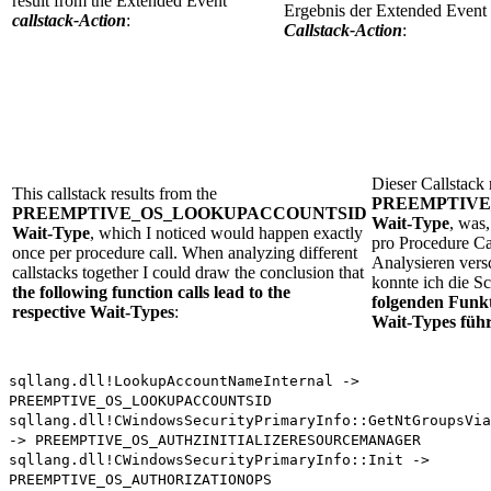
result from the Extended Event
Ergebnis der Extended Event
callstack-Action
:
Callstack-Action
:
Dieser Callstack 
This callstack results from the
PREEMPTIVE
PREEMPTIVE_OS_LOOKUPACCOUNTSID
Wait-Type
, was
Wait-Type
, which I noticed would happen exactly
pro Procedure C
once per procedure call. When analyzing different
Analysieren vers
callstacks together I could draw the conclusion that
konnte ich die S
the following function calls lead to the
folgenden Funkt
respective Wait-Types
:
Wait-Types füh
sqllang.dll!LookupAccountNameInternal ->
PREEMPTIVE_OS_LOOKUPACCOUNTSID
sqllang.dll!CWindowsSecurityPrimaryInfo::GetNtGroupsVia
-> PREEMPTIVE_OS_AUTHZINITIALIZERESOURCEMANAGER
sqllang.dll!CWindowsSecurityPrimaryInfo::Init ->
PREEMPTIVE_OS_AUTHORIZATIONOPS