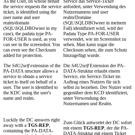
As the User, on whose behalf
Service das Service-Ticket
the service requests the service
anfordert, unter Verwendung des
ticket, is identified using the
Nutzernamens und user
user name and user
realm/Domäne
realm/domain
(SQL\SQLDBOwner in meinem
(SQL\SQLDBOwner in my
Fall) identifiziert wird, wird der
case), the padata type PA-
Padata Type PA-FOR-USER
FOR-USER is used, as you
verwendet, wie im Screenshot zu
can see in the screenshot. You
sehen. Man kann sogar die
can even see the Checksum
Checksum sehen, die zum Schutz
added for protection.
hinzugefügt wurde.
The
S4U2self
extension of the
Die
S4U2self
Extension der PA-
PA-DATA structure allows a
DATA-Struktur erlaubt einem
service to obtain a service
Service, ein Service-Ticket im
ticket to itself on behalf of a
Auftrag eines Nutzers für sich
user. The user is identified to
selbst zu beziehen. Der Nutzer wird
the KDC using the user's
gegenüber dem KCD identifiziert,
name and realm.
unter Verwendung des
Nutzernamen und Realm.
Luckily the DC answers right
Zum Glück antwortet der DC sofort
away with a
TGS-REP
,
mit einem
TGS-REP
, der die PA-
containing the PA-DATA-
DATA-Struktur mit einem Ticket