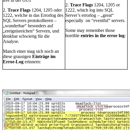
live in der GUI
2.
Trace Flags
1204, 1205 or
2.
Trace Flags
1204, 1205 oder
1222, which log into SQL
1222, welche in das Errorlog des
Server’s errorlog – „great“
SQL Servers protokollieren –
especially on “eventful” servers.
„wunderbar“ besonders auf
Some may remember those
„ereignisreichen“ Servern, und
horrible
entries in the error log
:
denkbar schwierig für die
Analyse.
Manch einer mag sich noch an
diese grausigen
Einträge im
Error-Log
erinnern: