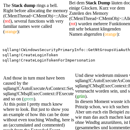
Bei dem
Stack Dump
läuten do
The
Stack dump
rings a bell.
einige Glocken. Kurz vor dem
Right before allocating the memory
Zuteilen des Memory
(CMemThread<CMemObj>::Alloc
(CMemThread<CMemObj>::All
(
red
), several functions with very
(
rot
) wurden mehrere Funktionen
familiar names were called
mit sehr bekannt klingenden
(
orange
):
Namen abgerufen (
orange
):
sqllang!CWindowsSecurityPrimaryInfo::GetNtGroupsViaAuth
sqllang!CreateLoginToken
sqllang!CreateLoginTokenForImpersonation
Und diese wiederum müssen 
And those in turn must have been
sqllang!CAutoExecuteAsConte
caused by the
sqllang!CMsqlExecContext::
sqllang!CAutoExecuteAsContext::Set,
verursacht worden sein, und s
sqllang!CMsqlExecContext::FExecute
(
grün
).
and so on (
green
).
In diesem Moment wusste ich
At this point I pretty much knew
Prinzip schon, wo ich suchen
where to look. But just to show you
Aber um euch ein Beispiel zu
an example of how this can be done
wie man das auch machen ka
without even touching Windbg, here is
ohne Windbg anzurühren, ist h
an (accumulated and commented)
(gesammeltes und kommentier