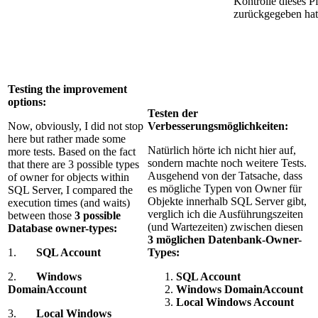
Kontrolle dieses 
zurückgegeben hat
Testing the improvement
options:
Testen der
Now, obviously, I did not stop
Verbesserungsmöglichkeiten:
here but rather made some
Natürlich hörte ich nicht hier auf,
more tests. Based on the fact
sondern machte noch weitere Tests.
that there are 3 possible types
Ausgehend von der Tatsache, dass
of owner for objects within
es mögliche Typen von Owner für
SQL Server, I compared the
Objekte innerhalb SQL Server gibt,
execution times (and waits)
verglich ich die Ausführungszeiten
between those
3 possible
(und Wartezeiten) zwischen diesen
Database owner-types:
3 möglichen Datenbank-Owner-
1.
SQL Account
Types:
2.
Windows
SQL Account
DomainAccount
Windows DomainAccount
Local Windows Account
3.
Local Windows