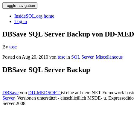
Toggle navigation
InsideSQL.org home
Log in
DBSave SQL Server Backup von DD-ME
By
tosc
Posted on Aug 20, 2010 von
tosc
in
SQL Server
,
Miscellaneous
DBSave SQL Server Backup
DBSave
von
DD-MEDSOFT
ist eine auf dem NET Framework basi
Server
Versionen unterstützt - einschließlich MSDE- u. Expressedi
Server 2008.