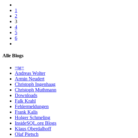
1
2
3
4
5
6
Alle Blogs
=tg=
Andreas Wolter
Armin Neudert
Christoph Ingenhaag
Christoph Muthmann
Downloads
Falk Krahl
Fehlermeldungen
Frank Kalis
Holger Schmeling
InsideSQL.org Blogs
Klaus Oberdalhoff
Olaf Pietsch