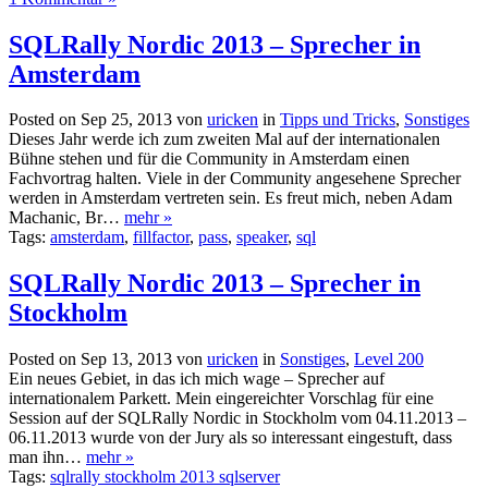
SQLRally Nordic 2013 – Sprecher in
Amsterdam
Posted on Sep 25, 2013 von
uricken
in
Tipps und Tricks
,
Sonstiges
Dieses Jahr werde ich zum zweiten Mal auf der internationalen
Bühne stehen und für die Community in Amsterdam einen
Fachvortrag halten. Viele in der Community angesehene Sprecher
werden in Amsterdam vertreten sein. Es freut mich, neben Adam
Machanic, Br…
mehr »
Tags:
amsterdam
,
fillfactor
,
pass
,
speaker
,
sql
SQLRally Nordic 2013 – Sprecher in
Stockholm
Posted on Sep 13, 2013 von
uricken
in
Sonstiges
,
Level 200
Ein neues Gebiet, in das ich mich wage – Sprecher auf
internationalem Parkett. Mein eingereichter Vorschlag für eine
Session auf der SQLRally Nordic in Stockholm vom 04.11.2013 –
06.11.2013 wurde von der Jury als so interessant eingestuft, dass
man ihn…
mehr »
Tags:
sqlrally stockholm 2013 sqlserver