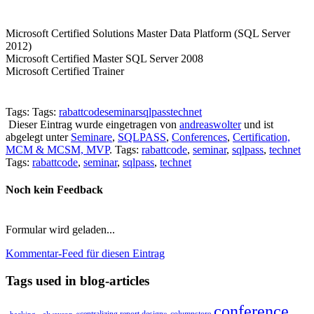
Microsoft Certified Solutions Master Data Platform (SQL Server
2012)
Microsoft Certified Master SQL Server 2008
Microsoft Certified Trainer
Tags: Tags:
rabattcode
seminar
sqlpass
technet
Dieser Eintrag wurde eingetragen von
andreaswolter
und ist
abgelegt unter
Seminare
,
SQLPASS
,
Conferences
,
Certification,
MCM & MCSM, MVP
. Tags:
rabattcode
,
seminar
,
sqlpass
,
technet
Tags:
rabattcode
,
seminar
,
sqlpass
,
technet
Noch kein Feedback
Formular wird geladen...
Kommentar-Feed für diesen Eintrag
Tags used in blog-articles
conference
«centralizing report design»
columnstore