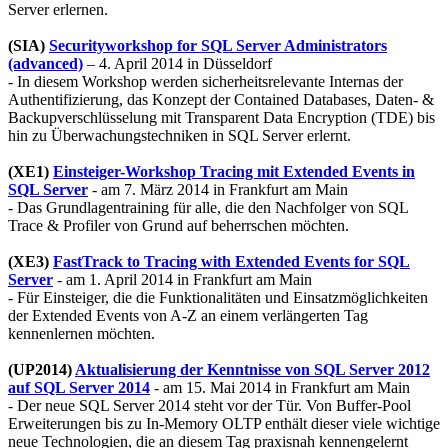
Server erlernen.
(SIA)
Securityworkshop for SQL Server Administrators
(advanced)
– 4. April 2014 in Düsseldorf
- In diesem Workshop werden sicherheitsrelevante Internas der
Authentifizierung, das Konzept der Contained Databases, Daten- &
Backupverschlüsselung mit Transparent Data Encryption (TDE) bis
hin zu Überwachungstechniken in SQL Server erlernt.
(XE1)
Einsteiger-Workshop Tracing mit Extended Events in
SQL Server
- am 7. März 2014 in Frankfurt am Main
- Das Grundlagentraining für alle, die den Nachfolger von SQL
Trace & Profiler von Grund auf beherrschen möchten.
(XE3)
FastTrack to Tracing with Extended Events for SQL
Server
- am 1. April 2014 in Frankfurt am Main
- Für Einsteiger, die die Funktionalitäten und Einsatzmöglichkeiten
der Extended Events von A-Z an einem verlängerten Tag
kennenlernen möchten.
(UP2014)
Aktualisierung der Kenntnisse von SQL Server 2012
auf SQL Server 2014
- am 15. Mai 2014 in Frankfurt am Main
- Der neue SQL Server 2014 steht vor der Tür. Von Buffer-Pool
Erweiterungen bis zu In-Memory OLTP enthält dieser viele wichtige
neue Technologien, die an diesem Tag praxisnah kennengelernt