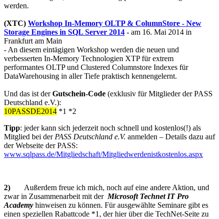
werden.
(XTC)
Workshop In-Memory OLTP & ColumnStore - New
Storage Engines in SQL Server 2014
- am 16. Mai 2014 in
Frankfurt am Main
- An diesem eintägigen Workshop werden die neuen und
verbesserten In-Memory Technologien XTP für extrem
performantes OLTP und Clustered Columnstore Indexes für
DataWarehousing in aller Tiefe praktisch kennengelernt.
Und das ist der
Gutschein-Code
(exklusiv für Mitglieder der PASS
Deutschland e.V.):
10PASSDE2014
*1 *2
Tipp
: jeder kann sich jederzeit noch schnell und kostenlos(!) als
Mitglied bei der
PASS Deutschland e.V.
anmelden – Details dazu auf
der Webseite der PASS:
www.sqlpass.de/Mitgliedschaft/Mitgliedwerdenistkostenlos.aspx
2)
Außerdem freue ich mich, noch auf eine andere Aktion, und
zwar in Zusammenarbeit mit der
Microsoft Technet IT Pro
Academy
hinweisen zu können. Für ausgewählte Seminare gibt es
einen speziellen Rabattcode *1, der hier über die TechNet-Seite zu