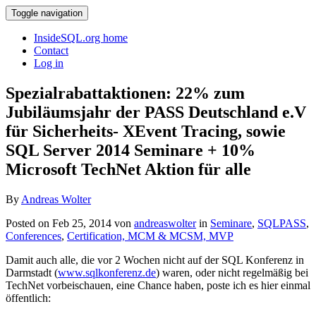
Toggle navigation
InsideSQL.org home
Contact
Log in
Spezialrabattaktionen: 22% zum
Jubiläumsjahr der PASS Deutschland e.V
für Sicherheits- XEvent Tracing, sowie
SQL Server 2014 Seminare + 10%
Microsoft TechNet Aktion für alle
By
Andreas Wolter
Posted on Feb 25, 2014 von
andreaswolter
in
Seminare
,
SQLPASS
,
Conferences
,
Certification, MCM & MCSM, MVP
Damit auch alle, die vor 2 Wochen nicht auf der SQL Konferenz in
Darmstadt (
www.sqlkonferenz.de
) waren, oder nicht regelmäßig bei
TechNet vorbeischauen, eine Chance haben, poste ich es hier einmal
öffentlich: