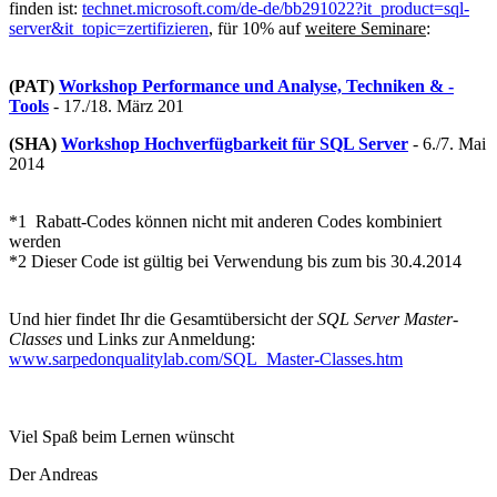
finden ist:
technet.microsoft.com/de-de/bb291022?it_product=sql-
server&it_topic=zertifizieren
, für 10% auf
weitere Seminare
:
(PAT)
Workshop Performance und Analyse, Techniken & -
Tools
- 17./18. März 201
(SHA)
Workshop Hochverfügbarkeit für SQL Server
- 6./7. Mai
2014
*1 Rabatt-Codes können nicht mit anderen Codes kombiniert
werden
*2 Dieser Code ist gültig bei Verwendung bis zum bis 30.4.2014
Und hier findet Ihr die Gesamtübersicht der
SQL Server Master-
Classes
und Links zur Anmeldung:
www.sarpedonqualitylab.com/SQL_Master-Classes.htm
Viel Spaß beim Lernen wünscht
Der Andreas