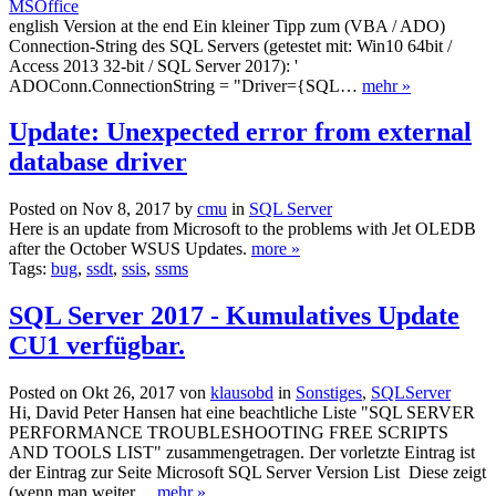
MSOffice
english Version at the end Ein kleiner Tipp zum (VBA / ADO)
Connection-String des SQL Servers (getestet mit: Win10 64bit /
Access 2013 32-bit / SQL Server 2017): '
ADOConn.ConnectionString = "Driver={SQL…
mehr »
Update: Unexpected error from external
database driver
Posted on Nov 8, 2017 by
cmu
in
SQL Server
Here is an update from Microsoft to the problems with Jet OLEDB
after the October WSUS Updates.
more »
Tags:
bug
,
ssdt
,
ssis
,
ssms
SQL Server 2017 - Kumulatives Update
CU1 verfügbar.
Posted on Okt 26, 2017 von
klausobd
in
Sonstiges
,
SQLServer
Hi, David Peter Hansen hat eine beachtliche Liste "SQL SERVER
PERFORMANCE TROUBLESHOOTING FREE SCRIPTS
AND TOOLS LIST" zusammengetragen. Der vorletzte Eintrag ist
der Eintrag zur Seite Microsoft SQL Server Version List Diese zeigt
(wenn man weiter…
mehr »