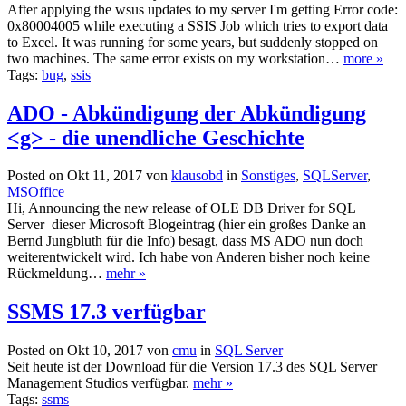
After applying the wsus updates to my server I'm getting Error code:
0x80004005 while executing a SSIS Job which tries to export data
to Excel. It was running for some years, but suddenly stopped on
two machines. The same error exists on my workstation…
more »
Tags:
bug
,
ssis
ADO - Abkündigung der Abkündigung
<g> - die unendliche Geschichte
Posted on Okt 11, 2017 von
klausobd
in
Sonstiges
,
SQLServer
,
MSOffice
Hi, Announcing the new release of OLE DB Driver for SQL
Server dieser Microsoft Blogeintrag (hier ein großes Danke an
Bernd Jungbluth für die Info) besagt, dass MS ADO nun doch
weiterentwickelt wird. Ich habe von Anderen bisher noch keine
Rückmeldung…
mehr »
SSMS 17.3 verfügbar
Posted on Okt 10, 2017 von
cmu
in
SQL Server
Seit heute ist der Download für die Version 17.3 des SQL Server
Management Studios verfügbar.
mehr »
Tags:
ssms