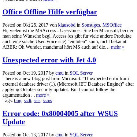
Office Offline Hilfe verfügbar
Posted on Okt 25, 2017 von
klausobd
in
Sonstiges
,
MSOffice
Hi, vielen ist die MSAccess - Uservoice - Site bei Microsoft, bei der
man seine Wünsche bzgl. Access (es gibt für viele andere Produkte
auch eine solche User-Voice site) "eintüten" kann, nicht bekannt.
ABER: Oh Wunder, manchmal hört MS auch auf die…
mehr »
Unexpected error with Jet 4.0
Posted on Oct 19, 2017 by
cmu
in
SQL Server
There is a new blog post from Microsoft: “Unexpected error from
external database driver (1). (Microsoft JET Database Engine)” after
applying October security updates. But I cannot follow the
argumentation ...
more »
Tags:
bug
,
ssdt
,
ssis
,
ssms
Error code: 0x80004005 after WSUS
Update
Posted on Oct 13, 2017 by
cmu
in
SQL Server