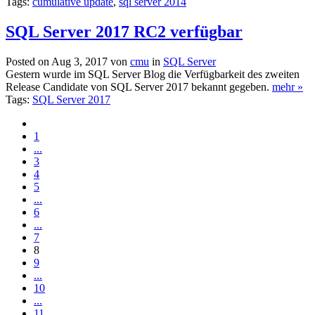
Tags:
cumulative update
,
sql server 2014
SQL Server 2017 RC2 verfügbar
Posted on Aug 3, 2017 von
cmu
in
SQL Server
Gestern wurde im SQL Server Blog die Verfügbarkeit des zweiten
Release Candidate von SQL Server 2017 bekannt gegeben.
mehr »
Tags:
SQL Server 2017
1
...
3
4
5
...
6
...
7
8
9
...
10
...
11