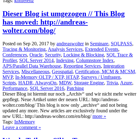
Tags:
konferenz
Dieser Blog ist umgezogen // This Blog
has moved: http://andreas-
wolter.com/blog/
Posted on Sep 20, 2017 by
andreaswolter
in
Seminare
,
SQLPASS
,
Tracing & Monitoring
,
Analysis Services
,
Extended Events
,
Conferences
,
Oracle
,
Security
,
Locking & Blocking
,
SQL Trace &
Profiler
,
SQL Server 2014
,
Indexing
,
Columnstore Index
,
APS/Parallel Data Warehouse
,
Reporting Services
,
Integration
Services
,
Miscellaneous
,
Geospatial
,
Certification, MCM & MCSM,
MVP
,
In-Memory OLTP / XTP, HTAP
,
Surveys / Umfragen
,
Scripts
,
HADR, AlwaysOn
,
MDW
,
Storage Engine
,
Trivia
,
Azure
,
Performance
,
SQL Server 2016
,
Patching
Dieser Blog ist hiermit nur noch „Archiv“ und wir nicht mehr weiter
gepflegt. Neue Artikel unter der neuen URL: http://andreas-
wolter.com/blog/ This blog is now only „archive“ and not being
updated any more. New articles are exclusively found under the
new URL: http://andreas-wolter.com/en/blog/
more »
Tags:
InMemory
Leave a comment »