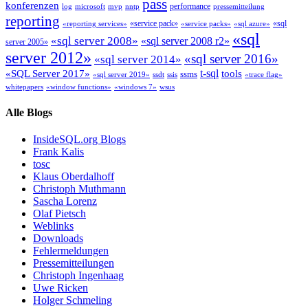
pass
konferenzen
performance
log
microsoft
mvp
nntp
pressemitteilung
reporting
«service pack»
«sql
«reporting services»
«service packs»
«sql azure»
«sql
«sql server 2008»
«sql server 2008 r2»
server 2005»
server 2012»
«sql server 2016»
«sql server 2014»
t-sql
«SQL Server 2017»
tools
ssms
«sql server 2019»
ssdt
ssis
«trace flag»
whitepapers
«window functions»
«windows 7»
wsus
Alle Blogs
InsideSQL.org Blogs
Frank Kalis
tosc
Klaus Oberdalhoff
Christoph Muthmann
Sascha Lorenz
Olaf Pietsch
Weblinks
Downloads
Fehlermeldungen
Pressemitteilungen
Christoph Ingenhaag
Uwe Ricken
Holger Schmeling