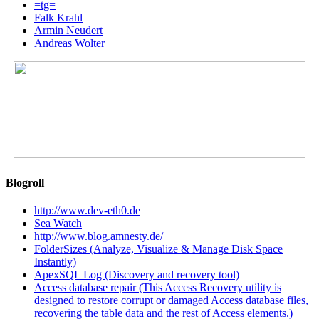
=tg=
Falk Krahl
Armin Neudert
Andreas Wolter
Blogroll
http://www.dev-eth0.de
Sea Watch
http://www.blog.amnesty.de/
FolderSizes (Analyze, Visualize & Manage Disk Space
Instantly)
ApexSQL Log (Discovery and recovery tool)
Access database repair (This Access Recovery utility is
designed to restore corrupt or damaged Access database files,
recovering the table data and the rest of Access elements.)