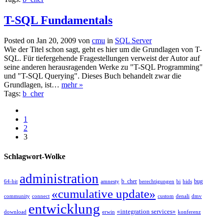
T-SQL Fundamentals
Posted on Jan 20, 2009 von
cmu
in
SQL Server
Wie der Titel schon sagt, geht es hier um die Grundlagen von T-
SQL. Für tiefergehende Fragestellungen verweist der Autor auf
seine anderen herausragenden Werke zu "T-SQL Programming"
und "T-SQL Querying". Dieses Buch behandelt zwar die
Grundlagen, ist…
mehr »
Tags:
b_cher
1
2
3
Schlagwort-Wolke
administration
b_cher
bug
64-bit
amnesty
berechtigungen
bi
bids
«cumulative update»
community
connect
custom
denali
dmv
entwicklung
«integration services»
download
erwin
konferenz