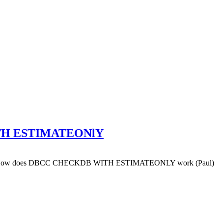
WITH ESTIMATEONlY
og posts: How does DBCC CHECKDB WITH ESTIMATEONLY work (Paul)