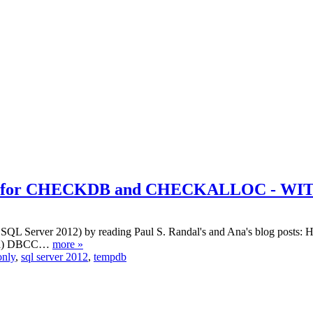
pace for CHECKDB and CHECKALLOC - 
st to SQL Server 2012) by reading Paul S. Randal's and Ana's bl
na) DBCC…
more »
only
,
sql server 2012
,
tempdb