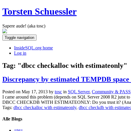
Torsten Schuessler
Sapere aude! (aka tosc)
Toggle navigation
InsideSQL.org home
Log in
Tag: "dbcc checkalloc with estimateonly"
Discrepancy by estimated TEMPDB s
Posted on May 17, 2013 by
tosc
in
SQL Server
,
Community & PASS
I came around this problem (depends on SQL Server 2008 R2 jut
DBCC CHECKDB WITH ESTIMATEONLY: Do you trust it? (A
Tags:
dbcc checkalloc with estimateonly
,
dbcc checkdb with estimate
Alle Blogs
=tg=