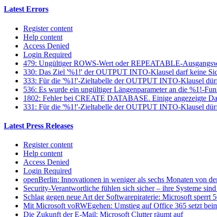
Latest Errors
Register content
Help content
Access Denied
Login Required
479: Ungültiger ROWS-Wert oder REPEATABLE-Ausgangsw
330: Das Ziel '%1!' der OUTPUT INTO-Klausel darf keine Sich
333: Für die '%1!'-Zieltabelle der OUTPUT INTO-Klausel dür
536: Es wurde ein ungültiger Längenparameter an die %1!-Fun
1802: Fehler bei CREATE DATABASE. Einige angezeigte Datei
331: Für die '%1!'-Zieltabelle der OUTPUT INTO-Klausel dürfen
Latest Press Releases
Register content
Help content
Access Denied
Login Required
openBerlin: Innovationen in weniger als sechs Monaten von der
Security-Verantwortliche fühlen sich sicher – ihre Systeme sind 
Schlag gegen neue Art der Softwarepiraterie: Microsoft sperrt
Mit Microsoft voRWEgehen: Umstieg auf Office 365 setzt beim
Die Zukunft der E-Mail: Microsoft Clutter räumt auf