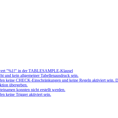
ert "%1!" in der TABLESAMPLE-Klausel
t und kein allgemeiner Tabellenausdruck sein.
fen keine CHECK-Einschränkungen und keine Regeln aktiviert sein. 
ktion übergeben.
namen konnten nicht erstellt werden.
 keine Trigger aktiviert sein.