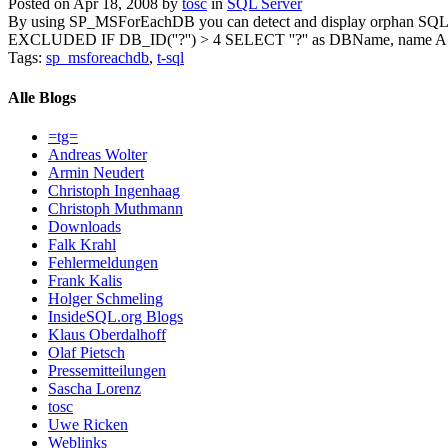
Posted on Apr 18, 2008 by
tosc
in
SQL Server
By using SP_MSForEachDB you can detect and display orphan SQ
EXCLUDED IF DB_ID(''?'') > 4 SELECT ''?'' as DBName, name
Tags:
sp_msforeachdb
,
t-sql
Alle Blogs
=tg=
Andreas Wolter
Armin Neudert
Christoph Ingenhaag
Christoph Muthmann
Downloads
Falk Krahl
Fehlermeldungen
Frank Kalis
Holger Schmeling
InsideSQL.org Blogs
Klaus Oberdalhoff
Olaf Pietsch
Pressemitteilungen
Sascha Lorenz
tosc
Uwe Ricken
Weblinks