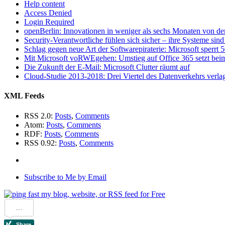
Help content
Access Denied
Login Required
openBerlin: Innovationen in weniger als sechs Monaten von der
Security-Verantwortliche fühlen sich sicher – ihre Systeme sind 
Schlag gegen neue Art der Softwarepiraterie: Microsoft sperrt
Mit Microsoft voRWEgehen: Umstieg auf Office 365 setzt beim
Die Zukunft der E-Mail: Microsoft Clutter räumt auf
Cloud-Studie 2013-2018: Drei Viertel des Datenverkehrs verlag
XML Feeds
RSS 2.0:
Posts
,
Comments
Atom:
Posts
,
Comments
RDF:
Posts
,
Comments
RSS 0.92:
Posts
,
Comments
Subscribe to Me by Email