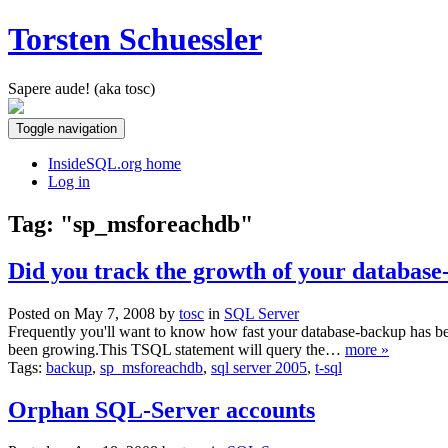
Torsten Schuessler
Sapere aude! (aka tosc)
Toggle navigation
InsideSQL.org home
Log in
Tag: "sp_msforeachdb"
Did you track the growth of your databas
Posted on May 7, 2008 by
tosc
in
SQL Server
Frequently you'll want to know how fast your database-backup has 
been growing.This TSQL statement will query the…
more »
Tags:
backup
,
sp_msforeachdb
,
sql server 2005
,
t-sql
Orphan SQL-Server accounts