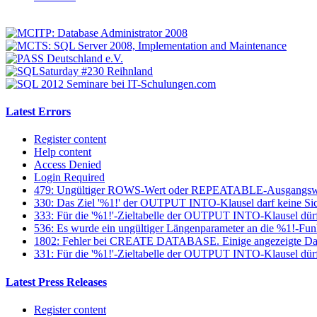
Latest Errors
Register content
Help content
Access Denied
Login Required
479: Ungültiger ROWS-Wert oder REPEATABLE-Ausgangsw
330: Das Ziel '%1!' der OUTPUT INTO-Klausel darf keine Sich
333: Für die '%1!'-Zieltabelle der OUTPUT INTO-Klausel dür
536: Es wurde ein ungültiger Längenparameter an die %1!-Fun
1802: Fehler bei CREATE DATABASE. Einige angezeigte Datei
331: Für die '%1!'-Zieltabelle der OUTPUT INTO-Klausel dürfen
Latest Press Releases
Register content