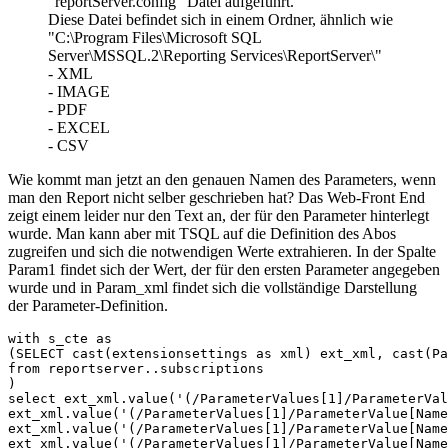
"reportServer.config" Datei aufgeführt.
Diese Datei befindet sich in einem Ordner, ähnlich wie
"C:\Program Files\Microsoft SQL
Server\MSSQL.2\Reporting Services\ReportServer\"
- XML
- IMAGE
- PDF
- EXCEL
- CSV
Wie kommt man jetzt an den genauen Namen des Parameters, wenn
man den Report nicht selber geschrieben hat? Das Web-Front End
zeigt einem leider nur den Text an, der für den Parameter hinterlegt
wurde. Man kann aber mit TSQL auf die Definition des Abos
zugreifen und sich die notwendigen Werte extrahieren. In der Spalte
Param1 findet sich der Wert, der für den ersten Parameter angegeben
wurde und in Param_xml findet sich die vollständige Darstellung
der Parameter-Definition.
with s_cte as

(SELECT cast(extensionsettings as xml) ext_xml, cast(Pa
from reportserver..subscriptions

)

select ext_xml.value('(/ParameterValues[1]/ParameterVal
ext_xml.value('(/ParameterValues[1]/ParameterValue[Name
ext_xml.value('(/ParameterValues[1]/ParameterValue[Name
ext_xml.value('(/ParameterValues[1]/ParameterValue[Name