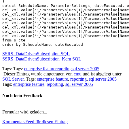
)

select ScheduleName, ParameterSettings, dateExecuted, e
del_xml.value('(/ParameterValues[1]/ParameterValue[Name
del_xml.value('(/ParameterValues[1]/ParameterValue[Name
del_xml.value('(/ParameterValues[1]/ParameterValue[Name
del_xml.value('(/ParameterValues[1]/ParameterValue[Name
del_xml.value('(/ParameterValues[1]/ParameterValue[Name
del_xml.value('(/ParameterValues[1]/ParameterValue[Name
del_xml.value('(/ParameterValues[1]/ParameterValue[Name
from s_cte

order by ScheduleName, dateExecuted
SSRS_DataDrivenSubscription SQL
SSRS_DataDrivenSubscription_Kern SQL
Tags: Tags:
enterprise feature
reporting
sql server 2005
Dieser Eintrag wurde eingetragen von
cmu
und ist abgelegt unter
SQL Server
. Tags:
enterprise feature
,
reporting
,
sql server 2005
Tags:
enterprise feature
,
reporting
,
sql server 2005
Noch kein Feedback
Formular wird geladen...
Kommentar-Feed für diesen Eintrag