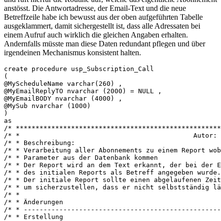
anstösst. Die Antwortadresse, der Email-Text und die neue
Betreffzeile habe ich bewusst aus der oben aufgeführten Tabelle
ausgeklammert, damit sichergestellt ist, dass alle Adressaten bei
einem Aufruf auch wirklich die gleichen Angaben erhalten.
Andernfalls müsste man diese Daten redundant pflegen und über
irgendeinen Mechanismus konsistent halten.
create procedure usp_Subscription_Call

(

@MyScheduleName varchar(260) ,

@MyEmailReplyTO nvarchar (2000) = NULL ,

@MyEmailBODY nvarchar (4000) ,

@MySub nvarchar (1000)

)

as

/* ****************************************************
/* *                                            Autor: 
/* * Beschreibung:                                     
/* * Verarbeitung aller Abonnements zu einem Report wob
/* * Parameter aus der Datenbank kommen                
/* * Der Report wird an dem Text erkannt, der bei der E
/* * des initialen Reports als Betreff angegeben wurde.
/* * Der initiale Report sollte einen abgelaufenen Zeit
/* * um sicherzustellen, dass er nicht selbstständig lä
/* *                                                   
/* * Änderungen                                        
/* * --------------------------------------------------
/* * Erstellung                                        