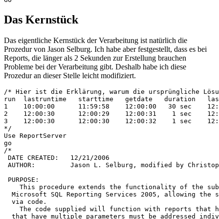
Das Kernstück
Das eigentliche Kernstück der Verarbeitung ist natürlich die
Prozedur von Jason Selburg. Ich habe aber festgestellt, dass es bei
Reports, die länger als 2 Sekunden zur Erstellung brauchen
Probleme bei der Verarbeitung gibt. Deshalb habe ich diese
Prozedur an dieser Stelle leicht modifiziert.
/* Hier ist die Erklärung, warum die ursprüngliche Lösung mit starttime nicht funktioniert, wenn die Reports länger als 2 Sekunden laufen
run  lastruntime   starttime   getdate   duration   lastruntime_afterwards   comment                                   action
1    10:00:00      11:59:58    12:00:00   30 sec    12:00:30                 wait while starttime > lastruntime        mail sent
2    12:00:30      12:00:29    12:00:31    1 sec    12:00:30                 starttime < lastruntime, no wait occurs   mail sent
3    12:00:30      12:00:30    12:00:32    1 sec    12:00:30                 job was already running                   no mail sent
*/
Use ReportServer
go
/*
 DATE CREATED:   12/21/2006
 AUTHOR:         Jason L. Selburg, modified by Christoph Muthmann

 PURPOSE:
    This procedure extends the functionality of the subscription feature in
  Microsoft SQL Reporting Services 2005, allowing the subscriptions to be triggered
  via code.
    The code supplied will function with reports that have one parameter. Reports
  that have multiple parameters must be addressed individually or with another method.
  There are many possible ways to handle multi-parameter reports, which is why it is not addressed here.
  However, one suggestion:
    - Create a subscription table that will hold subscription names and IDs.
    - Create a table to hold subscription IDs mapped to the previous table and hold the parameter names and
      values.
    - These tables would be queried and looped through to populate the parameter XML string below.

 NOTES:
   This procedure does not address "File Server Share" subscriptions.

 PARAMETERS:
   @scheduleName   = This is the NAME that is put into the subject line of the subscription when created.
                     It is STRONGLY suggested that you use a naming convention that will prevent
                     duplicate names.
   @emailTO        = The TO of the email  (not required.)  \
   @emailCC        = The CC of the email  (not required.)  |---One of these are REQUIRED!
   @emailBCC       = The BCC of the email (not required.)  /
   @emailReplyTO   = The reply to address that will appear in the email.
   @emailBODY      = The text in the body of the email.
   @parameterName  = The paramerter name. This MUST match the parameter name in the report definition.
   @parameterValue = The parameter value.
   @sub            = The subject line of the email.

   @renderFormat   = The rendering format of the report.
      VALID VALUES : May be different depending on the installation and configuration
                     of your server,  but these are listed in the "reportServer.config" file.
                     This file is located in a folder similar to
                     "C:\Program Files\Microsoft SQL Server\MSSQL.2\Reporting Services\ReportServer\"
                     XML
                     IMAGE
                     PDF
                     EXCEL
                     CSV

   @exitCode       = The returned integer value of the procedure's execution result.
                   -1  'A recipient is required.'
                   -2  'The subscription does not exist.'
                   -3  'No delivery settings were supplied.'
                   -4  'A data base error occurred inserting the subscription history record.'
                   -5  'A data base error occurred clearing the previous subscription settings.'
                   -6  'A data base error occurred retrieving the TEXT Pointer of the Delivery Values.'
                   -7  'A data base error occurred updating the Delivery settings.'
                   -8  'A data base error occurred retrieving the TEXT Pointer of the Parameter Values.'
                   -9  'A data base error occurred updating the Parameter settings.'
                   -10 'A data base error occurred updating the subscription history record.'
                   -11 'A data base error occurred resetting the previous subscription settings.'

  @exitMessage    = The text descr