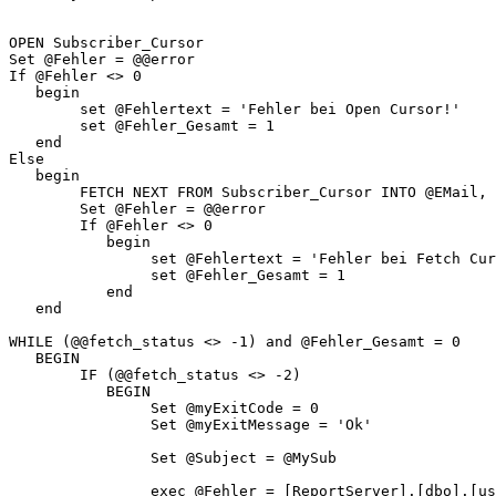
OPEN Subscriber_Cursor

Set @Fehler = @@error

If @Fehler <> 0

   begin

        set @Fehlertext = 'Fehler bei Open Cursor!'

        set @Fehler_Gesamt = 1

   end

Else

   begin

        FETCH NEXT FROM Subscriber_Cursor INTO @EMail, 
        Set @Fehler = @@error

        If @Fehler <> 0

           begin

                set @Fehlertext = 'Fehler bei Fetch Cur
                set @Fehler_Gesamt = 1

           end

   end

WHILE (@@fetch_status <> -1) and @Fehler_Gesamt = 0

   BEGIN

        IF (@@fetch_status <> -2)

           BEGIN

                Set @myExitCode = 0

                Set @myExitMessage = 'Ok'

                Set @Subject = @MySub

                exec @Fehler = [ReportServer].[dbo].[us