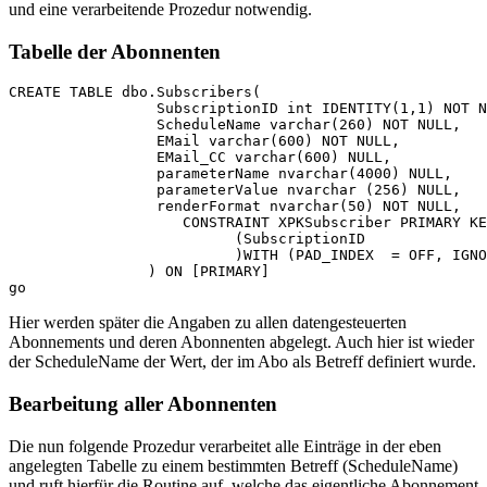
und eine verarbeitende Prozedur notwendig.
Tabelle der Abonnenten
CREATE TABLE dbo.Subscribers(

                 SubscriptionID int IDENTITY(1,1) NOT N
                 ScheduleName varchar(260) NOT NULL,

                 EMail varchar(600) NOT NULL,

                 EMail_CC varchar(600) NULL,

                 parameterName nvarchar(4000) NULL,

                 parameterValue nvarchar (256) NULL,

                 renderFormat nvarchar(50) NOT NULL,

                    CONSTRAINT XPKSubscriber PRIMARY KE
                          (SubscriptionID

                          )WITH (PAD_INDEX  = OFF, IGNO
                ) ON [PRIMARY]

Hier werden später die Angaben zu allen datengesteuerten
Abonnements und deren Abonnenten abgelegt. Auch hier ist wieder
der ScheduleName der Wert, der im Abo als Betreff definiert wurde.
Bearbeitung aller Abonnenten
Die nun folgende Prozedur verarbeitet alle Einträge in der eben
angelegten Tabelle zu einem bestimmten Betreff (ScheduleName)
und ruft hierfür die Routine auf, welche das eigentliche Abonnement