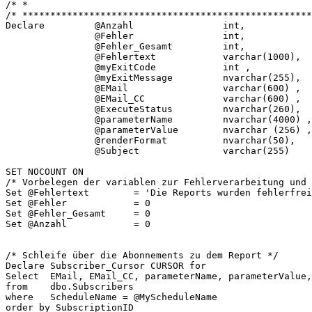
/* *                                                   
/* ****************************************************
Declare         @Anzahl                int,

                @Fehler                int,

                @Fehler_Gesamt         int,

                @Fehlertext            varchar(1000),

                @myExitCode            int ,

                @myExitMessage         nvarchar(255),

                @EMail                 varchar(600) ,

                @EMail_CC              varchar(600) ,

                @ExecuteStatus         nvarchar(260),

                @parameterName         nvarchar(4000) ,

                @parameterValue        nvarchar (256) ,

                @renderFormat          nvarchar(50),

                @Subject               varchar(255)

SET NOCOUNT ON

/* Vorbelegen der variablen zur Fehlerverarbeitung und 
Set @Fehlertext        = 'Die Reports wurden fehlerfrei
Set @Fehler            = 0

Set @Fehler_Gesamt     = 0

Set @Anzahl            = 0

/* Schleife über die Abonnements zu dem Report */

Declare Subscriber_Cursor CURSOR for

Select  EMail, EMail_CC, parameterName, parameterValue,
from    dbo.Subscribers

where   ScheduleName = @MyScheduleName

order by SubscriptionID
