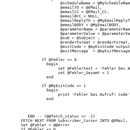
                         @scheduleName = @MyScheduleNam
                         @emailTO = @EMail,

                         @emailCC = @EMail_CC,

                         @emailBCC = NULL,

                         @emailReplyTO = @MyEmailReplyT
                         @emailBODY = @MyEmailBODY,

                         @parameterName = @parameterNam
                         @parameterValue = @parameterVa
                         @sub = @Subject ,

                         @renderFormat = @renderFormat,

                         @exitCode = @myExitCode output
                         @exitMessage  = @myExitMessage
                 If @Fehler <> 0

                   begin

                        set @Fehlertext = 'Fehler bei A
                        set @Fehler_Gesamt = 1

                   end

                 If @MyExitCode <> 1

                   begin

                        print 'Fehler bei Aufruf! Code'
                   end

           END -- (@@fetch_status <> -2)

        FETCH NEXT FROM Subscriber_Cursor INTO @EMail, 
        Set @Fehler = @@error

        If @Fehler <> 0
