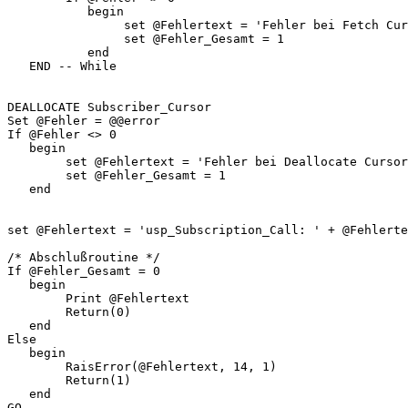
           begin

                set @Fehlertext = 'Fehler bei Fetch Cur
                set @Fehler_Gesamt = 1

           end

   END -- While

DEALLOCATE Subscriber_Cursor

Set @Fehler = @@error

If @Fehler <> 0

   begin

        set @Fehlertext = 'Fehler bei Deallocate Cursor
        set @Fehler_Gesamt = 1

   end

set @Fehlertext = 'usp_Subscription_Call: ' + @Fehlerte
/* Abschlußroutine */

If @Fehler_Gesamt = 0

   begin

        Print @Fehlertext

        Return(0)

   end

Else

   begin

        RaisError(@Fehlertext, 14, 1)

        Return(1)

   end
