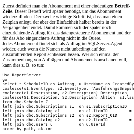
Zuerst definiert man ein Abonnement mit einer eindeutigen
Betreff-
Zeile
. Dieser Betreff wird später benötigt, um das Abonnement
wiederzufinden. Der zweite wichtige Schritt ist, dass man einen
Zeitplan anlegt, der aber der Einfachheit halber bereits in der
Vergangenheit endet. Damit kommen sich der später noch
einzurichtende Auftrag für das datengesteuerte Abonnement und der
für das Abo eingerichtete Auftrag nicht in die Quere.
Jedes Abonnement findet sich als Auftrag im SQLServer-Agent
wieder, auch wenn die Namen nicht unbedingt auf den
auszuführenden Report schliessen lassen. Wer sich einmal den
Zusammenhang von Aufträgen und Abonnements anschauen will,
kann dies z. B. so tun:
Use ReportServer
go
select z.ScheduleID as Auftrag, u.UserName as CreatedBy
coalesce(s1.EventType, s2.EventType, 'AusführungsSnapsh
coalesce(c1.Description, c2.Description) Description,
coalesce(S1.Description, S2.Description) Aktion, s1.las
from dbo.Schedule Z
left join dbo.Subscriptions s1  on s1.SubscriptionID = 
left join dbo.Catalog c1        on c1.ItemID         = 
left join dbo.Subscriptions s2  on s2.Report_OID     = 
left join dbo.Catalog c2        on c2.ItemID         = 
left join dbo.users u           on u.UserId          = 
order by path, aktion