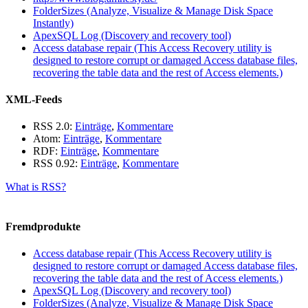
FolderSizes (Analyze, Visualize & Manage Disk Space
Instantly)
ApexSQL Log (Discovery and recovery tool)
Access database repair (This Access Recovery utility is
designed to restore corrupt or damaged Access database files,
recovering the table data and the rest of Access elements.)
XML-Feeds
RSS 2.0:
Einträge
,
Kommentare
Atom:
Einträge
,
Kommentare
RDF:
Einträge
,
Kommentare
RSS 0.92:
Einträge
,
Kommentare
What is RSS?
Fremdprodukte
Access database repair (This Access Recovery utility is
designed to restore corrupt or damaged Access database files,
recovering the table data and the rest of Access elements.)
ApexSQL Log (Discovery and recovery tool)
FolderSizes (Analyze, Visualize & Manage Disk Space