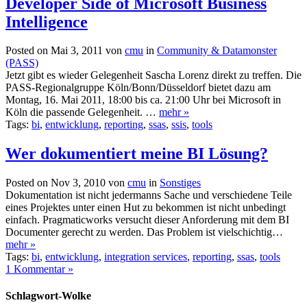
Developer Side of Microsoft Business
Intelligence
Posted on Mai 3, 2011 von
cmu
in
Community & Datamonster
(PASS)
Jetzt gibt es wieder Gelegenheit Sascha Lorenz direkt zu treffen. Die
PASS-Regionalgruppe Köln/Bonn/Düsseldorf bietet dazu am
Montag, 16. Mai 2011, 18:00 bis ca. 21:00 Uhr bei Microsoft in
Köln die passende Gelegenheit. …
mehr »
Tags:
bi
,
entwicklung
,
reporting
,
ssas
,
ssis
,
tools
Wer dokumentiert meine BI Lösung?
Posted on Nov 3, 2010 von
cmu
in
Sonstiges
Dokumentation ist nicht jedermanns Sache und verschiedene Teile
eines Projektes unter einen Hut zu bekommen ist nicht unbedingt
einfach. Pragmaticworks versucht dieser Anforderung mit dem BI
Documenter gerecht zu werden. Das Problem ist vielschichtig…
mehr »
Tags:
bi
,
entwicklung
,
integration services
,
reporting
,
ssas
,
tools
1 Kommentar »
Schlagwort-Wolke