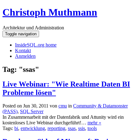
Christoph Muthmann
Architektur und Administration
Toggle navigation
InsideSQL.org home
Kontakt
Anmelden
Tag: "ssas"
Live Webinar: "Wie Realtime Daten BI
Probleme lösen"
Posted on Jun 30, 2011 von
cmu
in
Community & Datamonster
(PASS)
,
SQL Server
In Zusammenarbeit mit der Datenfabrik und Attunity wird ein
kostenloses Live Webinar durchgeführt!…
mehr »
Tags:
bi
,
entwicklung
,
reporting
,
ssas
,
ssis
,
tools