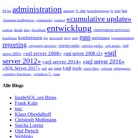
administration
b_cher
bug
64-bit
amnesty
berechtigungen
bi
bids
«cumulative update»
«business intelligence»
community
connect
entwicklung
«integration services»
custom
denali
dmv
download
pass
konferenzen
performance
konferenz
log
microsoft
mvp
nntp
pressemitteilung
reporting
«service pack»
«sql
«reporting services»
«service packs»
«sql azure»
«sql
«sql server 2008»
«sql server 2008 r2»
server 2005»
server 2012»
«sql server 2016»
«sql server 2014»
t-sql
«SQL Server 2017»
tools
ssms
ssdt
ssis
«trace flag»
webcast
whitepapers
«window functions»
«windows 7»
wsus
Alle Blogs
InsideSQL.org Blogs
Frank Kalis
tosc
Klaus Oberdalhoff
Christoph Muthmann
Sascha Lorenz
Olaf Pietsch
Weblinks