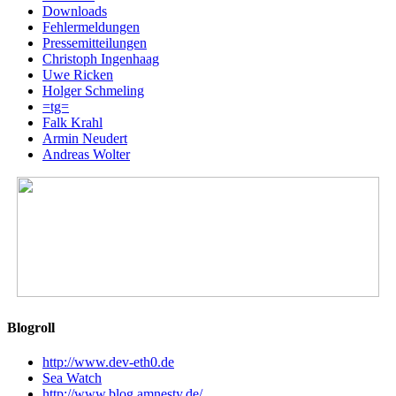
Downloads
Fehlermeldungen
Pressemitteilungen
Christoph Ingenhaag
Uwe Ricken
Holger Schmeling
=tg=
Falk Krahl
Armin Neudert
Andreas Wolter
Blogroll
http://www.dev-eth0.de
Sea Watch
http://www.blog.amnesty.de/