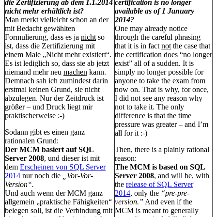
die Zertifizierung ab dem 1.1.2014
certification is no longer
nicht mehr erhältlich ist?
available as of 1 January
Man merkt vielleicht schon an der
2014?
mit Bedacht gewählten
One may already notice
Formulierung, dass es ja
nicht
so
through the careful phrasing
ist, dass die Zertifizierung mit
that it is in fact
not
the case that
einem Male „Nicht mehr existiert“.
the certification does “no longer
Es ist lediglich so, dass sie ab jetzt
exist” all of a sudden. It is
niemand mehr neu
machen
kann.
simply no longer possible for
Demnach sah ich zumindest darin
anyone to
take
the exam from
erstmal keinen Grund, sie nicht
now on. That is why, for once,
abzulegen. Nur der Zeitdruck ist
I did not see any reason why
größer – und Druck liegt mir
not to take it. The only
praktischerweise :-)
difference is that the time
pressure was greater – and I’m
Sodann gibt es einen ganz
all for it :-)
rationalen Grund:
Der MCM basiert auf SQL
Then, there is a plainly rational
Server 2008
, und dieser ist mit
reason:
dem
Erscheinen von SQL Server
The MCM is based on SQL
2014
nur noch die
„Vor-Vor-
Server 2008
, and will be, with
Version“.
the
release of SQL Server
Und auch wenn der MCM ganz
2014
, only the
“pre-pre-
allgemein „praktische Fähigkeiten“
version.”
And even if the
belegen soll, ist die Verbindung mit
MCM is meant to generally