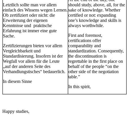
Letztlich sollte man vor allem
should study, above, all, for the
einfach des Wissens wegen Lernen.
sake of knowledge. Whether
Ob zertifiziert oder nicht: die
certified or not: expanding
Erweiterung der eigenen
one’s knowledge and skills is
Kenntnisse und praktische
always worthwhile.
Erfahrung ist immer eine gute
First and foremost,
Sache.
certifications offer
Zertifizierungen bieten vor allem
comparability and
Vergleichbarkeit und
standardization. Consequently,
Standardisierung. Insofern ist der
the discontinuation is
Wegfall vor allem für die Leute
regrettable in the first place on
„auf der anderen Seite des
behalf of the people “on the
Verhandlungstisches“ bedauerlich.
other side of the negotiation
table.”
In diesem Sinne
In this spirit,
Happy studies,