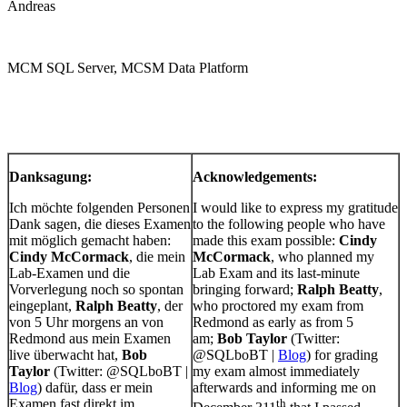
Andreas
MCM SQL Server, MCSM Data Platform
Danksagung:
Acknowledgements:
Ich möchte folgenden Personen
I would like to express my gratitude
Dank sagen, die dieses Examen
to the following people who have
mit möglich gemacht haben:
made this exam possible:
Cindy
Cindy McCormack
, die mein
McCormack
, who planned my
Lab-Examen und die
Lab Exam and its last-minute
Vorverlegung noch so spontan
bringing forward;
Ralph Beatty
,
eingeplant,
Ralph Beatty
, der
who proctored my exam from
von 5 Uhr morgens an von
Redmond as early as from 5
Redmond aus mein Examen
am;
Bob Taylor
(Twitter:
live überwacht hat,
Bob
@SQLboBT |
Blog
) for grading
Taylor
(Twitter: @SQLboBT |
my exam almost immediately
Blog
) dafür, dass er mein
afterwards and informing me on
Examen fast direkt im
th