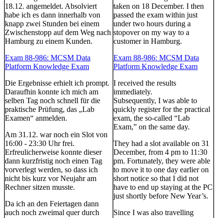
18.12. angemeldet. Absolviert
taken on 18 December. I then
habe ich es dann innerhalb von
passed the exam within just
knapp zwei Stunden bei einem
under two hours during a
Zwischenstopp auf dem Weg nach
stopover on my way to a
Hamburg zu einem Kunden.
customer in Hamburg.
Exam 88-986: MCSM Data
Exam 88-986: MCSM Data
Platform Knowledge Exam
Platform Knowledge Exam
Die Ergebnisse erhielt ich prompt.
I received the results
Daraufhin konnte ich mich am
immediately.
selben Tag noch schnell für die
Subsequently, I was able to
praktische Prüfung, das „Lab
quickly register for the practical
Examen“ anmelden.
exam, the so-called “Lab
Exam,” on the same day.
Am 31.12. war noch ein Slot von
16:00 - 23:30 Uhr frei.
They had a slot available on 31
Erfreulicherweise konnte dieser
December, from 4 pm to 11:30
dann kurzfristig noch einen Tag
pm. Fortunately, they were able
vorverlegt werden, so dass ich
to move it to one day earlier on
nicht bis kurz vor Neujahr am
short notice so that I did not
Rechner sitzen musste.
have to end up staying at the PC
just shortly before New Year’s.
Da ich an den Feiertagen dann
auch noch zweimal quer durch
Since I was also travelling