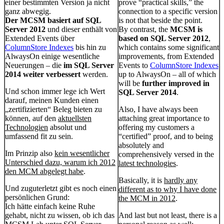
einer bestimmten Version ja nicht
prove “practical skills,” the
ganz abwegig.
connection to a specific version
Der MCSM basiert auf SQL
is not that beside the point.
Server 2012
und dieser enthält von
By contrast, the
MCSM is
Extended Events über
based on SQL Server 2012
,
ColumnStore Indexes
bis hin zu
which contains some significant
AlwaysOn einige wesentliche
improvements, from Extended
Neuerungen – die
im SQL Server
Events to
ColumnStore Indexes
2014 weiter verbessert
werden.
up to AlwaysOn – all of which
will be
further improved in
Und schon immer lege ich Wert
SQL Server 2014
.
darauf, meinen Kunden einen
„zertifizierten“ Beleg bieten zu
Also, I have always been
können, auf den
aktuellsten
attaching great importance to
Technologien
absolut und
offering my customers a
umfassend fit zu sein.
“certified” proof, and to being
absolutely and
Im Prinzip also
kein wesentlicher
comprehensively versed in the
Unterschied dazu, warum ich 2012
latest technologies
.
den MCM abgelegt habe
.
Basically, it is
hardly any
Und zuguterletzt gibt es noch einen
different as to why I have done
persönlichen Grund:
the MCM in 2012
.
Ich hätte einfach keine Ruhe
gehabt, nicht zu wissen, ob ich das
And last but not least, there is a