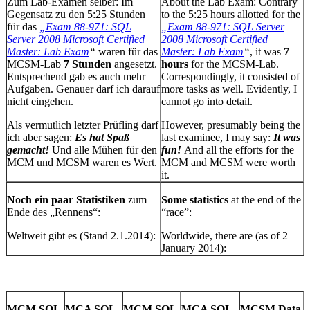
Zum Lab-Examen selber: Im
About the Lab Exam: Contrary
Gegensatz zu den 5:25 Stunden
to the 5:25 hours allotted for the
für das
„Exam 88-971: SQL
„Exam 88-971: SQL Server
Server 2008 Microsoft Certified
2008 Microsoft Certified
Master: Lab Exam
“
waren für das
Master: Lab Exam
“
, it was
7
MCSM-Lab
7 Stunden
angesetzt.
hours
for the MCSM-Lab.
Entsprechend gab es auch mehr
Correspondingly, it consisted of
Aufgaben. Genauer darf ich darauf
more tasks as well. Evidently, I
nicht eingehen.
cannot go into detail.
Als vermutlich letzter Prüfling darf
However, presumably being the
ich aber sagen:
Es hat Spaß
last examinee, I may say:
It was
gemacht!
Und alle Mühen für den
fun!
And all the efforts for the
MCM und MCSM waren es Wert.
MCM and MCSM were worth
it.
Noch ein paar Statistiken
zum
Some statistics
at the end of the
Ende des „Rennens“:
“race”:
Weltweit gibt es (Stand 2.1.2014):
Worldwide, there are (as of 2
January 2014):
MCM SQL
MCA SQL
MCM SQL
MCA SQL
MCSM Data