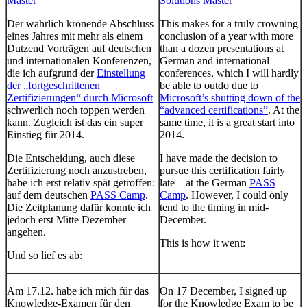
Master
Solutions Master
Der wahrlich krönende Abschluss
This makes for a truly crowning
eines Jahres mit mehr als einem
conclusion of a year with more
Dutzend Vorträgen auf deutschen
than a dozen presentations at
und internationalen Konferenzen,
German and international
die ich aufgrund der
Einstellung
conferences, which I will hardly
der „fortgeschrittenen
be able to outdo due to
Zertifizierungen“ durch Microsoft
Microsoft’s shutting down of the
schwerlich noch toppen werden
“advanced certifications”
. At the
kann. Zugleich ist das ein super
same time, it is a great start into
Einstieg für 2014.
2014.
Die Entscheidung, auch diese
I have made the decision to
Zertifizierung noch anzustreben,
pursue this certification fairly
habe ich erst relativ spät getroffen:
late – at the German
PASS
auf dem deutschen
PASS Camp
.
Camp
. However, I could only
Die Zeitplanung dafür konnte ich
tend to the timing in mid-
jedoch erst Mitte Dezember
December.
angehen.
This is how it went:
Und so lief es ab:
Am 17.12. habe ich mich für das
On 17 December, I signed up
Knowledge-Examen für den
for the Knowledge Exam to be