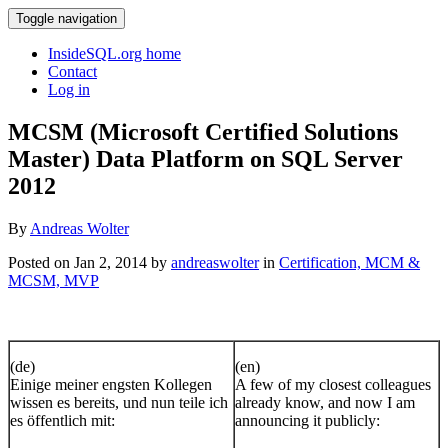
Toggle navigation
InsideSQL.org home
Contact
Log in
MCSM (Microsoft Certified Solutions
Master) Data Platform on SQL Server
2012
By
Andreas Wolter
Posted on Jan 2, 2014 by
andreaswolter
in
Certification, MCM &
MCSM, MVP
(de)
(en)
Einige meiner engsten Kollegen
A few of my closest colleagues
wissen es bereits, und nun teile ich
already know, and now I am
es öffentlich mit:
announcing it publicly: