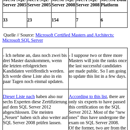
Server 2005
Server 2005
Server 2008
Server 2008
Platform
33
23
154
7
6
Quelle // Source:
Microsoft Certified Masters and Architects:
Microsoft SQL Server
- Ich nehme an, dass noch zwei bis
- I suppose two or three more
drei Master dazukommen, wenn
Masters will join the ranks once
die letzten erfolgreichen
the last successful candidates
Kandidaten veröffentlich werden.
are made public. So I am going
Ich werde diese Liste also in ein
to update this list in a few days.
paar Tagen noch einmal updaten.
Dieser Liste nach
haben also nur
According to this list
, there are
sechs Experten diese Zertifizierung
only six experts to have passed
auf dem SQL Server 2012
this certification on the SQL
abgeschlossen. Die meisten
Server 2012. Most of the “new
„Neuen“ haben sich also weiter auf
ones” thus have undergone the
SQL Server 2008 prüfen lassen.
exam on SQL Server 2008.
Of the former, two are from the