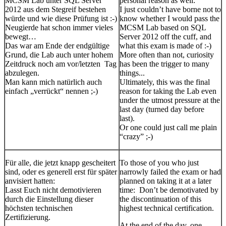
MCSM Lab unter SQL Server
personal reason as well:
2012 aus dem Stegreif bestehen
I just couldn’t have borne not to
würde und wie diese Prüfung ist :-)
know whether I would pass the
Neugierde hat schon immer vieles
MCSM Lab based on SQL
bewegt…
Server 2012 off the cuff, and
Das war am Ende der endgültige
what this exam is made of :-)
Grund, die Lab auch unter hohem
More often than not, curiosity
Zeitdruck noch am vor/letzten Tag
has been the trigger to many
abzulegen.
things...
Man kann mich natürlich auch
Ultimately, this was the final
einfach „verrückt“ nennen ;-)
reason for taking the Lab even
under the utmost pressure at the
last day (turned day before
last).
Or one could just call me plain
“crazy” ;-)
Für alle, die jetzt knapp gescheitert
To those of you who just
sind, oder es generell erst für später
narrowly failed the exam or had
anvisiert hatten:
planned on taking it at a later
Lasst Euch nicht demotivieren
time: Don’t be demotivated by
durch die Einstellung dieser
the discontinuation of this
höchsten technischen
highest technical certification.
Zertifizierung.
At the end of the day, one