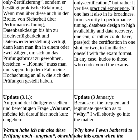
only-Zertifizierung“, sondern er
only-certification,” but rather it
bestätigt
praktische Erfahrung
.
verifies
practical experience
. If
Wenn man über diese auch in der
one has it also in its broadness,
Breite
, von Sicherheit über
from security to performance
Performance-Tuning,
tuning, database design to high
Datenbankdesign bis hin zu
availability and data recovery,
Hochverfügbarkeit und
one can, or rather could have,
Datenwiederherstellung verfügt,
pass(ed) the certification in one
dann kann man ihn in einem oder
shot, or two, to familiarize
zwei Zügen, um sich an das
oneself with the exam format.
Prüfungsformat zu gewöhnen,
In any case, kudos to those
bestehen. – „Konnte“ muss man
who endeavored the exams.
nun sagen. In jedem Fall meine
Hochachtung an alle, die sich den
Prüfungen gestellt haben.
Update
(3.1.):
Update
(3 January):
Aufgrund der häufiger gestellten
Because of the frequent and
und berechtigten Frage „
Warum
“,
legitimate question as to
möchte ich darauf hier noch kurz
“why,”
I will shortly go into
eingehen:
the matter:
Warum habe ich mir also diese
Why have I even bothered to
Prüfung noch „angetan“, obwohl
take this exam when the