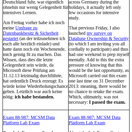
Deutschland fuhr, war eigentlich
across Germany during the
ohnehin nur wenig Gelegenheit für
holidays, it actually left only
intensives Lernen.
few occasions for intensive
study.
Am Freitag vorher habe ich noch
meine
Umfrage zu
That previous Friday, I also
Datenbankbesitz & Sicherheit
launched
my survey on
gestartet
(an der teilzunehmen ich
Database Ownership & Security
euch alle herzlich einlade) und
(to which I am inviting you all
hatte dann noch ein Wochenende,
cordially to participate) and thus
mich geistig fit zu machen. Das
had one weekend to prep myself
Wissen, dass dies die letzte
mentally. Add to this the extra
Gelegenheit sein würde, da
pressure of knowing that this
Microsoft diese Prüfung am
would be the last opportunity, as
31.12.13 letztmalig durchführte,
Microsoft carried out this exam
hat ordentlich Druck erzeugt: Es
one last time on 31 December
würde keine Wiederholungschance
2013: meaning, there would be
geben. Letztlich war auch keine
no chance to retake the exam.
nötig:
ich habe bestanden.
Which, ultimately, was not
necessary:
I passed the exam.
Exam 88-987: MCSM Data
Exam 88-987: MCSM Data
Platform Lab Exam
Platform Lab Exam