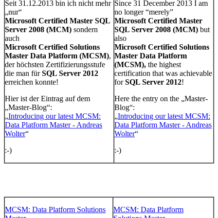
Seit 31.12.2013 bin ich nicht mehr
Since 31 December 2013 I am
„nur“
no longer “merely”
Microsoft Certified Master SQL
Microsoft Certified Master
Server 2008 (MCM)
sondern
SQL Server 2008 (MCM)
but
auch
also
Microsoft Certified Solutions
Microsoft Certified Solutions
Master Data Platform (MCSM)
,
Master Data Platform
der höchsten Zertifizierungsstufe
(MCSM),
the highest
die man für
SQL Server 2012
certification that was achievable
erreichen konnte!
for
SQL Server 2012
!
Hier ist der Eintrag auf dem
Here the entry on the „Master-
„Master-Blog“:
Blog“:
„
Introducing our latest MCSM:
„
Introducing our latest MCSM:
Data Platform Master - Andreas
Data Platform Master - Andreas
Wolter
“
Wolter
“
:-)
:-)
MCSM: Data Platform Solutions
MCSM: Data Platform