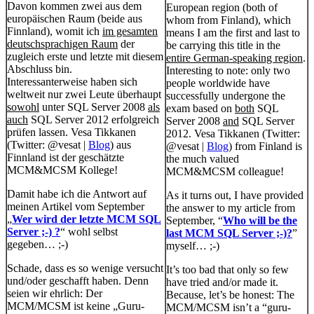
Davon kommen zwei aus dem
European region (both of
europäischen Raum (beide aus
whom from Finland), which
Finnland), womit ich
im gesamten
means I am the first and last to
deutschsprachigen Raum
der
be carrying this title in the
zugleich erste und letzte mit diesem
entire German-speaking region
.
Abschluss bin.
Interesting to note: only two
Interessanterweise haben sich
people worldwide have
weltweit nur zwei Leute überhaupt
successfully undergone the
sowohl
unter SQL Server 2008
als
exam based on
both
SQL
auch
SQL Server 2012 erfolgreich
Server 2008
and
SQL Server
prüfen lassen. Vesa Tikkanen
2012. Vesa Tikkanen (Twitter:
(Twitter: @vesat |
Blog
) aus
@vesat |
Blog
) from Finland is
Finnland ist der geschätzte
the much valued
MCM&MCSM Kollege!
MCM&MCSM colleague!
Damit habe ich die Antwort auf
As it turns out, I have provided
meinen Artikel vom September
the answer to my article from
„
Wer wird der letzte MCM SQL
September, “
Who will be the
Server ;-) ?
“ wohl selbst
last MCM SQL Server ;-)?
”
gegeben… ;-)
myself… ;-)
Schade, dass es so wenige versucht
It’s too bad that only so few
und/oder geschafft haben. Denn
have tried and/or made it.
seien wir ehrlich: Der
Because, let’s be honest: The
MCM/MCSM ist keine „Guru-
MCM/MCSM isn’t a “guru-