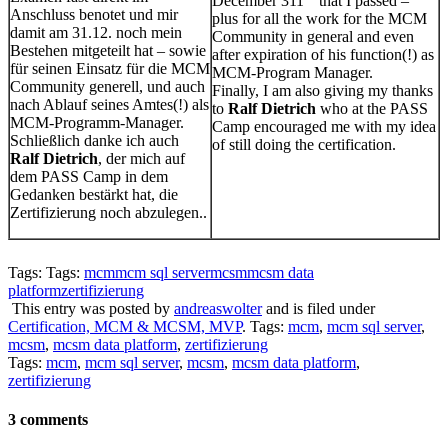
December 311
that I passed –
Anschluss benotet und mir
plus for all the work for the MCM
damit am 31.12. noch mein
Community in general and even
Bestehen mitgeteilt hat – sowie
after expiration of his function(!) as
für seinen Einsatz für die MCM
MCM-Program Manager.
Community generell, und auch
Finally, I am also giving my thanks
nach Ablauf seines Amtes(!) als
to
Ralf Dietrich
who at the PASS
MCM-Programm-Manager.
Camp encouraged me with my idea
Schließlich danke ich auch
of still doing the certification.
Ralf Dietrich
, der mich auf
dem PASS Camp in dem
Gedanken bestärkt hat, die
Zertifizierung noch abzulegen..
Tags: Tags:
mcm
mcm sql server
mcsm
mcsm data
platform
zertifizierung
This entry was posted by
andreaswolter
and is filed under
Certification, MCM & MCSM, MVP
. Tags:
mcm
,
mcm sql server
,
mcsm
,
mcsm data platform
,
zertifizierung
Tags:
mcm
,
mcm sql server
,
mcsm
,
mcsm data platform
,
zertifizierung
3 comments