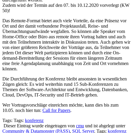
Zudem wird der Termin auf den 07. bis 10.12.2020 vorverlegt (KW
50)!
Das Remote-Format bietet auch viele Vorteile, da eine Präsenz vor
Ort und der damit verbundene Projektausfall, Reise- und
Übernachtungsaufwände wegfallen. So können alle Speaker vom
Home-Office oder Büro aus remote ihren Vortrag halten und auch
mit den Teilnehmern interaktiv in Diskussion treten. Auch gehen wir
von einer größeren Reichweite der Vorträge aus, da Teilnehmer von
jedem Ort dieser Welt partizipieren können und durch eine On-
demand-Bereitstellung der Sessions für einen längeren Zeitraum
eine freie Agendaplanung unabhängig von Zeit und Ort vornehmen
können.
Die Durchführung der Konferenz bleibt ansonsten in wesentlichen
Zügen gleich: Es wird weiterhin rund 15 Sub-Konferenzen zu
Themen der Software-Architektur und Entwicklung, Datenbanken,
Cloud, DevOps, IT-Security und IT-Betrieb geben.
Wer Vortragsvorschläge einreichen möchte, kann dies bis zum
10.05. noch hier tun:
Call for Papers
.
Tags: Tags:
konferenz
Dieser Eintrag wurde eingetragen von
cmu
und ist abgelegt unter
Community & Datamonster (PASS)
,
SQL Server
. Tags:
konferenz