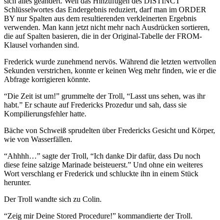
sich alles geändert. Weil das Hinzufügen des DISTINCT
Schlüsselwortes das Endergebnis reduziert, darf man im ORDER
BY nur Spalten aus dem resultierenden verkleinerten Ergebnis
verwenden. Man kann jetzt nicht mehr nach Ausdrücken sortieren,
die auf Spalten basieren, die in der Original-Tabelle der FROM-
Klausel vorhanden sind.
Frederick wurde zunehmend nervös. Während die letzten wertvollen
Sekunden verstrichen, konnte er keinen Weg mehr finden, wie er die
Abfrage korrigieren könnte.
“Die Zeit ist um!” grummelte der Troll, “Lasst uns sehen, was ihr
habt.” Er schaute auf Fredericks Prozedur und sah, dass sie
Kompilierungsfehler hatte.
Bäche von Schweiß sprudelten über Fredericks Gesicht und Körper,
wie von Wasserfällen.
“Ahhhh…” sagte der Troll, “Ich danke Dir dafür, dass Du noch
diese feine salzige Marinade beisteuerst.” Und ohne ein weiteres
Wort verschlang er Frederick und schluckte ihn in einem Stück
herunter.
Der Troll wandte sich zu Colin.
“Zeig mir Deine Stored Procedure!” kommandierte der Troll.