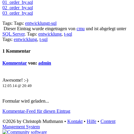
01_order_by.sql
02_order_by.sql
03_order_by.sql
Tags: Tags:
entwicklung
t-sql
Dieser Eintrag wurde eingetragen von
cmu
und ist abgelegt unter
SQL Server
. Tags:
entwicklung
,
t-sql
Tags:
entwicklung
,
t-sql
1 Kommentar
Kommentar
von:
admin
Awesome! :-)
12.05.14 @ 20:49
Formular wird geladen...
Kommentar-Feed für diesen Eintrag
©2026 by Christoph Muthmann •
Kontakt
•
Hilfe
•
Content
Mangement System