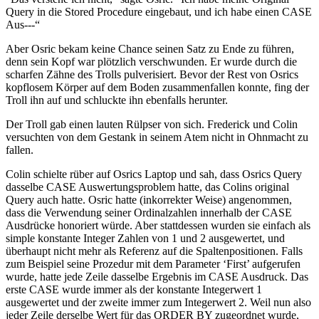
Query in die Stored Procedure eingebaut, und ich habe einen CASE
Aus---“
Aber Osric bekam keine Chance seinen Satz zu Ende zu führen,
denn sein Kopf war plötzlich verschwunden. Er wurde durch die
scharfen Zähne des Trolls pulverisiert. Bevor der Rest von Osrics
kopflosem Körper auf dem Boden zusammenfallen konnte, fing der
Troll ihn auf und schluckte ihn ebenfalls herunter.
Der Troll gab einen lauten Rülpser von sich. Frederick und Colin
versuchten von dem Gestank in seinem Atem nicht in Ohnmacht zu
fallen.
Colin schielte rüber auf Osrics Laptop und sah, dass Osrics Query
dasselbe CASE Auswertungsproblem hatte, das Colins original
Query auch hatte. Osric hatte (inkorrekter Weise) angenommen,
dass die Verwendung seiner Ordinalzahlen innerhalb der CASE
Ausdrücke honoriert würde. Aber stattdessen wurden sie einfach als
simple konstante Integer Zahlen von 1 und 2 ausgewertet, und
überhaupt nicht mehr als Referenz auf die Spaltenpositionen. Falls
zum Beispiel seine Prozedur mit dem Parameter ‘First’ aufgerufen
wurde, hatte jede Zeile dasselbe Ergebnis im CASE Ausdruck. Das
erste CASE wurde immer als der konstante Integerwert 1
ausgewertet und der zweite immer zum Integerwert 2. Weil nun also
jeder Zeile derselbe Wert für das ORDER BY zugeordnet wurde,