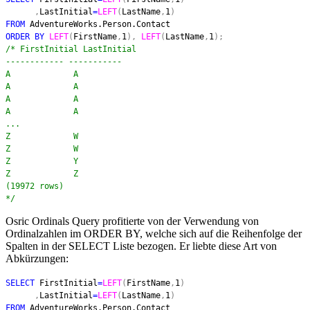
,
LastInitial
=
LEFT
(
LastName
,
1
)
FROM
AdventureWorks.Person.Contact
ORDER BY
LEFT
(
FirstName
,
1
),
LEFT
(
LastName
,
1
);
/* FirstInitial LastInitial
------------ -----------
A A
A A
A A
A A
...
Z W
Z W
Z Y
Z Z
(19972 rows)
*/
Osric Ordinals Query profitierte von der Verwendung von
Ordinalzahlen im ORDER BY, welche sich auf die Reihenfolge der
Spalten in der SELECT Liste bezogen. Er liebte diese Art von
Abkürzungen:
SELECT
FirstInitial
=
LEFT
(
FirstName
,
1
)
,
LastInitial
=
LEFT
(
LastName
,
1
)
FROM
AdventureWorks.Person.Contact