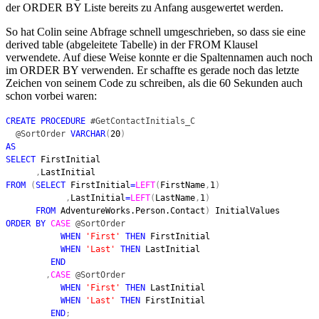
der ORDER BY Liste bereits zu Anfang ausgewertet werden.
So hat Colin seine Abfrage schnell umgeschrieben, so dass sie eine
derived table (abgeleitete Tabelle) in der FROM Klausel
verwendete. Auf diese Weise konnte er die Spaltennamen auch noch
im ORDER BY verwenden. Er schaffte es gerade noch das letzte
Zeichen von seinem Code zu schreiben, als die 60 Sekunden auch
schon vorbei waren:
CREATE PROCEDURE
#GetContactInitials_C
@SortOrder
VARCHAR
(
20
)
AS
SELECT
FirstInitial
,
LastInitial
FROM
(
SELECT
FirstInitial
=
LEFT
(
FirstName
,
1
)
,
LastInitial
=
LEFT
(
LastName
,
1
)
FROM
AdventureWorks.Person.Contact
)
InitialValues
ORDER BY
CASE
@SortOrder
WHEN
'First'
THEN
FirstInitial
WHEN
'Last'
THEN
LastInitial
END
,
CASE
@SortOrder
WHEN
'First'
THEN
LastInitial
WHEN
'Last'
THEN
FirstInitial
END
;