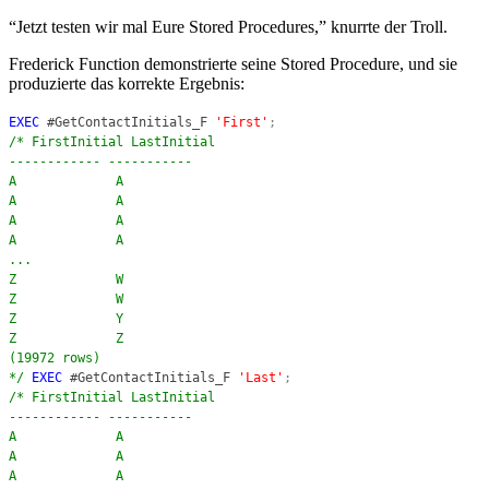
“Jetzt testen wir mal Eure Stored Procedures,” knurrte der Troll.
Frederick Function demonstrierte seine Stored Procedure, und sie
produzierte das korrekte Ergebnis:
EXEC
#GetContactInitials_F
'First'
;
/* FirstInitial LastInitial
------------ -----------
A A
A A
A A
A A
...
Z W
Z W
Z Y
Z Z
(19972 rows)
*/
EXEC
#GetContactInitials_F
'Last'
;
/* FirstInitial LastInitial
------------ -----------
A A
A A
A A