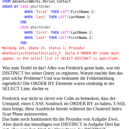
FROM
AdventureWorks.Person.Contact
ORDER BY
CASE
@SortOrder
WHEN
'First'
THEN
LEFT
(
FirstName
,
1
)
WHEN
'Last'
THEN
LEFT
(
LastName
,
1
)
END
,
CASE
@SortOrder
WHEN
'First'
THEN
LEFT
(
LastName
,
1
)
WHEN
'Last'
THEN
LEFT
(
FirstName
,
1
)
END
;
Meldung 145, Ebene 15, Status 1, Prozedur
#GetDistinctContactInitials_F, Zeile 4 ORDER BY items must
appear in the select list if SELECT DISTINCT is specified.
Was zum Teufel ist das? Alles was Frederick getan hatte, war ein
DISTINCT bei seiner Query zu ergänzen. Warum machte ihm das
jetzt solche Probleme? Und was bedeutete die Fehlermeldung
eigentlich? Die ORDER BY Elemente waren eindeutig in der
SELECT Liste, dachte er.
Frederick war nicht so clever wie Colin zu bemerken, dass der
Umstand, einen CASE Ausdruck im ORDER BY zu haben, T-SQL
dazu bringt, diese Ausdrücke bereits während der Clustered Index
Scan Phase auszuwerten.
Das hatte noch funktioniert für die Prozedur von Aufgabe Zwei.
Aber durch das hinzufügen von DISTINCT in Aufgabe Drei hat