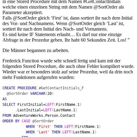
in eine Stored Procedure mit dem Namen #GetContactInitials
welche einen einzelnen String mit dem Namen @SortOrder als
Parameter akzeptiert.
Falls @SortOrder gleich ‘First’ ist, dann sortiert ihr nach dem Initial
des Vor- und Nachnamens. Wenn @SortOrder gleich ‘Last’ ist,
sortiert ihr nach dem Initial des Nach- und Vornamens.
Es sind keine IF Statements erlaubt… Es darf nur eine einzige
Abfrage in der Prozedur geben. Ihr habt 60 Sekunden Zeit. Los! ”
Die Männer begannen zu arbeiten.
Frederick Function wurde sehr schnell fertig und kam mit der
folgenden Stored Procedure, die auch ohne Fehler kompiliert wurde.
Wieder war er besonders stolz auf seine Prozedur, weil da drin noch
mehr Funktionen aufgerufen wurden:
CREATE PROCEDURE
#GetContactInitials_F
@SortOrder
VARCHAR
(
20
)
AS
SELECT
FirstInitial
=
LEFT
(
FirstName
,
1
)
,
LastInitial
=
LEFT
(
LastName
,
1
)
FROM
AdventureWorks.Person.Contact
ORDER BY
CASE
@SortOrder
WHEN
'First'
THEN
LEFT
(
FirstName
,
1
)
WHEN
'Last'
THEN
LEFT
(
LastName
,
1
)