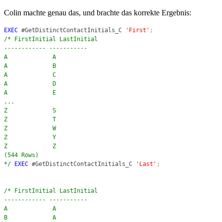
Colin machte genau das, und brachte das korrekte Ergebnis:
EXEC
#GetDistinctContactInitials_C
'First'
;
/* FirstInitial LastInitial
------------ -----------
A A
A B
A C
A D
A E
...
Z S
Z T
Z W
Z Y
Z Z
(544 Rows)
*/
EXEC
#GetDistinctContactInitials_C
'Last'
;
/* FirstInitial LastInitial
------------ -----------
A A
B A