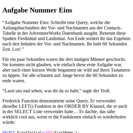
Aufgabe Nummer Eins
“Aufgabe Nummer Eins: Schreibt eine Query, welche die
Anfangsbuchstaben der Vor- und Nachnamen aus der Contacts-
Tabelle in der AdventureWorks Datenbank ausgibt. Benennt diese
Spalten FirstInitial und LastInitial. Am Ende sortiert ihr das Ergebnis
nach den Initialen der Vor- und Nachnamen. Ihr habt 60 Sekunden
Zeit. Los! ”
Für ein paar Sekunden waren die drei mutigen Männer geschockt.
Sie konnten nicht glauben, wie einfach diese erste Aufgabe war,
aber nach einer kurzen Weile begannen sie wild auf ihren Tastaturen
zu tippen. Sie alle schauten auf, lange bevor die 60 Sekunden zu
ende waren.
“Lasst uns mal sehen, was ihr da so habt,” sagte der Troll.
Frederick Function demonstrierte seine Query. Er verwendet
dieselbe LEFT() Funktion in der ORDER BY Klausel, die er auch
in der SELECT Liste verwendet hatte… Er dachte, das sähe
wirklich cool aus, wenn er die Funktionen einfach so wiederholen
würde:
SELECT
FirstInitial
=
LEFT
(
FirstName
,
1
)