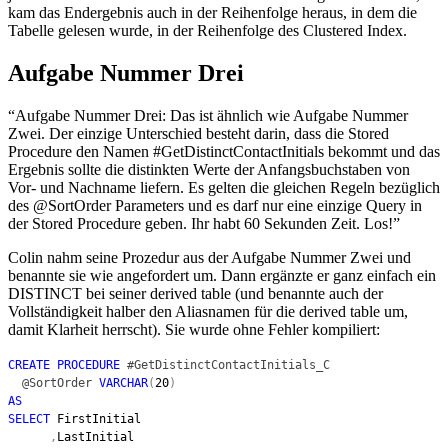
kam das Endergebnis auch in der Reihenfolge heraus, in dem die
Tabelle gelesen wurde, in der Reihenfolge des Clustered Index.
Aufgabe Nummer Drei
“Aufgabe Nummer Drei: Das ist ähnlich wie Aufgabe Nummer
Zwei. Der einzige Unterschied besteht darin, dass die Stored
Procedure den Namen #GetDistinctContactInitials bekommt und das
Ergebnis sollte die distinkten Werte der Anfangsbuchstaben von
Vor- und Nachname liefern. Es gelten die gleichen Regeln bezüglich
des @SortOrder Parameters und es darf nur eine einzige Query in
der Stored Procedure geben. Ihr habt 60 Sekunden Zeit. Los!”
Colin nahm seine Prozedur aus der Aufgabe Nummer Zwei und
benannte sie wie angefordert um. Dann ergänzte er ganz einfach ein
DISTINCT bei seiner derived table (und benannte auch der
Vollständigkeit halber den Aliasnamen für die derived table um,
damit Klarheit herrscht). Sie wurde ohne Fehler kompiliert:
CREATE PROCEDURE
#GetDistinctContactInitials_C
@SortOrder
VARCHAR
(
20
)
AS
SELECT
FirstInitial
,
LastInitial