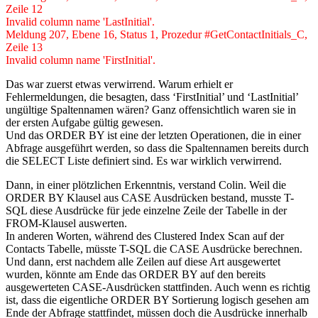
Zeile 12
Invalid column name 'LastInitial'.
Meldung 207, Ebene 16, Status 1, Prozedur #GetContactInitials_C,
Zeile 13
Invalid column name 'FirstInitial'.
Das war zuerst etwas verwirrend. Warum erhielt er
Fehlermeldungen, die besagten, dass ‘FirstInitial’ und ‘LastInitial’
ungültige Spaltennamen wären? Ganz offensichtlich waren sie in
der ersten Aufgabe gültig gewesen.
Und das ORDER BY ist eine der letzten Operationen, die in einer
Abfrage ausgeführt werden, so dass die Spaltennamen bereits durch
die SELECT Liste definiert sind. Es war wirklich verwirrend.
Dann, in einer plötzlichen Erkenntnis, verstand Colin. Weil die
ORDER BY Klausel aus CASE Ausdrücken bestand, musste T-
SQL diese Ausdrücke für jede einzelne Zeile der Tabelle in der
FROM-Klausel auswerten.
In anderen Worten, während des Clustered Index Scan auf der
Contacts Tabelle, müsste T-SQL die CASE Ausdrücke berechnen.
Und dann, erst nachdem alle Zeilen auf diese Art ausgewertet
wurden, könnte am Ende das ORDER BY auf den bereits
ausgewerteten CASE-Ausdrücken stattfinden. Auch wenn es richtig
ist, dass die eigentliche ORDER BY Sortierung logisch gesehen am
Ende der Abfrage stattfindet, müssen doch die Ausdrücke innerhalb