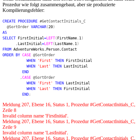
Prozedur wie folgt zusammengebaut, aber sie produzierte
Kompilierungsfehler:
CREATE PROCEDURE
#GetContactInitials_C
@SortOrder
VARCHAR
(
20
)
AS
SELECT
FirstInitial
=
LEFT
(
FirstName
,
1
)
,
LastInitial
=
LEFT
(
LastName
,
1
)
FROM
AdventureWorks.Person.Contact
ORDER BY
CASE
@SortOrder
WHEN
'First'
THEN
FirstInitial
WHEN
'Last'
THEN
LastInitial
END
,
CASE
@SortOrder
WHEN
'First'
THEN
LastInitial
WHEN
'Last'
THEN
FirstInitial
END
;
Meldung 207, Ebene 16, Status 1, Prozedur #GetContactInitials_C,
Zeile 8
Invalid column name 'FirstInitial'.
Meldung 207, Ebene 16, Status 1, Prozedur #GetContactInitials_C,
Zeile 9
Invalid column name 'LastInitial'.
Meldung 207, Ebene 16, Status 1, Prozedur #GetContactInitials_C,