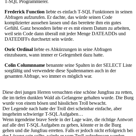
T-SQL Programmierer.
Frederick Function
liebte es einfach T-SQL Funktionen in seinen
Abfragen aufzurufen. Er dachte, das würde seinen Code
komplizierter aussehen lassen und das bereitete ihm ein gutes
Gefühl. Ganz besonders liebte er es mit einem Datum zu arbeiten,
weil sein Code dann überall mit jeder Menge DATEADDs und
DATEDIFFs durchsetzt sein würde.
Osric Ordinal
liebte es Abkürzungen in seine Abfragen
einzubauen, wann immer er Gelegenheit dazu hatte.
Colin Columnname
benannte seine Spalten in der SELECT Liste
sorgfältig und verwendete diese Spaltennamen auch in der
gesamten Abfrage, wo immer es möglich war.
Diese drei jungen Herren versuchten eine schöne Jungfrau zu retten,
die im tiefen dunklen Wald als Gefangene gehalten wurde. Die Burg
wurde von einem bösen und hässlichen Troll bewacht.
Der Legende nach hatte der Troll drei scheinbar einfache, aber
insgeheim schwierige T-SQL Aufgaben…
Wenn irgendeine brave Seele in der Lage wäre, die richtige Antwort
auf alle drei T-SQL Aufgaben zu geben, könnte er in die Burg
gehen und die Jungfrau erretten. Falls er jedoch nicht erfolgreich bei
der Lösung sein sollte, würde er vom Troll aufgefressen werden.