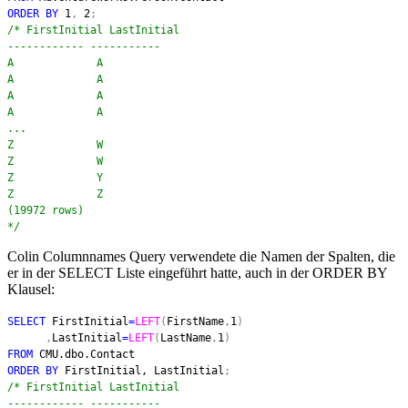
ORDER BY
1
,
2
;
/* FirstInitial LastInitial
------------ -----------
A A
A A
A A
A A
...
Z W
Z W
Z Y
Z Z
(19972 rows)
*/
Colin Columnnames Query verwendete die Namen der Spalten, die
er in der SELECT Liste eingeführt hatte, auch in der ORDER BY
Klausel:
SELECT
FirstInitial
=
LEFT
(
FirstName
,
1
)
,
LastInitial
=
LEFT
(
LastName
,
1
)
FROM
CMU.dbo.Contact
ORDER BY
FirstInitial, LastInitial
;
/* FirstInitial LastInitial
------------ -----------