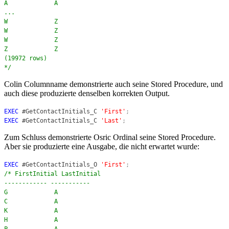
A A
...
W Z
W Z
W Z
Z Z
(19972 rows)
*/
Colin Columnname demonstrierte auch seine Stored Procedure, und
auch diese produzierte denselben korrekten Output.
EXEC
#GetContactInitials_C
'First'
;
EXEC
#GetContactInitials_C
'Last'
;
Zum Schluss demonstrierte Osric Ordinal seine Stored Procedure.
Aber sie produzierte eine Ausgabe, die nicht erwartet wurde:
EXEC
#GetContactInitials_O
'First'
;
/* FirstInitial LastInitial
------------ -----------
G A
C A
K A
H A