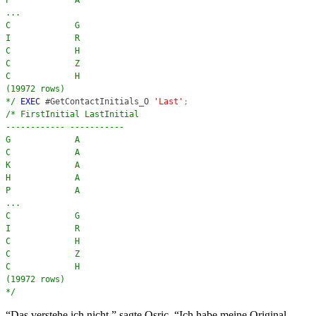
P A
...
C G
I R
C H
C Z
C H
(19972 rows)
*/
EXEC
#GetContactInitials_O
'Last'
;
/* FirstInitial LastInitial
------------ -----------
G A
C A
K A
H A
P A
...
C G
I R
C H
C Z
C H
(19972 rows)
*/
“Das verstehe ich nicht,” sagte Osric. “Ich habe meine Original