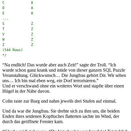
C A
D A
E A
...
S Z
T Z
V Z
W Z
Z Z
(544 Rows)
*/
“Na endlich! Das wurde aber auch Zeit!” sagte der Troll. “Ich
wurde schon ganz krank und müde von dieser ganzen SQL Puzzle
Veranstaltung. Glückwunsch… Die Jungfrau gehört Dir. Wir sehen
uns… Ich bin mal eben weg, ein Dorf terrorisieren.”
Und er verschwand ohne ein weiteres Wort und stapfte über einen
Hügel in der Nähe davon.
Colin raste zur Burg und nahm jeweils drei Stufen auf einmal.
Und da war die Jungfrau. Sie drehte sich zu ihm um, die beiden
Enden ihres seidenen Kopftuches flatterten sachte im Wind, der
durch das geöffnete Fenster kam.