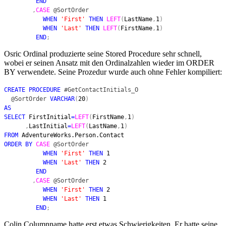
END
,
CASE
@SortOrder
WHEN
'First'
THEN
LEFT
(
LastName
,
1
)
WHEN
'Last'
THEN
LEFT
(
FirstName
,
1
)
END
;
Osric Ordinal produzierte seine Stored Procedure sehr schnell,
wobei er seinen Ansatz mit den Ordinalzahlen wieder im ORDER
BY verwendete. Seine Prozedur wurde auch ohne Fehler kompiliert:
CREATE PROCEDURE
#GetContactInitials_O
@SortOrder
VARCHAR
(
20
)
AS
SELECT
FirstInitial
=
LEFT
(
FirstName
,
1
)
,
LastInitial
=
LEFT
(
LastName
,
1
)
FROM
AdventureWorks.Person.Contact
ORDER BY
CASE
@SortOrder
WHEN
'First'
THEN
1
WHEN
'Last'
THEN
2
END
,
CASE
@SortOrder
WHEN
'First'
THEN
2
WHEN
'Last'
THEN
1
END
;
Colin Columnname hatte erst etwas Schwierigkeiten. Er hatte seine