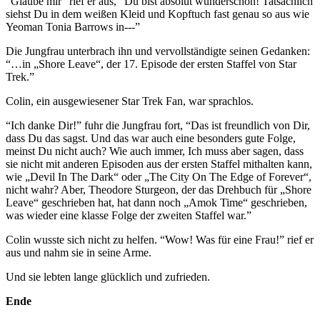
“Glaube mir” rief er aus, “Du bist absolut wunderschön! Tatsächlich
siehst Du in dem weißen Kleid und Kopftuch fast genau so aus wie
Yeoman Tonia Barrows in---”
Die Jungfrau unterbrach ihn und vervollständigte seinen Gedanken:
“…in „Shore Leave“, der 17. Episode der ersten Staffel von Star
Trek.”
Colin, ein ausgewiesener Star Trek Fan, war sprachlos.
“Ich danke Dir!” fuhr die Jungfrau fort, “Das ist freundlich von Dir,
dass Du das sagst. Und das war auch eine besonders gute Folge,
meinst Du nicht auch? Wie auch immer, Ich muss aber sagen, dass
sie nicht mit anderen Episoden aus der ersten Staffel mithalten kann,
wie „Devil In The Dark“ oder „The City On The Edge of Forever“,
nicht wahr? Aber, Theodore Sturgeon, der das Drehbuch für „Shore
Leave“ geschrieben hat, hat dann noch „Amok Time“ geschrieben,
was wieder eine klasse Folge der zweiten Staffel war.”
Colin wusste sich nicht zu helfen. “Wow! Was für eine Frau!” rief er
aus und nahm sie in seine Arme.
Und sie lebten lange glücklich und zufrieden.
Ende