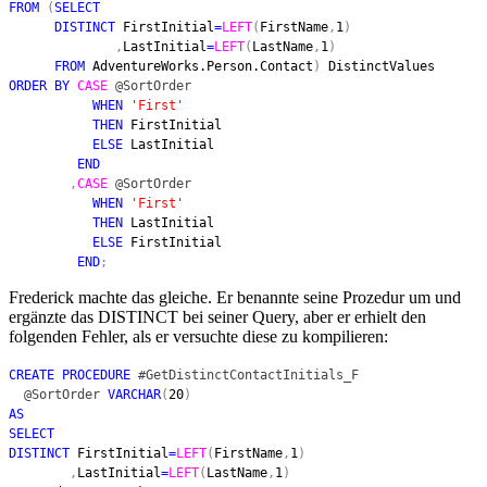
FROM
(
SELECT
DISTINCT
FirstInitial
=
LEFT
(
FirstName
,
1
)
,
LastInitial
=
LEFT
(
LastName
,
1
)
FROM
AdventureWorks.Person.Contact
)
DistinctValues
ORDER BY
CASE
@SortOrder
WHEN
'First'
THEN
FirstInitial
ELSE
LastInitial
END
,
CASE
@SortOrder
WHEN
'First'
THEN
LastInitial
ELSE
FirstInitial
END
;
Frederick machte das gleiche. Er benannte seine Prozedur um und
ergänzte das DISTINCT bei seiner Query, aber er erhielt den
folgenden Fehler, als er versuchte diese zu kompilieren:
CREATE PROCEDURE
#GetDistinctContactInitials_F
@SortOrder
VARCHAR
(
20
)
AS
SELECT
DISTINCT
FirstInitial
=
LEFT
(
FirstName
,
1
)
,
LastInitial
=
LEFT
(
LastName
,
1
)