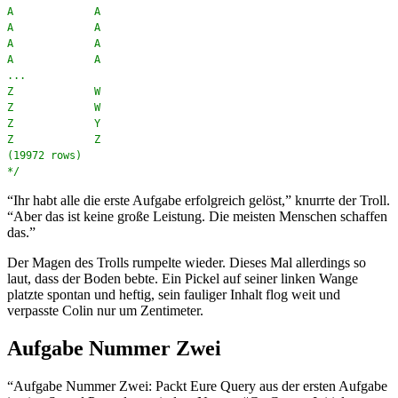
A A
A A
A A
A A
...
Z W
Z W
Z Y
Z Z
(19972 rows)
*/
“Ihr habt alle die erste Aufgabe erfolgreich gelöst,” knurrte der Troll.
“Aber das ist keine große Leistung. Die meisten Menschen schaffen
das.”
Der Magen des Trolls rumpelte wieder. Dieses Mal allerdings so
laut, dass der Boden bebte. Ein Pickel auf seiner linken Wange
platzte spontan und heftig, sein fauliger Inhalt flog weit und
verpasste Colin nur um Zentimeter.
Aufgabe Nummer Zwei
“Aufgabe Nummer Zwei: Packt Eure Query aus der ersten Aufgabe