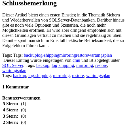
Schlussbemerkung
Dieser Artikel bietet einen ersten Einstieg in die Thematik Sichern
und Wiederherstellen von SQLServer-Datenbanken. Darüber hinaus
gibt es noch viele Optionen und Szenarien, die noch mehr
Möglichkeiten eröffnen. Es wird aber dringend empfohlen sich mit
diesen Grundlagen vertraut zu machen und sie regelmäßig zu üben.
Damit erspart man sich im Ernstfall hektische Betriebsamkeit, die zu
Folgefehlern führen kann.
Tags: Tags:
backup
log-shipping
mirroring
restore
wartungsplan
Dieser Eintrag wurde eingetragen von
cmu
und ist abgelegt unter
SQL Server
. Tags:
backup
,
log-shipping
,
mirroring
,
restore
,
wartungsplan
Tags:
backup
,
log-shipping
,
mirroring
,
restore
,
wartungsplan
1 Kommentar
Benutzerwertungen
5 Stern:
(1)
4 Stern:
(0)
3 Stern:
(0)
2 Stern:
(0)