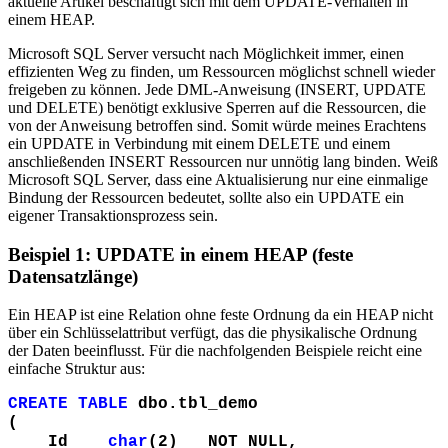
aktuelle Artikel beschäftigt sich mit dem UPDATE-Verhalten in
einem HEAP.
Microsoft SQL Server versucht nach Möglichkeit immer, einen
effizienten Weg zu finden, um Ressourcen möglichst schnell wieder
freigeben zu können. Jede DML-Anweisung (INSERT, UPDATE
und DELETE) benötigt exklusive Sperren auf die Ressourcen, die
von der Anweisung betroffen sind. Somit würde meines Erachtens
ein UPDATE in Verbindung mit einem DELETE und einem
anschließenden INSERT Ressourcen nur unnötig lang binden. Weiß
Microsoft SQL Server, dass eine Aktualisierung nur eine einmalige
Bindung der Ressourcen bedeutet, sollte also ein UPDATE ein
eigener Transaktionsprozess sein.
Beispiel 1: UPDATE in einem HEAP (feste
Datensatzlänge)
Ein HEAP ist eine Relation ohne feste Ordnung da ein HEAP nicht
über ein Schlüsselattribut verfügt, das die physikalische Ordnung
der Daten beeinflusst. Für die nachfolgenden Beispiele reicht eine
einfache Struktur aus:
CREATE TABLE
dbo.tbl_demo
(
Id
char
(2) NOT NULL,