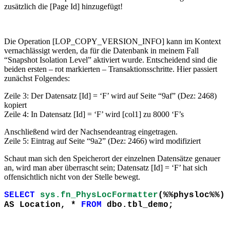
zusätzlich die [Page Id] hinzugefügt!
Die Operation [LOP_COPY_VERSION_INFO] kann im Kontext
vernachlässigt werden, da für die Datenbank in meinem Fall
“Snapshot Isolation Level” aktiviert wurde. Entscheidend sind die
beiden ersten – rot markierten – Transaktionsschritte. Hier passiert
zunächst Folgendes:
Zeile 3: Der Datensatz [Id] = ‘F’ wird auf Seite “9af” (Dez: 2468)
kopiert
Zeile 4: In Datensatz [Id] = ‘F’ wird [col1] zu 8000 ‘F’s
Anschließend wird der Nachsendeantrag eingetragen.
Zeile 5: Eintrag auf Seite “9a2” (Dez: 2466) wird modifiziert
Schaut man sich den Speicherort der einzelnen Datensätze genauer
an, wird man aber überrascht sein; Datensatz [Id] = ‘F’ hat sich
offensichtlich nicht von der Stelle bewegt.
SELECT
sys.fn_PhysLocFormatter
(%%physloc%%)
AS Location, *
FROM
dbo.tbl_demo;