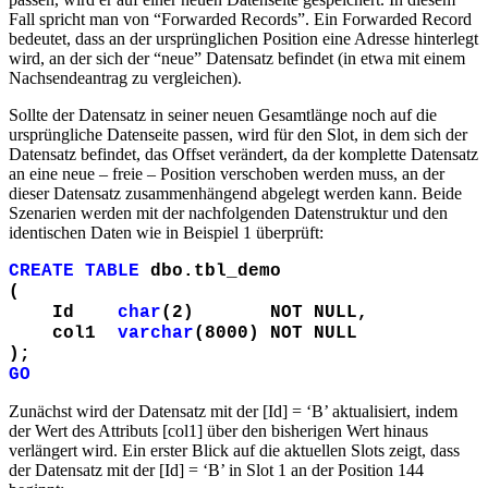
Fall spricht man von “Forwarded Records”. Ein Forwarded Record
bedeutet, dass an der ursprünglichen Position eine Adresse hinterlegt
wird, an der sich der “neue” Datensatz befindet (in etwa mit einem
Nachsendeantrag zu vergleichen).
Sollte der Datensatz in seiner neuen Gesamtlänge noch auf die
ursprüngliche Datenseite passen, wird für den Slot, in dem sich der
Datensatz befindet, das Offset verändert, da der komplette Datensatz
an eine neue – freie – Position verschoben werden muss, an der
dieser Datensatz zusammenhängend abgelegt werden kann. Beide
Szenarien werden mit der nachfolgenden Datenstruktur und den
identischen Daten wie in Beispiel 1 überprüft:
CREATE TABLE
dbo.tbl_demo
(
Id
char
(2) NOT NULL,
col1
varchar
(8000) NOT NULL
);
GO
Zunächst wird der Datensatz mit der [Id] = ‘B’ aktualisiert, indem
der Wert des Attributs [col1] über den bisherigen Wert hinaus
verlängert wird. Ein erster Blick auf die aktuellen Slots zeigt, dass
der Datensatz mit der [Id] = ‘B’ in Slot 1 an der Position 144