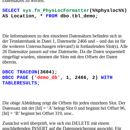
Datensatzes zu werfen.
SELECT
sys.fn_PhysLocFormatter
(%%physloc%%)
AS Location, *
FROM
dbo.tbl_demo;
Die Informationen zu den einzelnen Datensätzen befinden sich in
der Testdatenbank in Datei 1, Datenseite 2466 und – und das ist für
die weiteren Untersuchungen relevant!) in fortlaufenden Slot(s). Alle
26 Datensätze passen auf eine Datenseite. Da die Daten sequentiell
eingefügt wurden, stimmen die Slots mit den Offsets der Daten
überein.
DBCC TRACEON
(3604);
DBCC PAGE
(
'demo_db'
, 1, 2466, 2)
WITH
TABLERESULTS;
Die obige Abbildung zeigt die Offsets für jeden einzelnen Slot. Der
Datensatz mit der [Id] = ‘A’ belegt Slot 0 und beginnt bei Offset 96,
[Id] = ‘B’ beginnt bei Offset 319, usw..
Zunächst wird überprüft, wie sich ein DELETE mit einem
anschließenden INSERT auf die Datenspeicherung auswirkt. Für