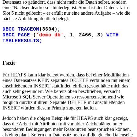
Datensatz so geändert, dass nicht mehr die Daten selbst, sondern
eine “Nachsendeadresse” hinterlegt ist. Somit ist der Datensatz in
Slot 5 nicht gelöscht – er erfüllt nur eine andere Aufgabe – wie die
nächste Abbildung deutlich belegt:
DBCC TRACEON
(3604);
DBCC PAGE
(
'demo_db'
, 1, 2466, 3)
WITH
TABLERESULTS;
Fazit
Für HEAPS kann klar belegt werden, dass bei einer Modifikation
eines Datensatzes KEIN separates DELETE verbunden mit einem
anschließenden INSERT stattfindet; ehrlich gesagt hätte mich das
auch sehr gewundert. Wie bereits oben beschrieben, versucht
Microsoft SQL Server Operationen so ressourcenschonend wie
möglich durchzuführen. Separate DELETE mit anschließenden
INSERT würden diesem Prinzip zugegen laufen.
Jedoch haben die obigen Beispiele für HEAPS auch klar gezeigt,
dass die Arbeit mit Attributen mit variabler Zeichenlänge unter
besonderen Bedingungen mehr Ressourcen beanspruchen können,
als eingeplant. Sofern ein Datensatz noch auf die gleiche Datenseite