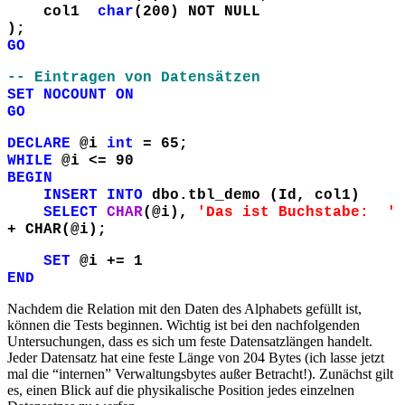
col1
char
(200) NOT NULL
);
GO
-- Eintragen von Datensätzen
SET NOCOUNT ON
GO
DECLARE
@i
int
= 65;
WHILE
@i <= 90
BEGIN
INSERT INTO
dbo.tbl_demo (Id, col1)
SELECT
CHAR
(@i),
'Das ist Buchstabe: '
+
CHAR(@i);
SET
@i += 1
END
Nachdem die Relation mit den Daten des Alphabets gefüllt ist,
können die Tests beginnen. Wichtig ist bei den nachfolgenden
Untersuchungen, dass es sich um feste Datensatzlängen handelt.
Jeder Datensatz hat eine feste Länge von 204 Bytes (ich lasse jetzt
mal die “internen” Verwaltungsbytes außer Betracht!). Zunächst gilt
es, einen Blick auf die physikalische Position jedes einzelnen