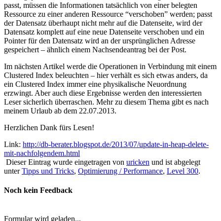
passt, müssen die Informationen tatsächlich von einer belegten
Ressource zu einer anderen Ressource “verschoben” werden; passt
der Datensatz überhaupt nicht mehr auf die Datenseite, wird der
Datensatz komplett auf eine neue Datenseite verschoben und ein
Pointer für den Datensatz wird an der ursprünglichen Adresse
gespeichert – ähnlich einem Nachsendeantrag bei der Post.
Im nächsten Artikel werde die Operationen in Verbindung mit einem
Clustered Index beleuchten – hier verhält es sich etwas anders, da
ein Clustered Index immer eine physikalische Neuordnung
erzwingt. Aber auch diese Ergebnisse werden den interessierten
Leser sicherlich überraschen. Mehr zu diesem Thema gibt es nach
meinem Urlaub ab dem 22.07.2013.
Herzlichen Dank fürs Lesen!
Link:
http://db-berater.blogspot.de/2013/07/update-in-heap-delete-
mit-nachfolgendem.html
Dieser Eintrag wurde eingetragen von
uricken
und ist abgelegt
unter
Tipps und Tricks
,
Optimierung / Performance
,
Level 300
.
Noch kein Feedback
Formular wird geladen...