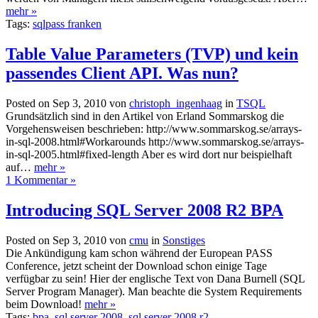
mehr »
Tags:
sqlpass franken
Table Value Parameters (TVP) und kein
passendes Client API. Was nun?
Posted on Sep 3, 2010 von
christoph_ingenhaag
in
TSQL
Grundsätzlich sind in den Artikel von Erland Sommarskog die
Vorgehensweisen beschrieben: http://www.sommarskog.se/arrays-
in-sql-2008.html#Workarounds http://www.sommarskog.se/arrays-
in-sql-2005.html#fixed-length Aber es wird dort nur beispielhaft
auf…
mehr »
1 Kommentar »
Introducing SQL Server 2008 R2 BPA
Posted on Sep 3, 2010 von
cmu
in
Sonstiges
Die Ankündigung kam schon während der European PASS
Conference, jetzt scheint der Download schon einige Tage
verfügbar zu sein! Hier der englische Text von Dana Burnell (SQL
Server Program Manager). Man beachte die System Requirements
beim Download!
mehr »
Tags:
bpa
,
sql server 2008
,
sql server 2008 r2