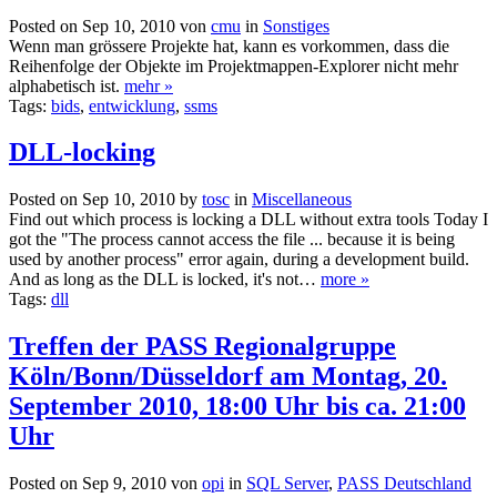
Posted on Sep 10, 2010 von
cmu
in
Sonstiges
Wenn man grössere Projekte hat, kann es vorkommen, dass die
Reihenfolge der Objekte im Projektmappen-Explorer nicht mehr
alphabetisch ist.
mehr »
Tags:
bids
,
entwicklung
,
ssms
DLL-locking
Posted on Sep 10, 2010 by
tosc
in
Miscellaneous
Find out which process is locking a DLL without extra tools Today I
got the "The process cannot access the file ... because it is being
used by another process" error again, during a development build.
And as long as the DLL is locked, it's not…
more »
Tags:
dll
Treffen der PASS Regionalgruppe
Köln/Bonn/Düsseldorf am Montag, 20.
September 2010, 18:00 Uhr bis ca. 21:00
Uhr
Posted on Sep 9, 2010 von
opi
in
SQL Server
,
PASS Deutschland