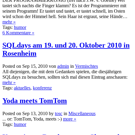
DER PROGRAMMIERKÖNIG (frei nach J.W. v. Goethe) Wer
tastet sich nachts die Finger klamm? Es ist der Programmierer mit
seinem Programm! Er tastet und tastet, er tastet schnell, im Osten
wird schon der Himmel hell. Sein Haar ist ergraut, seine Hände…
mehr »
Tags:
humor
6 Kommentare »
SQLdays am 19. und 20. Oktober 2010 in
Rosenheim
Posted on Sep 15, 2010 von
admin
in
Vermischtes
All diejenigen, die mit dem Gedanken spielen, die diesjährigen
SQLdays zu besuchen, sollten sich mal diesen Eintrag anschauen:
mehr »
Tags:
aktuelles
,
konferenz
Yoda meets TomTom
Posted on Sep 13, 2010 by
tosc
in
Miscellaneous
... or: TomTom, Yoda, meets :-)
more »
Tags:
humor