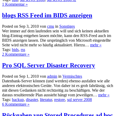
1 Kommentar »
blogs RSS Feed im BIDS anzeigen
Posted on Sep 3, 2010 von
cmu
in
Sonstiges
Wer immer auf dem laufenden sein will und sich keinen aktuellen
blog-Eintrag entgehen lassen möchte, kann den RSS-Feed auch im
BIDS anzeigen lassen. Die ursprünglich von Microsoft eingestellte
Seite wird nicht mehr so häufig aktualisiert. Hierzu…
mehr »
Tags:
bids
,
rss
2 Kommentare »
Pro SQL Server Disaster Recovery
Posted on Sep 1, 2010 von
admin
in
Vermischtes
Datenbank-Server können (und werden) ebenso ausfallen wie alle
anderen elektronischen Geräte. Von daher ist es grob fahrlässig, sich
mit diesen Gedanken nicht rechtzeitig zu beschäftigen. Wie der
daraus resultierende Plan aussieht hängt vom jeweiligen…
mehr »
Tags:
backup
,
disaster
,
literatur
,
restore
,
sql server 2008
6 Kommentare »
Rückgaben von Stored Procedures ad hoc