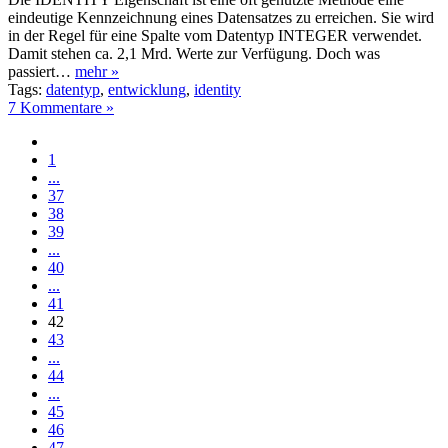
eindeutige Kennzeichnung eines Datensatzes zu erreichen. Sie wird
in der Regel für eine Spalte vom Datentyp INTEGER verwendet.
Damit stehen ca. 2,1 Mrd. Werte zur Verfügung. Doch was
passiert…
mehr »
Tags:
datentyp
,
entwicklung
,
identity
7 Kommentare »
1
...
37
38
39
...
40
...
41
42
43
...
44
...
45
46
47