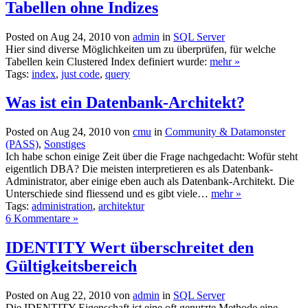
Tabellen ohne Indizes
Posted on Aug 24, 2010 von
admin
in
SQL Server
Hier sind diverse Möglichkeiten um zu überprüfen, für welche
Tabellen kein Clustered Index definiert wurde:
mehr »
Tags:
index
,
just code
,
query
Was ist ein Datenbank-Architekt?
Posted on Aug 24, 2010 von
cmu
in
Community & Datamonster
(PASS)
,
Sonstiges
Ich habe schon einige Zeit über die Frage nachgedacht: Wofür steht
eigentlich DBA? Die meisten interpretieren es als Datenbank-
Administrator, aber einige eben auch als Datenbank-Architekt. Die
Unterschiede sind fliessend und es gibt viele…
mehr »
Tags:
administration
,
architektur
6 Kommentare »
IDENTITY Wert überschreitet den
Gültigkeitsbereich
Posted on Aug 22, 2010 von
admin
in
SQL Server
Die IDENTITY Eigenschaft ist eine oft genutzte Methode eine