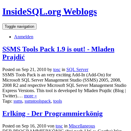
InsideSQL.org Weblogs
Toggle navigation
Anmelden
SSMS Tools Pack 1.9 is out! - Mladen
Prajdić
Posted on Sep 21, 2010 by
tosc
in
SQL Server
SSMS Tools Pack is an very exciting Add-In (Add-On) for
Microsoft SQL Server Management Studio (SSMS) 2005, 2008,
2008 R2 and respective Microsoft SQL Server Management Studio
Express Versions. This tool is developed by Mladen Prajdic (Blog |
Twitter).…
more »
Tags:
ssms
,
ssmstoolspack
,
tools
Erlking - Der Programmierkönig
Posted on Sep 16, 2010 von
tosc
in
Miscellaneous