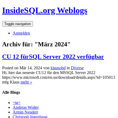
InsideSQL.org Weblogs
Toggle navigation
Anmelden
Archiv für: "März 2024"
CU 12 fürSQL Server 2022 verfügbar
Posted on Mär 14, 2024 von
klausobd
in
Diverse
Hi, hier das neueste CU12 für den MSSQL Server 2022
https://www.microsoft.com/en-us/download/details.aspx?id=105013
mfg Klaus
mehr »
Alle Blogs
=tg=
Andreas Wolter
Armin Neudert
Christoph Ingenhaag